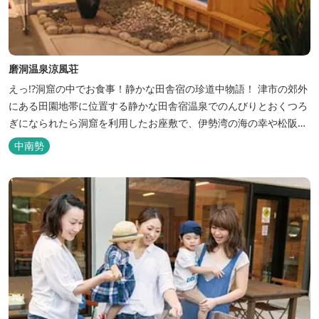
磨洞温泉涼風荘
えっ!?洞窟の中でお食事！静かな田舎宿の珍道中物語！ 津市の郊外
にある田園地帯に位置する静かな田舎宿温泉でのんびりとおくつろ
ぎになられたら洞窟を利用したお座敷で、伊勢湾の海の幸や松阪肉
を山海賊焼きをお召し上がりいただけます。年中20度前後の天然空
中南勢
調、お客様を不思議な空間にご案内！ ご宴会には、大広間で和食会
席、日帰り入浴＆お食事ＯＫ。 温泉は、津に来て津の湯をお楽しみ
いただけます。「白...