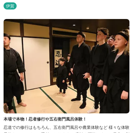
ただくために、注文後じっくり揚げてお出ししています。 ★手作
伊賀
りのお蕎麦をお楽しみいただけます！ お蕎麦は毎日お店で打ってつ
くっております。北海道や三重のそば粉を使用してつくる、喉ごし
の良い昔ながらのお蕎麦...
本場で本物！忍者修行や五右衛門風呂体験！
忍道での修行はもちろん、五右衛門風呂や農業体験など 様々な体験