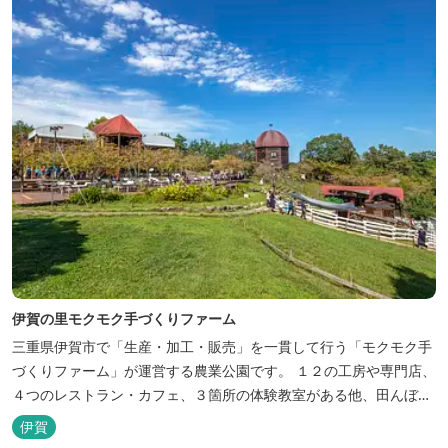
くりとゆ...
伊賀の里モクモク手づくりファーム
三重県伊賀市で「生産・加工・販売」を一貫して行う「モクモク手
づくりファーム」が運営する農業公園です。 １２の工房や専門店、
４つのレストラン・カフェ、３箇所の体験教室がある他、田んぼや
いかだ池など、「自然や農業」を身近に感じて楽しんでいただける
伊賀
遊び場もあります。 園内では、ミニブタくんたちのショーを見た