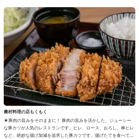
り、ウインナーづくりやパンづくりなどの手づくり体験教室や、食
農体験プログラムに参加したり...
農村料理の店もくもく
★豚肉の旨みをそのままに！ 豚肉の旨みを活かした、ジューシー
な豚カツが人気のレストランです。ヒレ、ロース、おろし、棒ヒレ
など、絶妙な揚げ加減を追求した豚カツです。揚げたてを食べてい