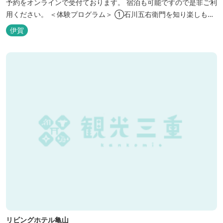
予約をオンラインで受付ております。 宿泊も可能ですので是非ご利
用ください。 ＜体験プログラム＞ ①石川五右衛門を知り楽しも
う！ ②忍者をめざそう！（入門・初級編） ③忍者の基礎体力づく
伊賀
り！農業体験！ ④忍者の里山散策と忍者修行を楽しもう！（山中
で忍道修行）
リビングホテル亀山