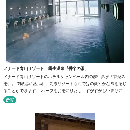
メナード青山リゾート 霧生温泉『香楽の湯』
メナード青山リゾートのホテルシャンベール内の霧生温泉「香楽の
湯」。 開放感にあふれ、高原リゾートならではの爽やかな風を感じ
ることができます。 ハーブをお湯にひたし、すがすがしい香りに心
あらわれる「香りの湯」は、特に女性の方に人気です。 その他、
伊賀
広々とした空間とたっぷりのお湯が魅力の「大浴場」、高原の景色
を満喫できる「露天風呂」、さらに「ミストサウナ」の合計4種の
お湯をお楽しみいただけま...