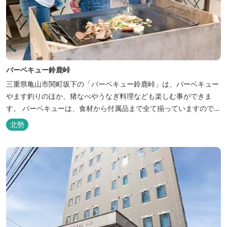
バーベキュー鈴鹿峠
三重県亀山市関町坂下の「バーベキュー鈴鹿峠」は、バーベキュー
やます釣りのほか、猪なべやうなぎ料理なども楽しむ事ができま
す。 バーベキューは、食材から付属品まで全て揃っていますので手
ぶらで楽しむ事ができますよ！釣り掘がありますので、釣ったその
北勢
場で味わえる「マス釣り」も人気です。 宿泊施設も完備していま
す！ご家族で、友人で、様々なイベントで、ぜひご利用ください。