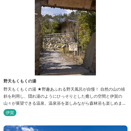
野天もくもくの湯
野天もくもくの湯 ★野趣あふれる野天風呂が自慢！ 自然の山の傾
斜を利用し、隠れ湯のようにひっそりとした癒しの空間と伊賀の
山々が展望できる温泉。温泉浴を楽しみながら森林浴も楽しめま
す。一枚岩をくり貫いてつくった湯船もあり、風情ある空間が魅力
伊賀
です。 ★源泉100％の野天風呂 源泉100％の野天風呂が2つあり、
38度のぬるめの湯と42度の熱めの湯があります。ぬるめの湯はじっ