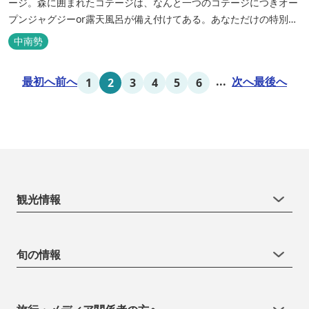
ージ。森に囲まれたコテージは、なんと一つのコテージにつきオー
プンジャグジーor露天風呂が備え付けてある。あなただけの特別な
時間をお過ごしください。
中南勢
最初へ
前へ
...
次へ
最後へ
1
2
3
4
5
6
観光情報
旬の情報