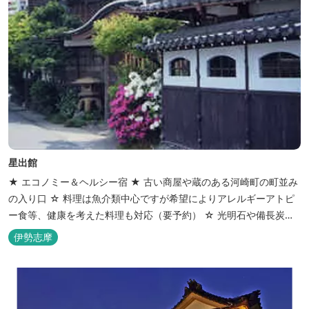
星出館
★ エコノミー＆ヘルシー宿 ★ 古い商屋や蔵のある河崎町の町並み
の入り口 ☆ 料理は魚介類中心ですが希望によりアレルギーアトピ
ー食等、健康を考えた料理も対応（要予約） ☆ 光明石や備長炭を
設置した青森ヒバと信楽焼のお風呂で心身のリフレッシュを！
伊勢志摩
【Japanese Inn Group 会員です】