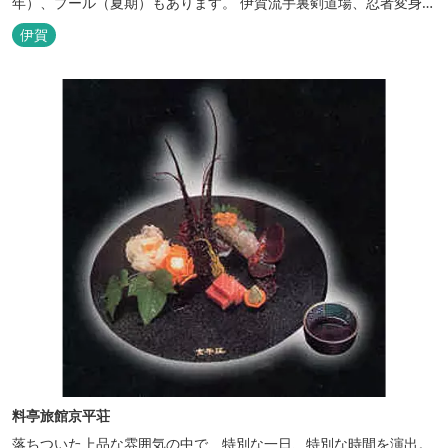
年）、プール（夏期）もあります。 伊賀流手裏剣道場、忍者変身処
を常設しております。 ★ＨＰが新しくなりました！
伊賀
http://www.hh-sunpia-iga.co.jp ※日替わりランチ、日替わり薬湯
などがタイムリーにチェックできます。
料亭旅館京平荘
落ちついた上品な雰囲気の中で、特別な一日、特別な時間を演出。