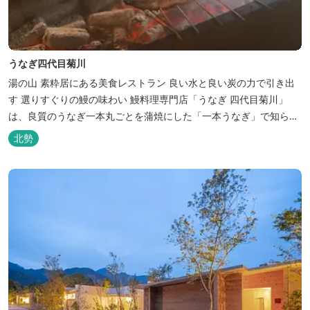
うなぎ四代目菊川
湯の山 素粋居にある美食レストラン 良い水と良い炭の力で引き出
す 選りすぐりの鰻の味わい 鰻料理専門店「うなぎ 四代目菊川」
は、良質のうなぎ一本丸ごとを蒲焼にした「一本うなぎ」で知られ
ます。大きさも太さも極上の鰻を厳選し、皮をパリッと焼き上げて
北勢
も身質がフワッとやわらかい、贅沢な食感を実現。 鮮度抜群の鰻を
毎日捌き、良質の炭で焼き立てを供します。素材から炭まで、鰻の
美味しさを熟...