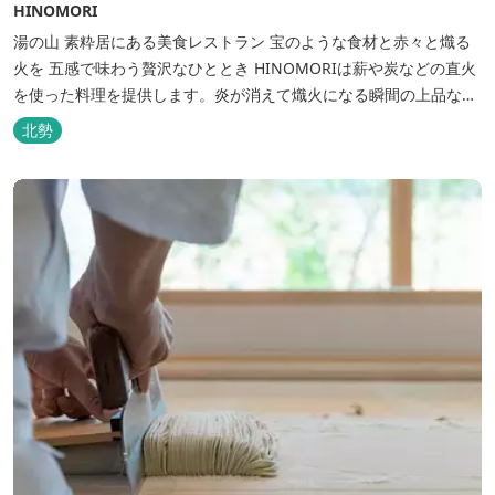
HINOMORI
湯の山 素粋居にある美食レストラン 宝のような食材と赤々と熾る
火を 五感で味わう贅沢なひととき HINOMORIは薪や炭などの直火
を使った料理を提供します。炎が消えて熾火になる瞬間の上品な香
りを海産物にまとわせたり、熟成させた上質な牛肉を塊でじっくり
北勢
とローストしたり。炎が生み出す味わいの繊細さと豪快さをコース
でお楽しみください。料理監修は、フランスで活躍するシェフ・手
島竜司。探...