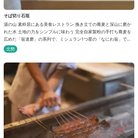
そば切り石垣
湯の山 素粋居にある美食レストラン 挽き立ての蕎麦と深山に磨か
れた水 土地の力をシンプルに味わう 完全自家製粉の手打ち蕎麦を
広めた「翁達磨」の系列で、ミシュラン1つ星の「なにわ翁」で研
鑽を積んだ石垣雄介氏が開業した「そば切り石垣」。 翁伝統の完全
北勢
自家製粉による二八蕎麦を踏襲し、蕎麦と酒をシンプルに楽しむ店
を実現しました。国産蕎麦の香りを存分に引き出す、湯の山温泉の
天然の水の力...