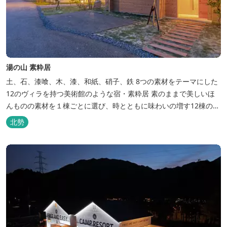
湯の山 素粋居
土、石、漆喰、木、漆、和紙、硝子、鉄 8つの素材をテーマにした
12のヴィラを持つ美術館のような宿・素粋居 素のままで美しいほ
んものの素材を１棟ごとに選び、時とともに味わいの増す12棟のヴ
ィラをつくりました。現代美術・工芸・古美術・アンティークをし
北勢
つらえた空間は、 とびきり居心地が良い美術館のよう。次はあのヴ
ィラで素材とアートに触れたい。 そんな滞在の楽しみが広がりま
す。 「そ...