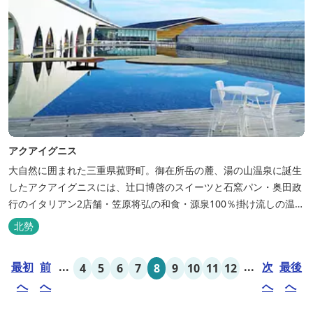
アクアイグニス
大自然に囲まれた三重県菰野町。御在所岳の麓、湯の山温泉に誕生
したアクアイグニスには、辻󠄀口博啓のスイーツと石窯パン・奥田政
行のイタリアン2店舗・笠原将弘の和食・源泉100％掛け流しの温
泉・宿泊棟・離れ宿・苺ハウス・ギャラリーなど、様々な『癒し』
北勢
と『食』が集結しております。 【『癒し』の追求 】 ◆源泉100%
掛け流し「片岡温泉」 片岡温泉は、地下1,200ｍより湯口で約42℃
最初
前
...
...
次
最後
4
5
6
7
8
9
10
11
12
の...
へ
へ
へ
へ