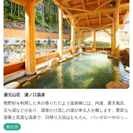
巡る旅の拠点として、当...
湯元山荘 湯ノ口温泉
熊野杉を利用した木の香りただよう温泉棟には、内湯、露天風呂、
立ち湯などがあり、源泉かけ流しの湯が来る人を癒します。豊富な
湯量と良質な温泉で、日帰り入浴はもちろん、バンガローやロッジ
などの宿泊施設も備えているので、宿泊しながらゆったりと温泉を
東紀州
楽しむ人も多いです。