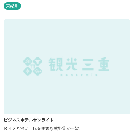
泊の方には日替わりでご用意します。」オーナー様談。もし重なっ
東紀州
た場合は、ごめんなさい。
ビジネスホテルサンライト
Ｒ４２号沿い、風光明媚な熊野灘が一望。