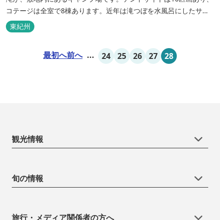
コテージは全室で8棟あります。近年は滝つぼを水風呂にしたサウ
ナが人気です。
東紀州
最初へ
前へ
...
24
25
26
27
28
観光情報
旬の情報
旅行・メディア関係者の方へ