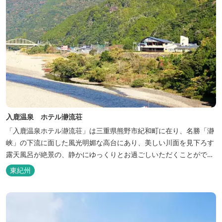
入鹿温泉 ホテル瀞流荘
「入鹿温泉ホテル瀞流荘」は三重県熊野市紀和町に在り、名勝「瀞
峡」の下流に面した風光明媚な高台にあり、美しい川面を見下ろす
露天風呂が絶景の、静かにゆっくりとお過ごしいただくことができ
る温泉宿泊施設です。 熊野古道をはじめ、日本一の棚田と称される
東紀州
丸山千枚田、赤木城跡、熊野本宮大社（熊野三山）、玉置神社が近
くに点在し、和歌山・奈良の遺産や名所からも近いことから観光ア
クセスには大変便利な立地と...