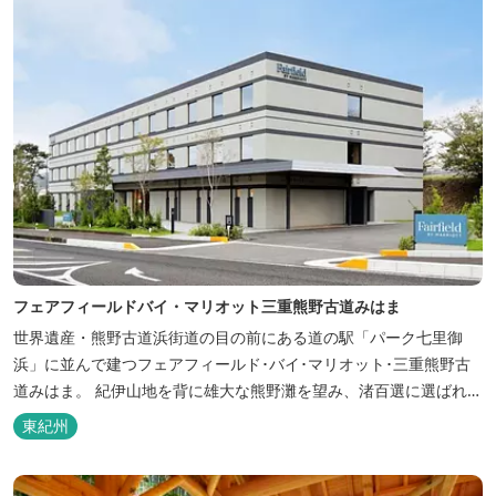
フェアフィールドバイ・マリオット三重熊野古道みはま
世界遺産・熊野古道浜街道の目の前にある道の駅「パーク七里御
浜」に並んで建つフェアフィールド･バイ･マリオット･三重熊野古
道みはま。 紀伊山地を背に雄大な熊野灘を望み、渚百選に選ばれた
七里御浜海岸などの美しい自然が広がります。一年を通して暖かで
東紀州
過ごしやすく、季節を通じて穫れる数々の品種のみかんをはじめ、
豊富な畑の幸や海の幸を堪能していただけます。 風光明媚な御浜を