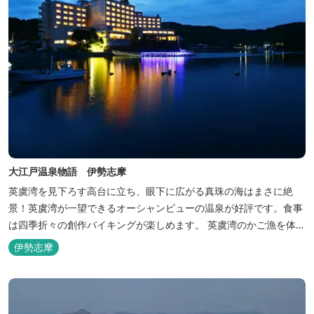
大江戸温泉物語 伊勢志摩
英虞湾を見下ろす高台に立ち、眼下に広がる真珠の海はまさに絶
景！英虞湾が一望できるオーシャンビューの温泉が好評です。食事
は四季折々の創作バイキングが楽しめます。 英虞湾のかご漁を体験
できるクルーズ船は毎日運行しており、漁で獲れた魚を食べること
伊勢志摩
もできます。