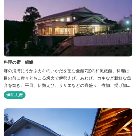
料理の宿 銀鱗
麻の浦湾にうかぶカキのいかだを望む全館7室の和風旅館。料理は
目の前に赤々とおこる炭火で伊勢えび、あわび、カキなど新鮮な魚
介を焼き、平目、伊勢えび、サザエなどの舟盛り、煮物、揚げ物な
どの懐石料理。
伊勢志摩