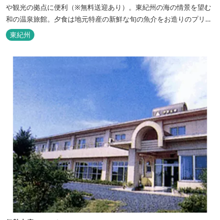
や観光の拠点に便利（※無料送迎あり）。東紀州の海の情景を望む
和の温泉旅館。夕食は地元特産の新鮮な旬の魚介をお造りのプリフ
ィックが人気の会席料理で。お好みの干物を炭火焼で楽しむ朝食バ
東紀州
イキングが好評です。お仲間同士、そしてご家族で、さまざまな寛
ぎの時間をお楽しみください。 「きほく千年温泉」を自家源泉とし
た温泉大浴場棟には男女別に内湯...