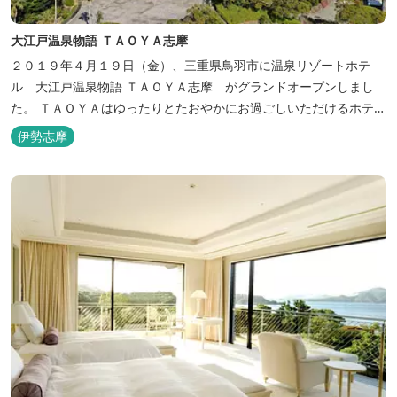
大江戸温泉物語 ＴＡＯＹＡ志摩
２０１９年４月１９日（金）、三重県鳥羽市に温泉リゾートホテ
ル 大江戸温泉物語 ＴＡＯＹＡ志摩 がグランドオープンしまし
た。 ＴＡＯＹＡはゆったりとたおやかにお過ごしいただけるホテル
を目指し、カキの産地の鳥羽市浦村町にオープンしました。 目の前
伊勢志摩
は太平洋に注ぐ伊勢湾の海の風景が広がり、後背は山に囲まれ、自
然豊かな環境で、正にゆったりとたおやかに時が流れています。
「インフィニティ風呂」と呼...