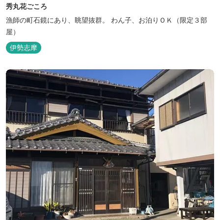
秀丸花ごころ
漁師の町石鏡にあり、眺望抜群。 わん子、お泊りＯＫ（限定３部
屋）
伊勢志摩