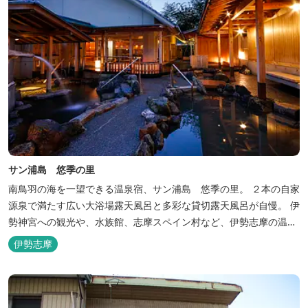
サン浦島 悠季の里
南鳥羽の海を一望できる温泉宿、サン浦島 悠季の里。 ２本の自家
源泉で満たす広い大浴場露天風呂と多彩な貸切露天風呂が自慢。 伊
勢神宮への観光や、水族館、志摩スペイン村など、伊勢志摩の温泉
旅行に お料理は伊勢志摩ならではの味覚が四季折々の旅を彩りま
伊勢志摩
す。 ～大浴場「まろびね庵」～ 敷地内より湧出する二つの源泉
「珠光の湯」「和みの湯」が 至福の癒しへとお誘い致します。 す
がす...