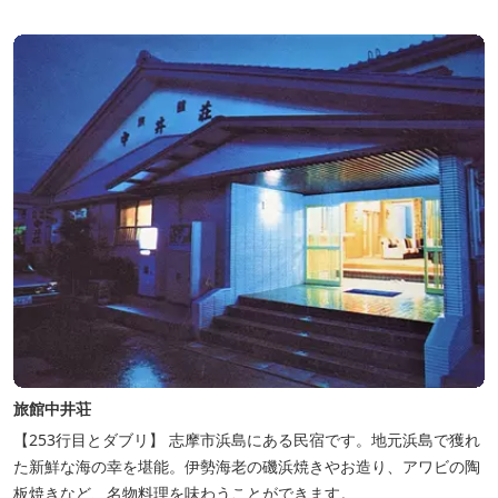
旅館中井荘
【253行目とダブリ】 志摩市浜島にある民宿です。地元浜島で獲れ
た新鮮な海の幸を堪能。伊勢海老の磯浜焼きやお造り、アワビの陶
板焼きなど、名物料理を味わうことができます。