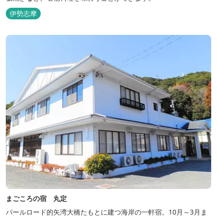
伊勢志摩
まごころの宿 丸定
パールロード的矢湾大橋たもとに建つ海岸の一軒宿。10月～3月ま