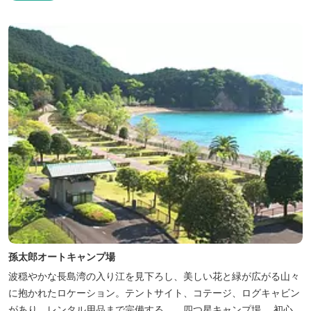
ィビティーが人気！365日開催のアメリカンカルチャーを取り入れ
たキッズイベント、カナディアンカヌー、ペダルボート、ファンサ
イクルなど豊富なアクティビ...
孫太郎オートキャンプ場
波穏やかな長島湾の入り江を見下ろし、美しい花と緑が広がる山々
に抱かれたロケーション。テントサイト、コテージ、ログキャビン
があり、レンタル用品まで完備する、、四つ星キャンプ場。 初心者