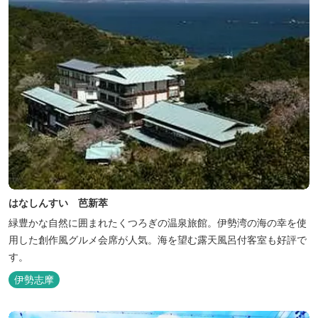
はなしんすい 芭新萃
緑豊かな自然に囲まれたくつろぎの温泉旅館。伊勢湾の海の幸を使
用した創作風グルメ会席が人気。海を望む露天風呂付客室も好評で
す。
伊勢志摩