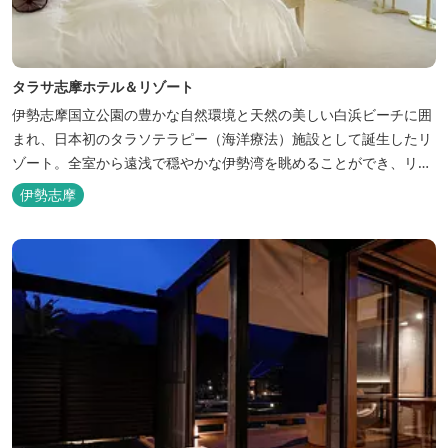
タラサ志摩ホテル＆リゾート
伊勢志摩国立公園の豊かな自然環境と天然の美しい白浜ビーチに囲
まれ、日本初のタラソテラピー（海洋療法）施設として誕生したリ
ゾート。全室から遠浅で穏やかな伊勢湾を眺めることができ、リラ
ックスした滞在をお楽しみいただけます。滞在中は、目の前の海か
伊勢志摩
らきれいな海水を引き込み、24時間以内に新鮮な状態で使用するタ
ラソテラピーや、季節の海の幸を楽しめるフレンチと日本料理が堪
能できます。