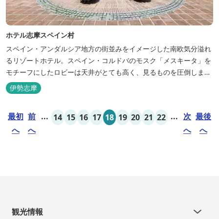
ホテル志摩スペイン村
スペイン・アンダルシア地方の街並みをイメージした南欧気分溢れ
るリゾートホテル。スペイン・コルドバのモスク「メスキータ」を
モチーフにしたロビーは天井がとても高く、見るものを圧倒しま
す。客室棟にある中庭もコルドバ、セビリア、グラナダの街を再現
伊勢志摩
しており、ホテル内を散策するだけでも異国感を満喫できます。 ス
ペインの雰囲気が溢れた客室やパークの夢の続きが見られるキャラ
最初
前
...
...
次
最後
14
15
16
17
18
19
20
21
22
クタールーム、最大6名様まで...
へ
へ
へ
へ
観光情報