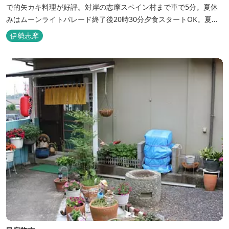
で的矢カキ料理が好評。対岸の志摩スペイン村まで車で5分。夏休
みはムーンライトパレード終了後20時30分夕食スタートOK。夏ガ
キ6月～8月も好評。
伊勢志摩