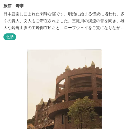
旅館 寿亭
日本庭園に囲まれた閑静な宿です。明治に始まる伝統に培われ、多
くの貴人、文人もご滞在されました。三滝川の渓流の音を聞き、雄
大な鈴鹿山脈の主峰御在所岳と、ロープウェイをご覧になりながら
お入りいただく露天風呂は気持ちがいいです。 また、庭園にある昭
北勢
和初期の離れの客間を改装した貸切風呂（６タイプ）はレトロクラ
シカルな雰囲気でみなさまに好評をいただいております。夕食は部
屋食の為、お子様連れやカッ...