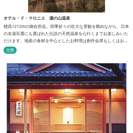
オテル・ド・マロニエ 湯の山温泉
標高1212mの御在所岳。四季折々の壮大な景観を眺めながら、日本
の名湯百選にも選ばれた伝説の天然温泉を心行くまでお楽しみいた
だけます。地産の食材を中心としたお料理は創作会席もしくはお箸
でもお楽しみいただける本格フレンチをお選びいただけ、会席・フ
北勢
レンチコースとも同じテーブルにてご賞味いただけます。また館内
やお食事は浴衣姿でお楽しみいただけます。ゆったり、気軽に安心
していただける会員制リゾートホ...