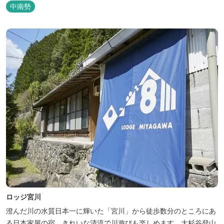
す。 紀勢自動車道「大宮大台Ic」から車で約10分と好アクセス！
中南勢
今年の営業は１２月１４日（日）までです！来年は３月１日（日）
からの営業となりますのでよろしくお願いします！ ソロサイト・オ
ートテント...
ロッジ宮川
澄んだ川の水質日本一に輝いた「宮川」から徒歩数分のところにあ
る日本家屋の宿。きれいな清流で川遊びも楽しめます。大杉谷登山