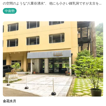
の空間のような”八重谷湧水”、 他にも小さい鍾乳洞ですが太古を想
像させる”風穴”などがあり、自然が豊かなスポットです。 wi-fi完
中南勢
備。テントサウナもご利用いただけます。 また近くには廃校を活用
した「阿曽温泉」もあります。
金花水月