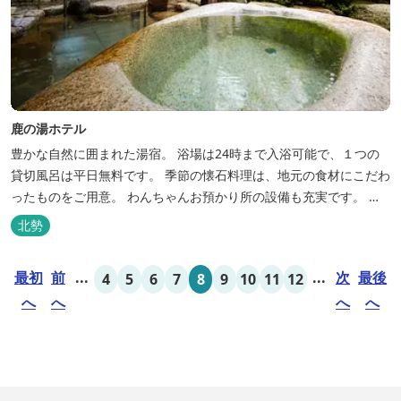
鹿の湯ホテル
豊かな自然に囲まれた湯宿。 浴場は24時まで入浴可能で、１つの
貸切風呂は平日無料です。 季節の懐石料理は、地元の食材にこだわ
ったものをご用意。 わんちゃんお預かり所の設備も充実です。 女
将手作りのお酢とカモシカソフトが人気です。 お食事処と大浴場の
北勢
脱衣所に最新の高機能換気設備を導入いたしました。
最初
前
...
...
次
最後
4
5
6
7
8
9
10
11
12
へ
へ
へ
へ