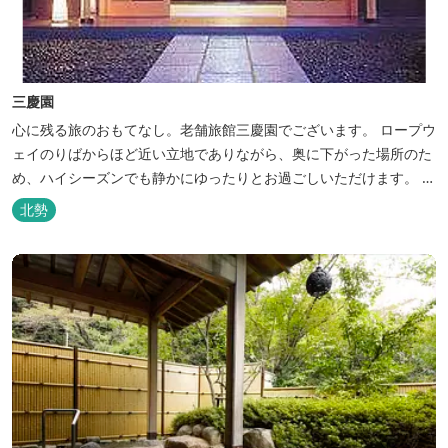
三慶園
心に残る旅のおもてなし。老舗旅館三慶園でございます。 ロープウ
ェイのりばからほど近い立地でありながら、奥に下がった場所のた
め、ハイシーズンでも静かにゆったりとお過ごしいただけます。 自
慢の大浴場からは、雄大な御在所岳を背に、御在所ロープウェイが
北勢
望めます。季節ごとに表情を変える湯の山の自然と対話しながら至
極のひとときをどうぞ。