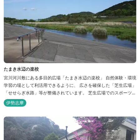
たまき水辺の楽校
宮川河川敷にある多目的広場「たまき水辺の楽校」 自然体験・環境
学習の場として利活用できるように、 広さを確保した「芝生広場」
「せせらぎ水路」等が整備されています。 芝生広場でのスポーツや
バーベキューはもちろん、 車での乗り入れも可能なため、オートキ
伊勢志摩
ャンプなどもお楽しみいただけます！ 火災防止のため、バーベキュ
ー･焚火等をする際は、 直火にならないように焚火台･コンロ等を
使...