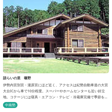
語らいの里 噺野
伊勢内宮別宮・瀧原宮にほど近く、アクセスは紀勢自動車道の大宮
大台ICから車で10分程度。スーパーやホームセンターも近い好立
地。コテージには寝具・エアコン・テレビ・冷蔵庫完備で季節を問
わず楽しめます。 食器・調理器具の揃った自炊棟や24時間利用可
中南勢
能なシャワールームなど充実の設備で快適にお過ごしいただけま