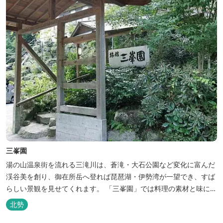
三峯園
湯の山温泉街を流れる三滝川は、蒼滝・大石公園など変化に富んだ
渓谷美を創り、御在所岳へ登れば琵琶湖・伊勢湾が一望でき、すば
らしい景観を見せてくれます。 「三峯園」では料理の素材と味にも
こだわり、お客様に四季の織り成す景観と、いい湯、いい味、めぐ
北勢
りあいをお届けいたします。