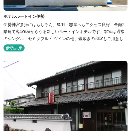
ホテルルートイン伊勢
伊勢神宮参拝にはもちろん、鳥羽・志摩へもアクセス良好！全館2
階建て客室6棟からなる新しいルートインホテルです。客室は通常
のシングル・セミダブル・ ツインの他、畳敷きの和室もご用意して
おります。 （和室はベッドが設置されています）靴を脱いでお部屋
伊勢志摩
でおくつろぎください。 また、朝食バイキング無料サービス（営業
時間6:30～900）、大浴場完備、全室インターネット回線完備（Wi-
Fi・LAN接...