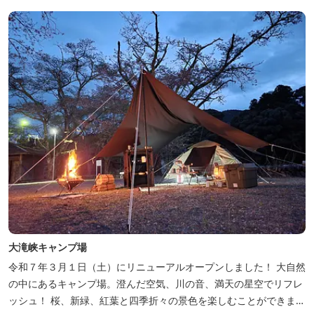
す。施設内には噺野温泉もありコテージ宿泊の方は貸し切りでご利
用いただけます(１棟につき１時間)
大滝峡キャンプ場
令和７年３月１日（土）にリニューアルオープンしました！ 大自然
の中にあるキャンプ場。澄んだ空気、川の音、満天の星空でリフレ
ッシュ！ 桜、新緑、紅葉と四季折々の景色を楽しむことができま