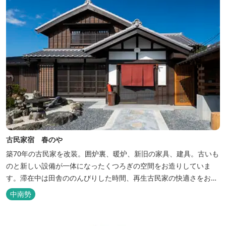
古民家宿 春のや
築70年の古民家を改装。囲炉裏、暖炉、新旧の家具、建具。古いも
のと新しい設備が一体になったくつろぎの空間をお造りしていま
す。滞在中は田舎ののんびりした時間、再生古民家の快適さをお楽
しみください。 【時間】 《 チェックイン 》 15：00～20：00の間
中南勢
にお願いいたします。 《 チェックアウト 》 10：00まで 【御利用
料金】 一日一組様１棟貸し（定員５名） 一...