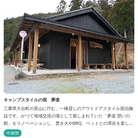
キャンプスタイルの宿 夢楽
三重県大台町の里山に佇む、一棟貸しのアウトドアスタイル宿泊施
設です。かつて地域交流の場として親しまれていた「夢楽 憩いの
館」をリノベーションし、焚き火やBBQ、ペットとの滞在を楽しめ
る“キャンプ気分”の宿として生まれ変わりました。 【営業時間】 チ
中南勢
ェックイン 15：00（早めのチェックインご希望は予約時に要相