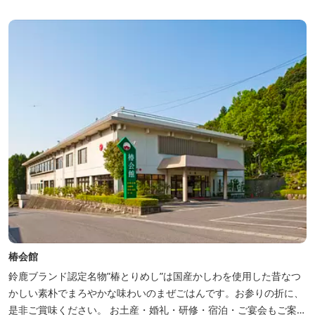
談） チェックアウト 9：00 【定休日】 不定休 【料金...
椿会館
鈴鹿ブランド認定名物”椿とりめし”は国産かしわを使用した昔なつ
かしい素朴でまろやかな味わいのまぜごはんです。お参りの折に、
是非ご賞味ください。 お土産・婚礼・研修・宿泊・ご宴会もご案内