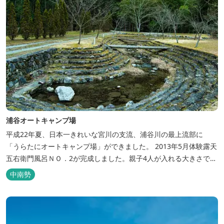
浦谷オートキャンプ場
平成22年夏、日本一きれいな宮川の支流、浦谷川の最上流部に
「うらたにオートキャンプ場」ができました。 2013年5月体験露天
五右衛門風呂ＮＯ．2が完成しました。親子4人が入れる大きさで
す。中には腰掛けもあり、ゆっくり、星やホタルを見る事ができま
中南勢
す。ひのきの香り漂う特製五右衛門風呂を自分で沸かし、入浴しま
せんか？ 同時にデッキ付ひのき小屋も完成しました。是非ご利用く
ださい。