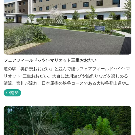
フェアフィールド･バイ･マリオット三重おおだい
道の駅「奥伊勢おおだい」と並んで建つフェアフィールド･バイ･マ
リオット･三重おおだい。大台には川遊びや鮎釣りなどを楽しめる
清流、宮川が流れ、日本屈指の峡谷コースである大杉谷登山道や、
登山初心者から楽しめる総門山など、表情豊かな山々が連なりま
中南勢
す。 日本の滝百選に選ばれている七ッ釜滝など、大自然が作り出す
四季折々の景観は実に壮大です。身も心もリフレッシュする旅の拠
点として、当ホテルは快適さを追...