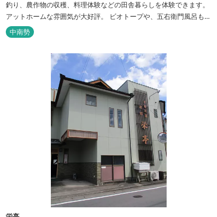
釣り、農作物の収穫、料理体験などの田舎暮らしを体験できます。
アットホームな雰囲気が大好評。 ビオトープや、五右衛門風呂も楽
しめます。6月はホタル観賞が人気。 夜になると周囲は真っ暗。都
中南勢
会には無い闇の中を飛び交うヒメホタル・ヘイケボタルを観賞した
り、星空を眺めたり・・・ 初夏の早朝には「アカショウビン」の美
しい声を聞く事ができた...
栄亭