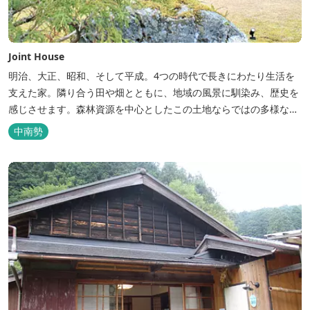
Joint House
明治、大正、昭和、そして平成。4つの時代で長きにわたり生活を
支えた家。隣り合う田や畑とともに、地域の風景に馴染み、歴史を
感じさせます。森林資源を中心としたこの土地ならではの多様な自
然環境の素晴らしさを伝える情報を発信し、そして多種多様な人材
中南勢
と共有することで地域産業・地域社会の発展を図るNPO法人Joint
Plusが運営する民泊です。 NPO法人Joint Plusは、大台町ならでは
の...