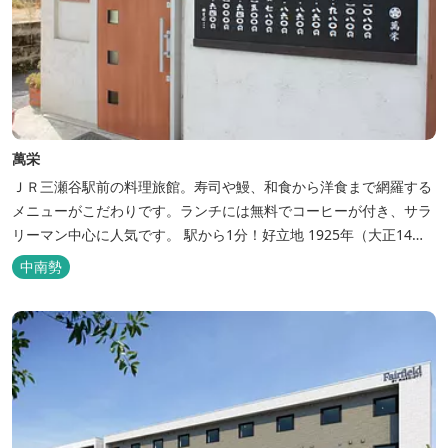
萬栄
ＪＲ三瀬谷駅前の料理旅館。寿司や鰻、和食から洋食まで網羅する
メニューがこだわりです。ランチには無料でコーヒーが付き、サラ
リーマン中心に人気です。 駅から1分！好立地 1925年（大正14
年）に開業した歴史ある旅館。JR三瀬谷駅から徒歩一分と好立地の
中南勢
場所にあり、大変便利です。 部屋数は11室、大広間が2部屋。少人
数から団体のお客様まで幅広くご利用いただけます。 人気の定食は
品数...