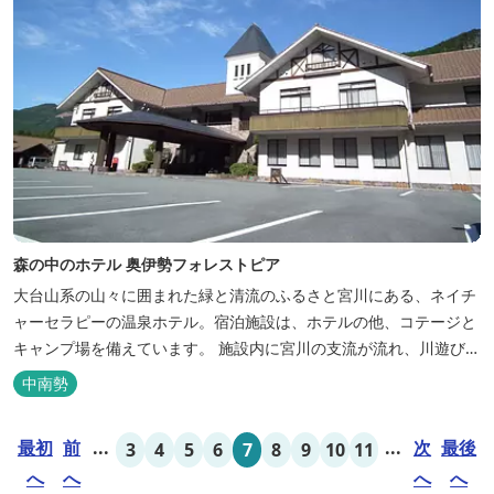
森の中のホテル 奥伊勢フォレストピア
大台山系の山々に囲まれた緑と清流のふるさと宮川にある、ネイチ
ャーセラピーの温泉ホテル。宿泊施設は、ホテルの他、コテージと
キャンプ場を備えています。 施設内に宮川の支流が流れ、川遊びが
できます。BBQエリア、釣堀もあり、ファミリーやグループでもア
中南勢
クティビティを楽しめます。 ディナーは併設の「レストラン アン
ジュ」にて、地元の食材をていねいに調理したフレンチフルコース
最初
前
...
...
次
最後
3
4
5
6
7
8
9
10
11
をお召し上がりい...
へ
へ
へ
へ