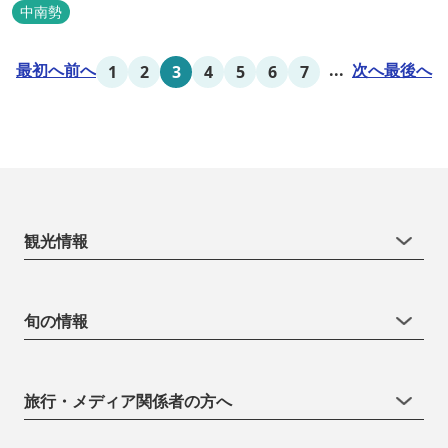
あります。 目の前の海では、海水浴など安心して楽しめます。周辺
中南勢
観光地には、伊勢志摩国立公園の玄関口にあたります。
最初へ
前へ
...
次へ
最後へ
1
2
3
4
5
6
7
観光情報
旬の情報
旅行・メディア関係者の方へ