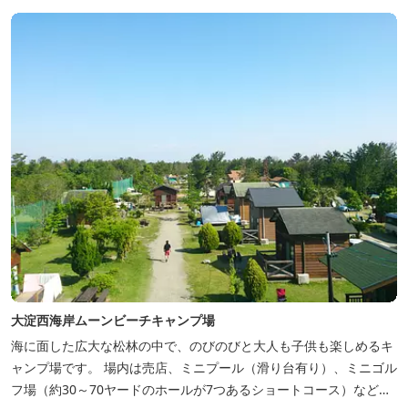
大淀西海岸ムーンビーチキャンプ場
海に面した広大な松林の中で、のびのびと大人も子供も楽しめるキ
ャンプ場です。 場内は売店、ミニプール（滑り台有り）、ミニゴル
フ場（約30～70ヤードのホールが7つあるショートコース）なども