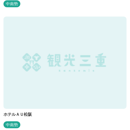
気で、週末は多くのキャンパーでにぎわっている。バンガローや5
中南勢
タイプのテントサイトがある。展望台からは市街が一望できる。ま
た桜の時期は、多くの人々でにぎわう。 バーベキューの食材は持ち
込みOK！あらかじめご...
ホテルＡＵ松阪
中南勢