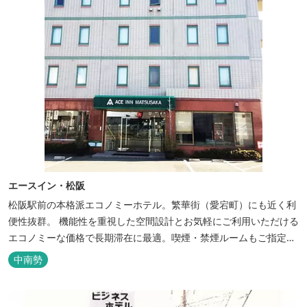
エースイン・松阪
松阪駅前の本格派エコノミーホテル。繁華街（愛宕町）にも近く利
便性抜群。 機能性を重視した空間設計とお気軽にご利用いただける
エコノミーな価格で長期滞在に最適。喫煙・禁煙ルームもご指定い
ただけます。 無料サービス ・３０種類以上の和洋朝食ビュッフェ
中南勢
（6:30～9:30） ・アルコールも無料のウェルカムドリンクサービス
（18:00～20:00）