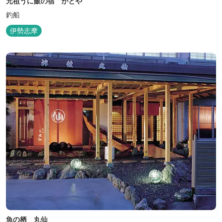
元祖うに飯の宿 かどや
釣船
伊勢志摩
魚の栖 丸仙