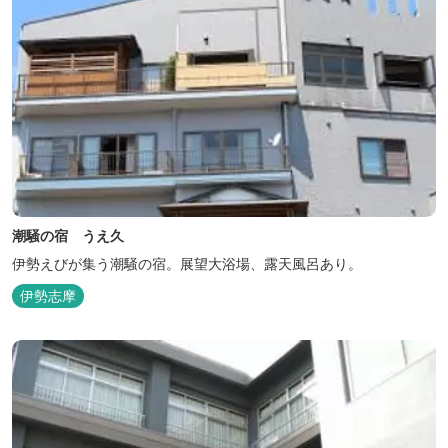
潮騒の宿 うえ久
伊勢えびが集う潮騒の宿。展望大浴場、露天風呂あり。
伊勢志摩