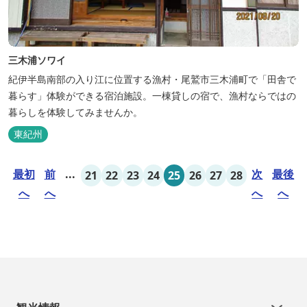
三木浦ソワイ
紀伊半島南部の入り江に位置する漁村・尾鷲市三木浦町で「田舎で
暮らす」体験ができる宿泊施設。一棟貸しの宿で、漁村ならではの
暮らしを体験してみませんか。
東紀州
最初
前
...
次
最後
21
22
23
24
25
26
27
28
へ
へ
へ
へ