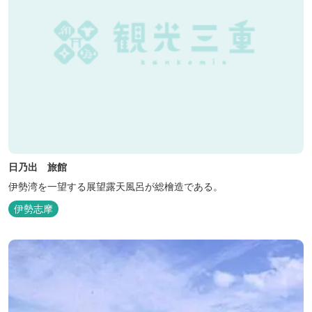
日乃出 旅館
伊勢湾を一望する展望露天風呂が総檜造である。
伊勢志摩