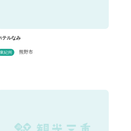
ホテルなみ
熊野市
東紀州