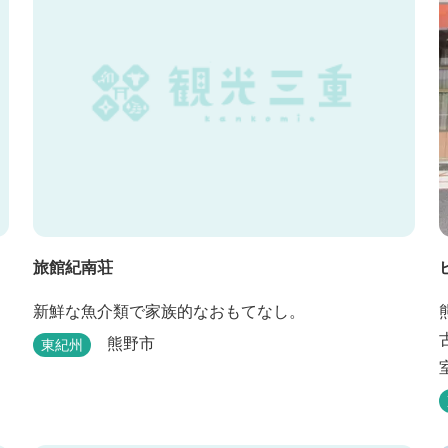
旅館紀南荘
新鮮な魚介類で家族的なおもてなし。
熊野市
東紀州