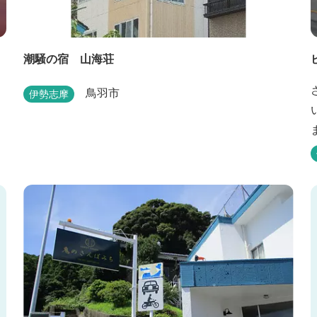
潮騒の宿 山海荘
鳥羽市
伊勢志摩