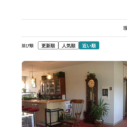
現
更新順
人気順
近い順
並び順