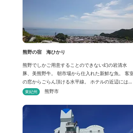
熊野の宿 海ひかり
熊野でしかご用意することのできない幻の岩清水
豚、美熊野牛。 朝市場から仕入れた新鮮な魚。 客
の窓からごらん頂ける水平線。 ホテルの近辺には世
界遺産 熊野古道 ぜひぜひご堪能くださいませ。
熊野市
東紀州