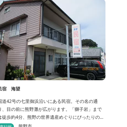
民宿 海望
国道42号の七里御浜沿いにある民宿。その名の通
り、目の前に熊野灘が広がります。「獅子岩」まで
は徒歩約4分、熊野の世界遺産めぐりにぴったりのロ
ケーションです。
熊野市
東紀州