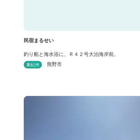
民宿まるせい
釣り船と海水浴に、Ｒ４２号大泊海岸前。
熊野市
東紀州