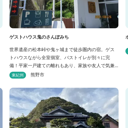
ゲストハウス鬼のさんぽみち
世界遺産の松本峠や鬼ヶ城まで徒歩圏内の宿。ゲス
トハウスながら全室個室、バストイレが別々に完
備！平家一戸建ての離れもあり、家族や友人で気兼
ねなく泊まれます。
熊野市
東紀州