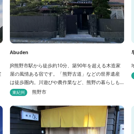
Abuden
JR熊野市駅から徒歩約10分、築90年を超える木造家
室
屋の風情ある宿です。「熊野古道」などの世界遺産
は徒歩圏内。川遊びや農作業など、熊野の暮らしも
楽しめます。
熊野市
東紀州