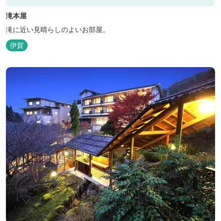
滝本屋
滝に近い見晴らしのよいお部屋。
伊賀