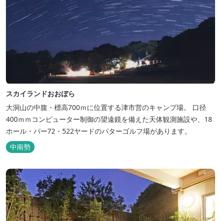
スカイランドおおぼら
大洞山の中腹・標高700ｍに位置する津市営のキャンプ場。 口径
400ｍｍコンピューター制御の望遠鏡を備えた天体観測施設や、18
ホール・パー72・522ヤードのパターゴルフ場があります。
中南勢