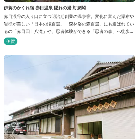
伊賀のかくれ宿 赤目温泉 隠れの湯 対泉閣
赤目渓谷の入り口に立つ明治期創業の温泉宿。変化に富んだ瀑布や
岩壁が美しい「日本の滝百選」「森林浴の森百選」にも選ばれてい
るの「赤目四十八滝」や、忍者体験ができる「忍者の森」へ徒歩５
分と観光にも好立地です。 地下１０００メートルから湧くアルカリ
伊賀
性単純温泉はしっとり滑らかな肌触りで美肌効果も期待できます。
地元のスギ材を用いた大浴場は、泡風呂を備えた「上忍の湯」、打
たせ湯を備えた「くのいちの...