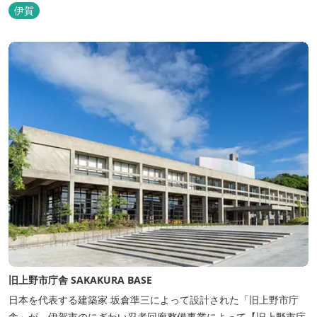
トインホテルズの機能性や利便性はそのままに、穏やかな和のニュ
伊賀
アンスを湛えた空間は、ビジネスにも観光にも、幅広くお役立てい
ただけるホテルです。
旧上野市庁舎 SAKAKURA BASE
日本を代表する建築家 坂倉準三によって設計された「旧上野市庁
舎」が、伊賀市のにぎわい忍者回廊整備事業によって【旧上野市庁