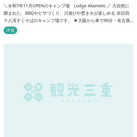
＼令和7年11月OPENのキャンプ場 Lodge Akameto ／ 大自然に
囲まれた、BBQやピザづくり、川遊びや焚き火が楽しめる 赤目四
十八滝すぐそばのキャンプ場です。 ★大阪から車で90分・名古屋
から120分の好アクセス！ ★専用テラス付きバンガローでは、BBQ
伊賀
をしながら子どもが川遊びをしているのが見れる！ ★Wi-Fiがつな
がります！ ★日帰りBBQや大人数での研修も...