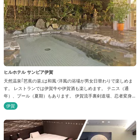
ヒルホテル サンピア伊賀
天然温泉｢芭蕉の湯｣は和風･洋風の浴場が男女日替わりで楽しめま
す。 レストランでは伊賀牛や伊賀酒も楽しめます。 テニス（通
年）、プール（夏期）もあります。 伊賀流手裏剣道場、忍者変身処
を常設しております。 ★ＨＰが新しくなりました！
伊賀
http://www.hh-sunpia-iga.co.jp ※日替わりランチ、日替わり薬湯
などがタイムリーにチェックできます。