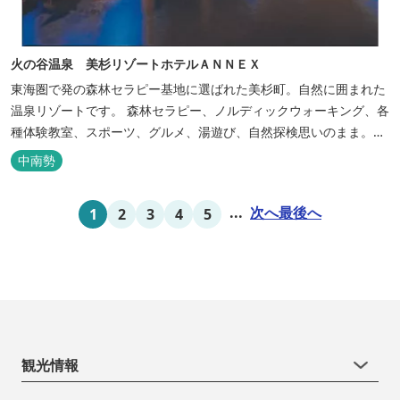
火の谷温泉 美杉リゾートホテルＡＮＮＥＸ
東海圏で発の森林セラピー基地に選ばれた美杉町。自然に囲まれた
温泉リゾートです。 森林セラピー、ノルディックウォーキング、各
種体験教室、スポーツ、グルメ、湯遊び、自然探検思いのまま。思
いきり遊んだ後は温泉でゆったり、のんびり。お料理は和洋バイキ
中南勢
ングに豪華会席料理。バイキングでは、毎日餅つき、夏は流しそう
めん等のイベントも開催しています。 ５つの貸切風呂に、展望風呂
...
次へ
最後へ
1
2
3
4
5
付き客室、露天風呂・ジ...
観光情報