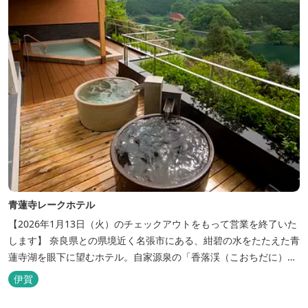
青蓮寺レークホテル
【2026年1月13日（火）のチェックアウトをもって営業を終了いた
します】 奈良県との県境近く名張市にある、紺碧の水をたたえた青
蓮寺湖を眼下に望むホテル。自家源泉の「香落渓（こおちだに）温
泉」は天然アルカリ泉。露天風呂から眺める湖は、遮るものがな
伊賀
く、絶景と評判です。