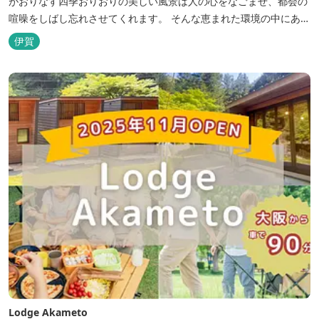
がおりなす四季おりおりの美しい風景は人の心をなごませ、都会の
喧噪をしばし忘れさせてくれます。 そんな恵まれた環境の中にあ
る、純和風造りの閑静なたたずまい …それが赤目山水園です。 ま
伊賀
た、赤目山水園の園内からこんこんと湧き出る天然温泉「赤目温泉
山の湯」は、肌にやさしい美人と健康の湯として大勢のお客様に喜
んでいただいておりま...
Lodge Akameto