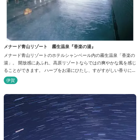
メナード青山リゾート 霧生温泉『香楽の湯』
メナード青山リゾートのホテルシャンベール内の霧生温泉「香楽の
湯」。 開放感にあふれ、高原リゾートならではの爽やかな風を感じ
ることができます。 ハーブをお湯にひたし、すがすがしい香りに心
あらわれる「香りの湯」は、特に女性の方に人気です。 その他、
伊賀
広々とした空間とたっぷりのお湯が魅力の「大浴場」、高原の景色
を満喫できる「露天風呂」、さらに「ミストサウナ」の合計4種の
お湯をお楽しみいただけま...