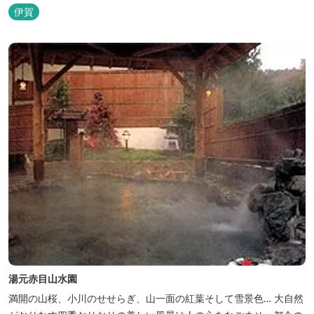
（宿泊一日一組）
伊賀
湯元赤目山水園
満開の山桜、小川のせせらぎ、山一面の紅葉そして雪景色… 大自然