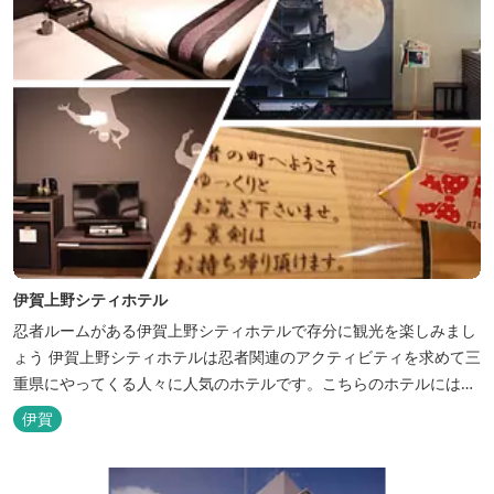
伊賀上野シティホテル
忍者ルームがある伊賀上野シティホテルで存分に観光を楽しみまし
ょう 伊賀上野シティホテルは忍者関連のアクティビティを求めて三
重県にやってくる人々に人気のホテルです。こちらのホテルには、
忍者の内装が施された部屋がいくつかあります。壁紙からトイレッ
伊賀
トペーパーに至るまで、忍者に関連したデザインモチーフがあしら
われています。 伊賀上野城や伊賀流忍者博物館から徒歩わずか10
分の位置にあるこのホテ...