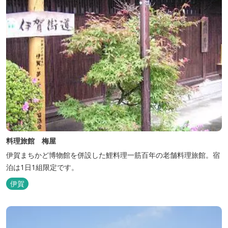
料理旅館 梅屋
伊賀まちかど博物館を併設した鯉料理一筋百年の老舗料理旅館。宿
泊は1日1組限定です。
伊賀