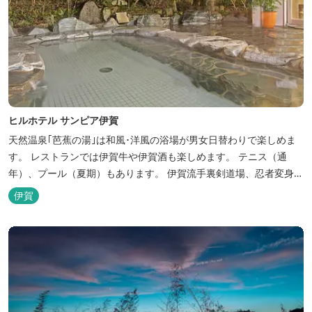
ヒルホテル サンピア伊賀
天然温泉｢芭蕉の湯｣は和風･洋風の浴場が男女日替わりで楽しめま
す。 レストランでは伊賀牛や伊賀酒も楽しめます。 テニス（通
年）、プール（夏期）もあります。 伊賀流手裏剣道場、忍者変身処
を常設しております。 ★ＨＰが新しくなりました！
伊賀
http://www.hh-sunpia-iga.co.jp ※日替わりランチ、日替わり薬湯
などがタイムリーにチェックできます。