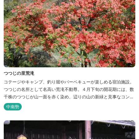
つつじの里荒滝
コテージやキャンプ、釣り堀やバーベキューが楽しめる宿泊施設。
つつじの名所として名高い荒滝不動尊。４月下旬の開花期には、数
千株のつつじが山一面を赤く染め、辺りの山の新緑と見事なコント
ラストを織り成します。 松阪の観光情報は、松阪観光インフォメー
中南勢
ションサイト ワクワク松阪 ...