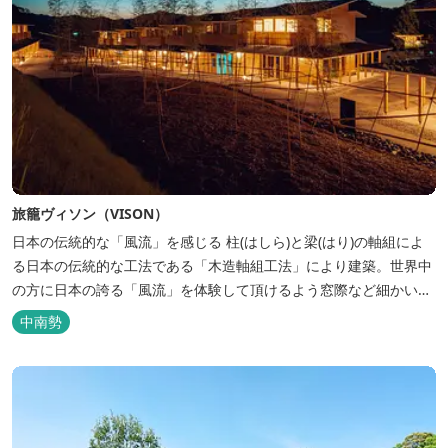
旅籠ヴィソン（VISON）
日本の伝統的な「風流」を感じる 柱(はしら)と梁(はり)の軸組によ
る日本の伝統的な工法である「木造軸組工法」により建築。世界中
の方に日本の誇る「風流」を体験して頂けるよう窓際など細かいデ
ィテールにこだわりました。4棟から成る旅籠棟では各棟1階に入居
中南勢
するテナントプロデュースにより洗練された世界観を各客室でお楽
しみいただけ...