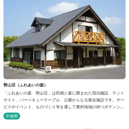
勢山荘（ふれあいの森）
「ふれあいの森 勢山荘」は田畑と森に囲まれた宿泊施設、テント
サイト、バーベキューテーブル、公園からなる複合施設です。サー
ビスやイベント、ものづくり等を通して農村地域の持つポテンシャ
ルを発信しています。 めだかやタガメなど水生生物が生息し、初夏
中南勢
にはホタルが飛び交う「メダカ池」や、約９０００本のあじさいが
植えられた「あじさいの小径」を散策し、遠い昔に過ごした懐かし