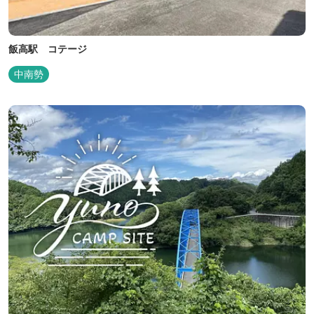
飯高駅 コテージ
中南勢