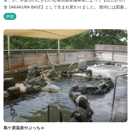
舎 SAKAKURA BASE】として生まれ変わりました。 館内には図書
館やホテル、カフェがあるほか、観光案内所「伊賀市観光インフォ
伊賀
メーションセンター」や伊賀の逸品を取り揃えた「伊賀百貨
Souvenir Shop」も併殺されています。
島ケ原温泉やぶっちゃ