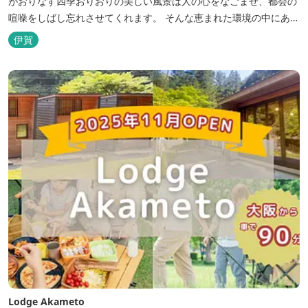
がおりなす四季おりおりの美しい風景は人の心をなごませ、都会の
喧噪をしばし忘れさせてくれます。 そんな恵まれた環境の中にあ
る、純和風造りの閑静なたたずまい …それが赤目山水園です。 ま
伊賀
た、赤目山水園の園内からこんこんと湧き出る天然温泉「赤目温泉
山の湯」は、肌にやさしい美人と健康の湯として大勢のお客様に喜
んでいただいておりま...
Lodge Akameto