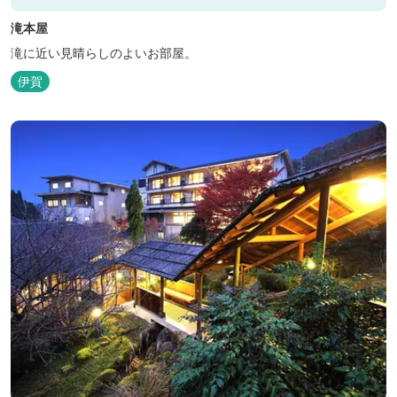
滝本屋
滝に近い見晴らしのよいお部屋。
伊賀