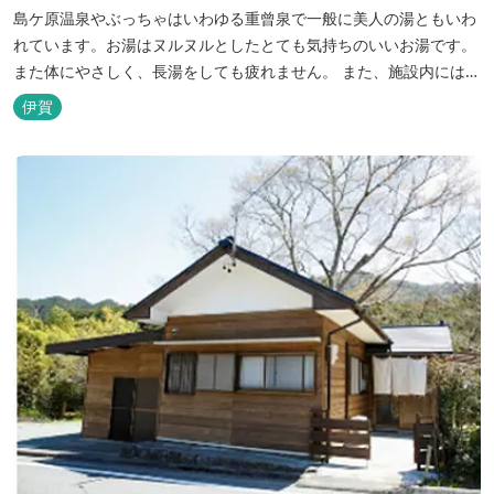
島ケ原温泉やぶっちゃはいわゆる重曾泉で一般に美人の湯ともいわ
れています。お湯はヌルヌルとしたとても気持ちのいいお湯です。
また体にやさしく、長湯をしても疲れません。 また、施設内にはオ
ートキャンプ場、デイキャンプ場、テニスコート、水遊び場（夏季
伊賀
限定）、こんにゃくやパン作りの体験できる工房などがあります。
木津川（鯛ケ瀬）のほとりにある美しい自然を生かしたオートキャ
ンプやディキャンプ...