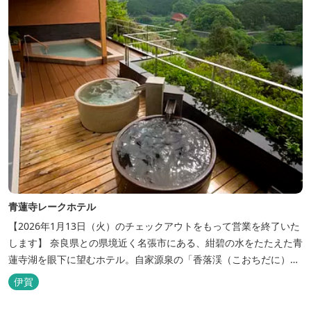
青蓮寺レークホテル
【2026年1月13日（火）のチェックアウトをもって営業を終了いた
します】 奈良県との県境近く名張市にある、紺碧の水をたたえた青
蓮寺湖を眼下に望むホテル。自家源泉の「香落渓（こおちだに）温
泉」は天然アルカリ泉。露天風呂から眺める湖は、遮るものがな
伊賀
く、絶景と評判です。