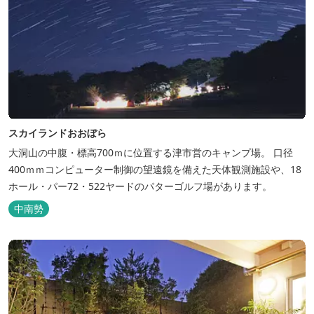
スカイランドおおぼら
大洞山の中腹・標高700ｍに位置する津市営のキャンプ場。 口径
400ｍｍコンピューター制御の望遠鏡を備えた天体観測施設や、18
ホール・パー72・522ヤードのパターゴルフ場があります。
中南勢