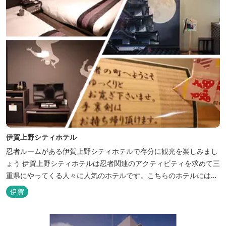
伊賀上野シティホテル
忍者ルームがある伊賀上野シティホテルで存分に観光を楽しみまし
ょう 伊賀上野シティホテルは忍者関連のアクティビティを求めて三
重県にやってくる人々に人気のホテルです。こちらのホテルには、
忍者の内装が施された部屋がいくつかあります。壁紙からトイレッ
伊賀
トペーパーに至るまで、忍者に関連したデザインモチーフがあしら
われています。 伊賀上野城や伊賀流忍者博物館から徒歩わずか10
分の位置にあるこのホテ...