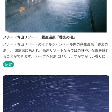
メナード青山リゾート 霧生温泉『香楽の湯』
メナード青山リゾートのホテルシャンベール内の霧生温泉「香楽の
湯」。 開放感にあふれ、高原リゾートならではの爽やかな風を感じ
ることができます。 ハーブをお湯にひたし、すがすがしい香りに心
あらわれる「香りの湯」は、特に女性の方に人気です。 その他、
伊賀
広々とした空間とたっぷりのお湯が魅力の「大浴場」、高原の景色
を満喫できる「露天風呂」、さらに「ミストサウナ」の合計4種の
お湯をお楽しみいただけま...