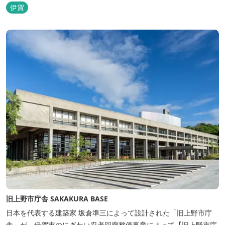
トインホテルズの機能性や利便性はそのままに、穏やかな和のニュ
伊賀
アンスを湛えた空間は、ビジネスにも観光にも、幅広くお役立てい
ただけるホテルです。
旧上野市庁舎 SAKAKURA BASE
日本を代表する建築家 坂倉準三によって設計された「旧上野市庁
舎」が、伊賀市のにぎわい忍者回廊整備事業によって【旧上野市庁