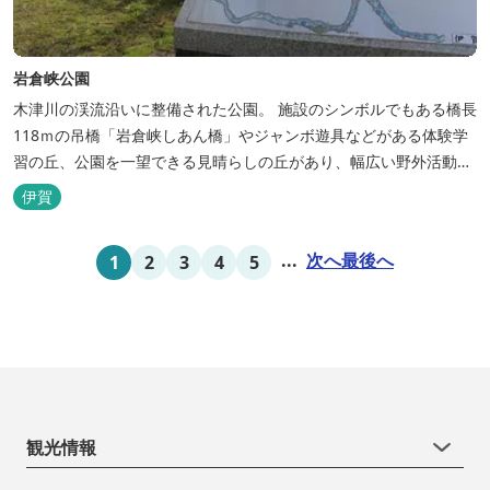
岩倉峡公園
木津川の渓流沿いに整備された公園。 施設のシンボルでもある橋長
118ｍの吊橋「岩倉峡しあん橋」やジャンボ遊具などがある体験学
習の丘、公園を一望できる見晴らしの丘があり、幅広い野外活動に
利用できるキャンプ場も併設されています。 川沿いには島ヶ原温泉
伊賀
やぶっちゃに至る「川辺の道」があり、旧岩倉水力発電所跡の水路
遺構を見ることができたり、春は桜、秋は紅葉の名所として楽しめ
...
次へ
最後へ
1
2
3
4
5
る憩いの場となっています。
観光情報