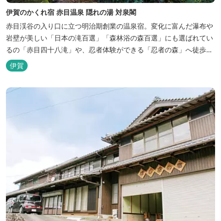
伊賀のかくれ宿 赤目温泉 隠れの湯 対泉閣
赤目渓谷の入り口に立つ明治期創業の温泉宿。変化に富んだ瀑布や
岩壁が美しい「日本の滝百選」「森林浴の森百選」にも選ばれてい
るの「赤目四十八滝」や、忍者体験ができる「忍者の森」へ徒歩５
分と観光にも好立地です。 地下１０００メートルから湧くアルカリ
伊賀
性単純温泉はしっとり滑らかな肌触りで美肌効果も期待できます。
地元のスギ材を用いた大浴場は、泡風呂を備えた「上忍の湯」、打
たせ湯を備えた「くのいちの...