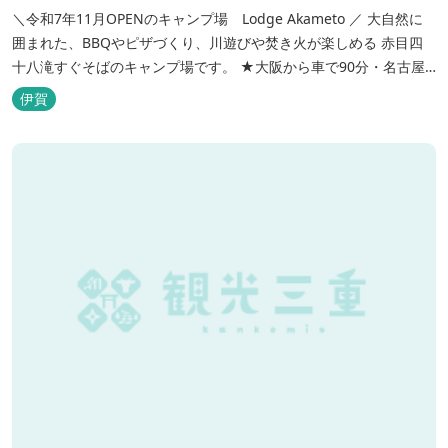
＼令和7年11月OPENのキャンプ場 Lodge Akameto ／ 大自然に
囲まれた、BBQやピザづくり、川遊びや焚き火が楽しめる 赤目四
十八滝すぐそばのキャンプ場です。 ★大阪から車で90分・名古屋
から120分の好アクセス！ ★専用テラス付きバンガローでは、BBQ
伊賀
をしながら子どもが川遊びをしているのが見れる！ ★Wi-Fiがつな
がります！ ★日帰りBBQや大人数での研修も...