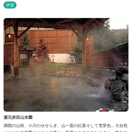
（宿泊一日一組）
伊賀
湯元赤目山水園
満開の山桜、小川のせせらぎ、山一面の紅葉そして雪景色… 大自然