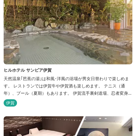
ヒルホテル サンピア伊賀
天然温泉｢芭蕉の湯｣は和風･洋風の浴場が男女日替わりで楽しめま
す。 レストランでは伊賀牛や伊賀酒も楽しめます。 テニス（通
年）、プール（夏期）もあります。 伊賀流手裏剣道場、忍者変身処
を常設しております。 ★ＨＰが新しくなりました！
伊賀
http://www.hh-sunpia-iga.co.jp ※日替わりランチ、日替わり薬湯
などがタイムリーにチェックできます。