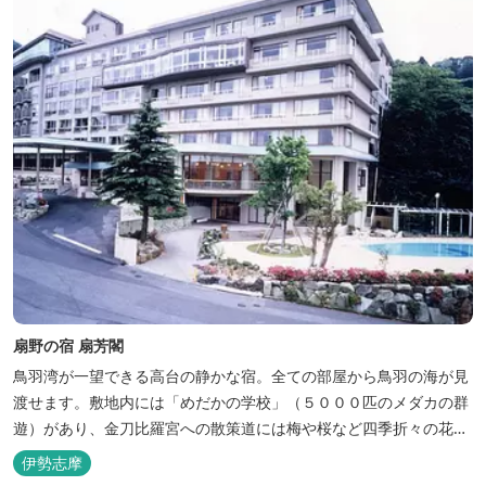
扇野の宿 扇芳閣
鳥羽湾が一望できる高台の静かな宿。全ての部屋から鳥羽の海が見
渡せます。敷地内には「めだかの学校」（５０００匹のメダカの群
遊）があり、金刀比羅宮への散策道には梅や桜など四季折々の花が
咲き誇り、ここ扇野ならではの懐かしい風景と感動に出会うことが
伊勢志摩
出来ます。 扇野温泉”初蕾の湯”では、水琴窟の音に耳をすませてみ