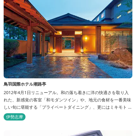
鳥羽国際ホテル潮路亭
2012年4月1日リニューアル。和の落ち着きに洋の快適さを取り入
れた、新感覚の客室「和モダンツイン」や、地元の食材を一番美味
しい旬に堪能する「プライベートダイニング」、更にはミキモト コ
スメティックスとの提携により実現した、日本初の「パールオーロ
伊勢志摩
ラ風呂」が誕生。