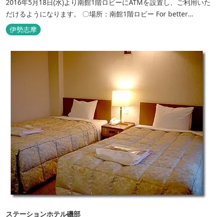
2016年5月18日(水)より南館1階ロビーにATMを設置し、ご利用いた
だけるようになります。 〇場所：南館1階ロビー For better
convenience, ATM Machine which includes cash dispenser will
伊勢志摩
be available at Todaya Hotel’s 1...
ステーションホテル磯部