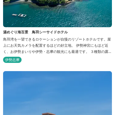
湯めぐり海百景 鳥羽シーサイドホテル
鳥羽湾を一望できるロケーションが自慢のリゾートホテルです。屋
上にお天気カメラを配置するほどの好立地。 伊勢神宮にもほど近
く、お伊勢まいりや伊勢・志摩の観光にも最適です。 ３種類の露天
風呂を備えた「風見の湯」をはじめ、趣の異なる３ヶ所の大浴場で
伊勢志摩
は、館内で湯めぐりが楽しめます。 また、露天風呂付客室や貸切家
族風呂（有料）、足湯に湯上がり処などもございますので、湯浴み
の一日をお過ごしいた...