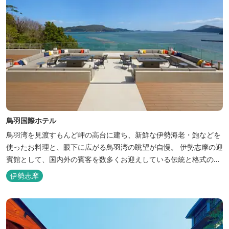
鳥羽国際ホテル
鳥羽湾を見渡すもんど岬の高台に建ち、新鮮な伊勢海老・鮑などを
使ったお料理と、眼下に広がる鳥羽湾の眺望が自慢。 伊勢志摩の迎
賓館として、国内外の賓客を数多くお迎えしている伝統と格式のあ
るホテルです。 【2024年3月25日リニューアル】 クラブラウンジ
伊勢志摩
アクセス付の新客室「オーシャンビュースイート・クラブ」が誕
生！ エントランスやフロント、ザ・ロビーラウンジ、パールオーシ
ャンテラ...