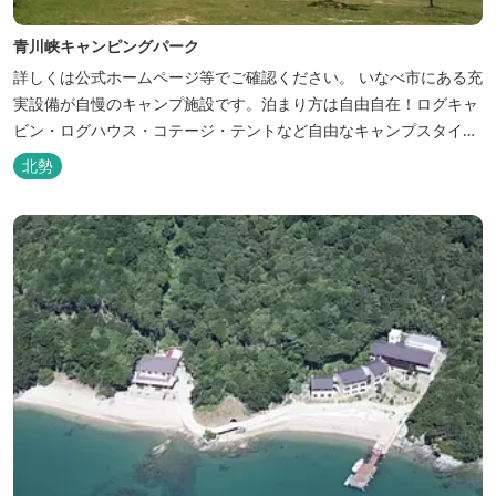
青川峡キャンピングパーク
詳しくは公式ホームページ等でご確認ください。 いなべ市にある充
実設備が自慢のキャンプ施設です。泊まり方は自由自在！ログキャ
ビン・ログハウス・コテージ・テントなど自由なキャンプスタイル
が楽しめます。屋根付きの炭火焼ハウスがありますので、雨や風の
北勢
日も快適にバーベキューをお楽しみいただけます。日帰り利用、団
体利用可能。 青少年向けの屋外キャンプ施設、かもしかキャンプフ
ィールドもございま...