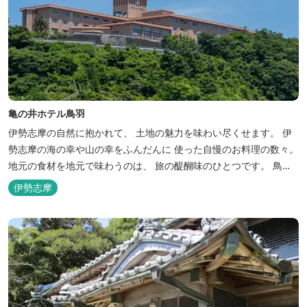
亀の井ホテル鳥羽
伊勢志摩の自然に抱かれて、 土地の魅力を味わい尽くせます。 伊
勢志摩の海の幸や山の幸をふんだんに 使った自慢のお料理の数々。
地元の食材を地元で味わうのは、 旅の醍醐味のひとつです。 鳥羽
湾の潮風を感じる露天風呂や 広々としたテラス付きのお部屋。 行
伊勢志摩
き交うフェリーをのんびり眺めて、 日常をちょっと忘れるひと時を
お過ごしください。