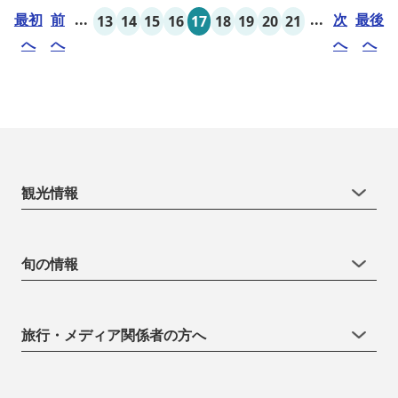
たキッズイベント、カナディアンカヌー、ペダルボート、ファンサ
最初
前
...
...
次
最後
13
14
15
16
17
18
19
20
21
イクルなど豊富なアクティビ...
へ
へ
へ
へ
観光情報
旬の情報
旅行・メディア関係者の方へ