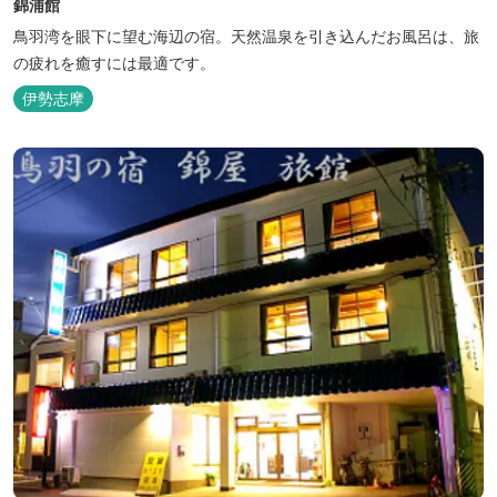
錦浦館
鳥羽湾を眼下に望む海辺の宿。天然温泉を引き込んだお風呂は、旅
の疲れを癒すには最適です。
伊勢志摩