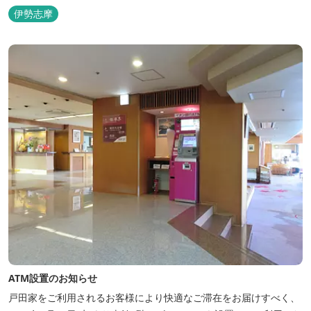
景観の美しさも格別。伊勢湾で揚がった海の幸を使った会席料理も
伊勢志摩
自慢です。 旅の疲れを癒すには、男女あわせて13湯と足湯2湯の
湯巡りは最高です。野趣溢れる野天風呂、ゆったりとつくろげる大
浴場、家族で楽しめる貸...
ATM設置のお知らせ
戸田家をご利用されるお客様により快適なご滞在をお届けすべく、