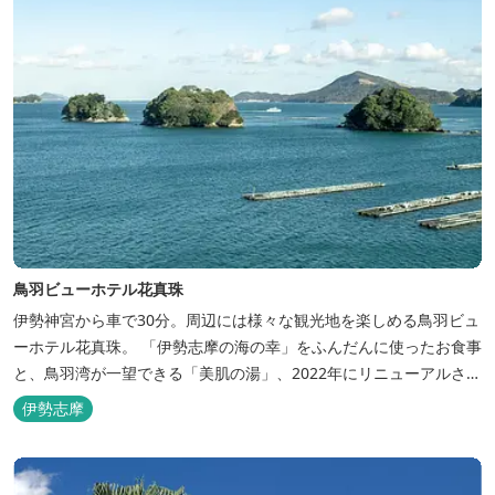
鳥羽ビューホテル花真珠
伊勢神宮から車で30分。周辺には様々な観光地を楽しめる鳥羽ビュ
ーホテル花真珠。 「伊勢志摩の海の幸」をふんだんに使ったお食事
と、鳥羽湾が一望できる「美肌の湯」、2022年にリニューアルされ
た客室で、五感から体と心を癒やします。 【お部屋】 近年リニュ
伊勢志摩
ーアルした過ごしやすいお部屋で、親子3世代で楽しめるお部屋に
なっております。 全室オーシャンビューで雄大な鳥羽湾を一望で
き、日頃の疲...