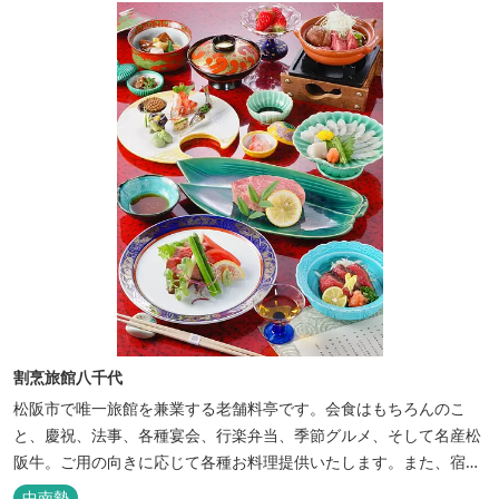
割烹旅館八千代
松阪市で唯一旅館を兼業する老舗料亭です。会食はもちろんのこ
と、慶祝、法事、各種宴会、行楽弁当、季節グルメ、そして名産松
阪牛。ご用の向きに応じて各種お料理提供いたします。また、宿泊
のご用もたまわります。 国登録有形文化財に選ばれた純木造建築で
中南勢