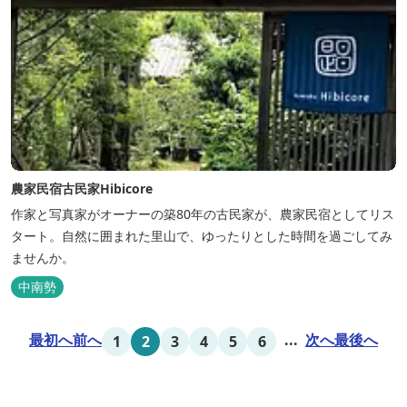
農家民宿古民家Hibicore
作家と写真家がオーナーの築80年の古民家が、農家民宿としてリス
タート。自然に囲まれた里山で、ゆったりとした時間を過ごしてみ
ませんか。
中南勢
最初へ
前へ
...
次へ
最後へ
1
2
3
4
5
6