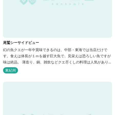
尾鷲シーサイドビュー
幻の魚クエが一年中賞味できるのは、中部・東海では当店だけで
す。食えは体長が１ｍを越す巨大魚で、見栄えは恐ろしい魚ですが
味は絶品。 薄造り、鍋、雑炊などクエ尽くしの料理は人気がありま
す。ぜひご賞味ください（料理だけでも歌。また、宿泊者には船で
東紀州
の無料遊覧サービス（１時間）を行ないます。