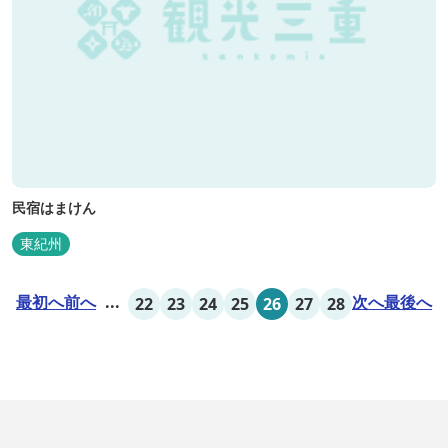
民宿はまけん
東紀州
最初へ
前へ
...
次へ
最後へ
22
23
24
25
26
27
28