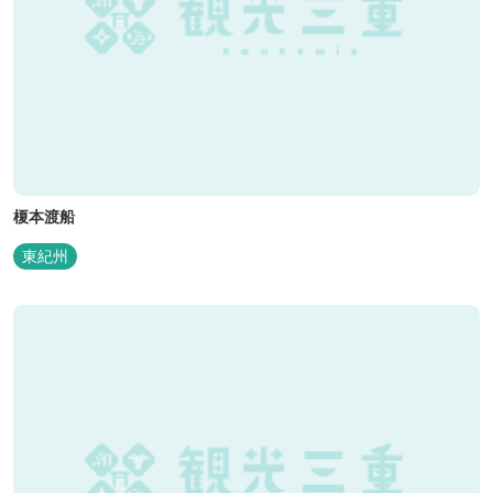
榎本渡船
東紀州