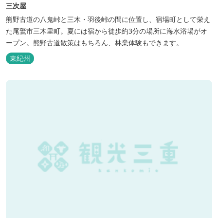
三次屋
熊野古道の八鬼峠と三木・羽後峠の間に位置し、宿場町として栄え
た尾鷲市三木里町。夏には宿から徒歩約3分の場所に海水浴場がオ
ープン。熊野古道散策はもちろん、林業体験もできます。
東紀州