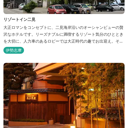
リゾートイン二見
大正ロマンをコンセプトに、二見海岸沿いのオーシャンビューの贅
沢なホテルです。リーズナブルに満喫するリゾート気分のひととき
を大切に、人力車のあるロビーでは大正時代の趣でお出迎え。そし
て、抜群の眺めが自慢の露天風呂｢七福の湯｣は、趣向を凝らした七
伊勢志摩
つのお風呂のうち、五つをご宿泊者様無料の貸切風呂としてご利用
が可能です。