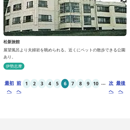
松新旅館
展望風呂より夫婦岩を眺められる。近くにペットの散歩できる公園
あり。
伊勢志摩
最初
前
...
次
最後
1
2
3
4
5
6
7
8
9
10
へ
へ
へ
へ