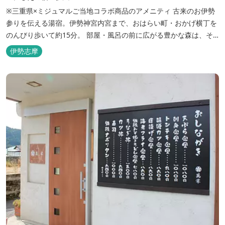
※三重県×ミジュマルご当地コラボ商品のアメニティ 古来のお伊勢
参りを伝える湯宿。伊勢神宮内宮まで、おはらい町・おかげ横丁を
のんびり歩いて約15分。 部屋・風呂の前に広がる豊かな森は、そ
のまま内宮の森へと連なっています。 お伊勢さんとつながってい
伊勢志摩
る・・そんな気持ちになる宿です。 館内には2つの大浴場と趣の異
なる３つの貸切露天風呂を楽しめます。