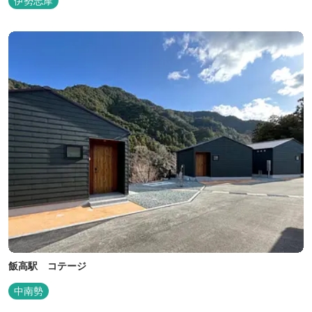
伊勢志摩
飯高駅 コテージ
中南勢