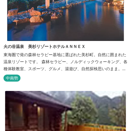
火の谷温泉 美杉リゾートホテルＡＮＮＥＸ
東海圏で発の森林セラピー基地に選ばれた美杉町。自然に囲まれた
温泉リゾートです。 森林セラピー、ノルディックウォーキング、各
種体験教室、スポーツ、グルメ、湯遊び、自然探検思いのまま。思
いきり遊んだ後は温泉でゆったり、のんびり。お料理は和洋バイキ
中南勢
ングに豪華会席料理。バイキングでは、毎日餅つき、夏は流しそう
めん等のイベントも開催しています。 ５つの貸切風呂に、展望風呂
付き客室、露天風呂・ジ...