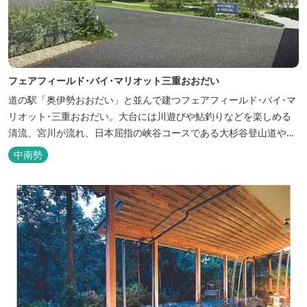
フェアフィールド･バイ･マリオット三重おおだい
道の駅「奥伊勢おおだい」と並んで建つフェアフィールド･バイ･マ
リオット･三重おおだい。大台には川遊びや鮎釣りなどを楽しめる
清流、宮川が流れ、日本屈指の峡谷コースである大杉谷登山道や、
登山初心者から楽しめる総門山など、表情豊かな山々が連なりま
中南勢
す。 日本の滝百選に選ばれている七ッ釜滝など、大自然が作り出す
四季折々の景観は実に壮大です。身も心もリフレッシュする旅の拠
点として、当ホテルは快適さを追...