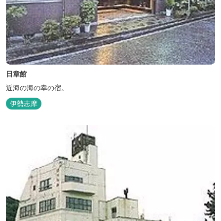
日章館
近海の海の幸の宿。
伊勢志摩