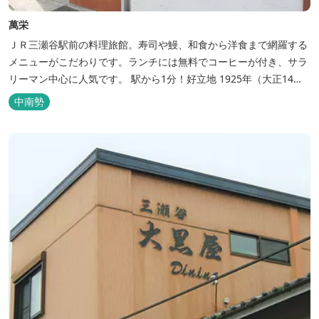
萬栄
ＪＲ三瀬谷駅前の料理旅館。寿司や鰻、和食から洋食まで網羅する
メニューがこだわりです。ランチには無料でコーヒーが付き、サラ
リーマン中心に人気です。 駅から1分！好立地 1925年（大正14
年）に開業した歴史ある旅館。JR三瀬谷駅から徒歩一分と好立地の
中南勢
場所にあり、大変便利です。 部屋数は11室、大広間が2部屋。少人
数から団体のお客様まで幅広くご利用いただけます。 人気の定食は
品数...