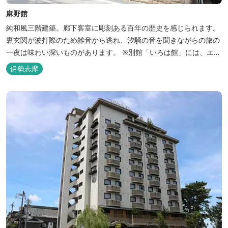
麻野館
純和風三階建築。廊下客室に彫刻ある百年の歴史を感じられます。
裏玄関が波打際のため雑音から逃れ、汐騒の音を聞きながらの旅の
一夜は味わい深いものがあります。 ※別館「いろは館」には、エイ
リアンやプレデターのリアルな模型があり、初めて見た方はビック
伊勢志摩
リしますよ。