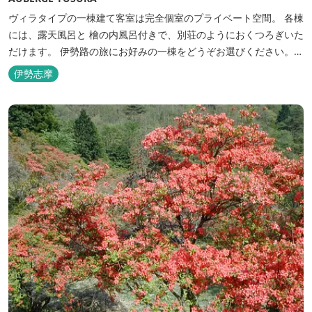
ヴィラタイプの一棟建て客室は完全個室のプライベート空間。 各棟
には、露天風呂と 檜の内風呂付きで、別荘のようにおくつろぎいた
だけます。 伊勢路の旅にお好みの一棟をどうぞお選びください。
「AUBERGE YUSURA」が大切にしていること それは、小さな宿な
伊勢志摩
らではの「ひと手間」のおもてなし。 「居・食・充」を満たし、皆
様の伊勢路の旅に寄り添う宿となれるよう、心を月してお待ちし
て...