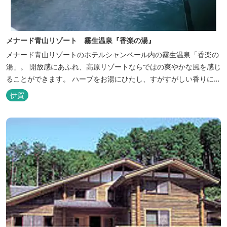
メナード青山リゾート 霧生温泉『香楽の湯』
メナード青山リゾートのホテルシャンベール内の霧生温泉「香楽の
湯」。 開放感にあふれ、高原リゾートならではの爽やかな風を感じ
ることができます。 ハーブをお湯にひたし、すがすがしい香りに心
あらわれる「香りの湯」は、特に女性の方に人気です。 その他、
伊賀
広々とした空間とたっぷりのお湯が魅力の「大浴場」、高原の景色
を満喫できる「露天風呂」、さらに「ミストサウナ」の合計4種の
お湯をお楽しみいただけま...