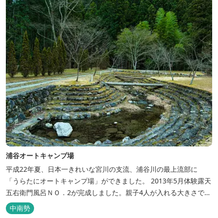
浦谷オートキャンプ場
平成22年夏、日本一きれいな宮川の支流、浦谷川の最上流部に
「うらたにオートキャンプ場」ができました。 2013年5月体験露天
五右衛門風呂ＮＯ．2が完成しました。親子4人が入れる大きさで
す。中には腰掛けもあり、ゆっくり、星やホタルを見る事ができま
中南勢
す。ひのきの香り漂う特製五右衛門風呂を自分で沸かし、入浴しま