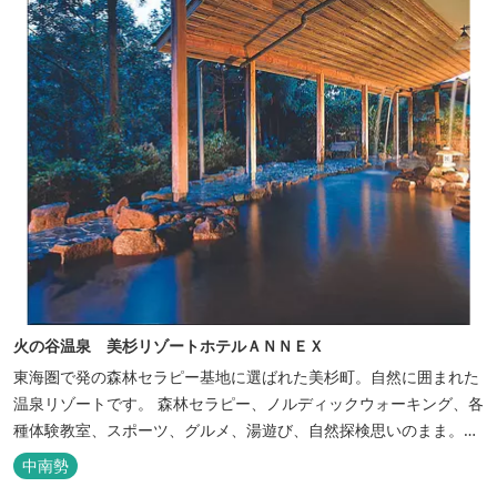
火の谷温泉 美杉リゾートホテルＡＮＮＥＸ
東海圏で発の森林セラピー基地に選ばれた美杉町。自然に囲まれた
温泉リゾートです。 森林セラピー、ノルディックウォーキング、各
種体験教室、スポーツ、グルメ、湯遊び、自然探検思いのまま。思
いきり遊んだ後は温泉でゆったり、のんびり。お料理は和洋バイキ
中南勢
ングに豪華会席料理。バイキングでは、毎日餅つき、夏は流しそう