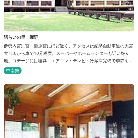
語らいの里 噺野
伊勢内宮別宮・瀧原宮にほど近く、アクセスは紀勢自動車道の大宮
大台ICから車で10分程度。スーパーやホームセンターも近い好立
地。コテージには寝具・エアコン・テレビ・冷蔵庫完備で季節を問
わず楽しめます。 食器・調理器具の揃った自炊棟や24時間利用可
中南勢
能なシャワールームなど充実の設備で快適にお過ごしいただけま
す。施設内には噺野温泉もありコテージ宿泊の方は貸し切りでご利
用いただけます(１棟につき１時間)