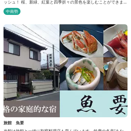
ッシュ！ 桜、新緑、紅葉と四季折々の景色を楽しむことができま
す。 紀勢自動車道「大宮大台Ic」から車で約10分と好アクセス！
中南勢
今年の営業は１２月１４日（日）までです！来年は３月１日（日）
からの営業となりますのでよろしくお願いします！ ソロサイト・オ
ートテント...
旅館 魚要
当館は旅館と一緒に割窯料理店も営んでいます。鈴鹿の名産”あな