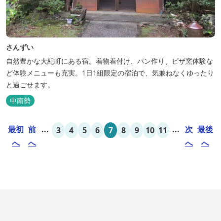
さんずい
自然豊かな大紀町にある宿。着物着付け、パン作り、ピザ窯体験な
ど体験メニューも充実。1日1組限定の宿泊で、気兼ねなくゆったり
と過ごせます。
中南勢
最初
前
...
...
次
最後
3
4
5
6
7
8
9
10
11
へ
へ
へ
へ