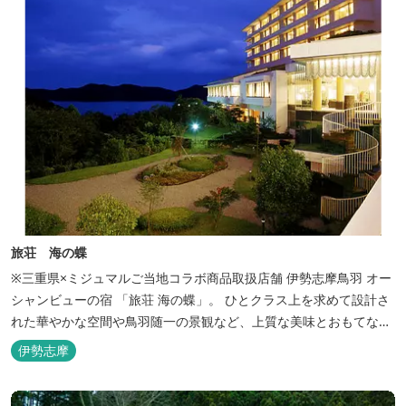
旅荘 海の蝶
※三重県×ミジュマルご当地コラボ商品取扱店舗 伊勢志摩鳥羽 オー
シャンビューの宿 「旅荘 海の蝶」。 ひとクラス上を求めて設計さ
れた華やかな空間や鳥羽随一の景観など、上質な美味とおもてなし
をお約束します。 海の蝶ならではのゆとりの休日をお過ごし下さい
伊勢志摩
ませ。