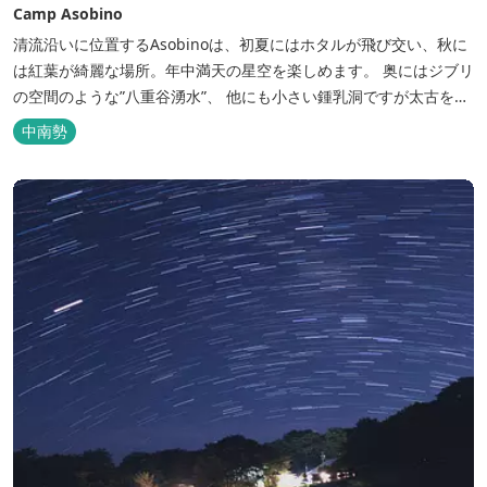
Camp Asobino
清流沿いに位置するAsobinoは、初夏にはホタルが飛び交い、秋に
は紅葉が綺麗な場所。年中満天の星空を楽しめます。 奥にはジブリ
の空間のような”八重谷湧水”、 他にも小さい鍾乳洞ですが太古を想
像させる”風穴”などがあり、自然が豊かなスポットです。 wi-fi完
中南勢
備。テントサウナもご利用いただけます。 また近くには廃校を活用
した「阿曽温泉」もあります。