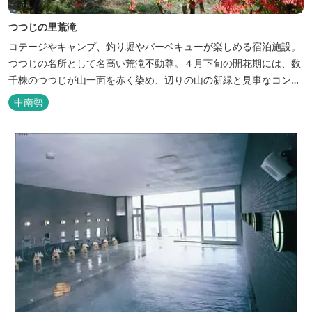
つつじの里荒滝
コテージやキャンプ、釣り堀やバーベキューが楽しめる宿泊施設。
つつじの名所として名高い荒滝不動尊。４月下旬の開花期には、数
千株のつつじが山一面を赤く染め、辺りの山の新緑と見事なコント
ラストを織り成します。 松阪の観光情報は、松阪観光インフォメー
中南勢
ションサイト ワクワク松阪 ...