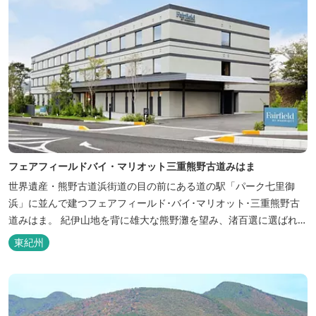
フェアフィールドバイ・マリオット三重熊野古道みはま
世界遺産・熊野古道浜街道の目の前にある道の駅「パーク七里御
浜」に並んで建つフェアフィールド･バイ･マリオット･三重熊野古
道みはま。 紀伊山地を背に雄大な熊野灘を望み、渚百選に選ばれた
七里御浜海岸などの美しい自然が広がります。一年を通して暖かで
東紀州
過ごしやすく、季節を通じて穫れる数々の品種のみかんをはじめ、
豊富な畑の幸や海の幸を堪能していただけます。 風光明媚な御浜を
巡る旅の拠点として、当...