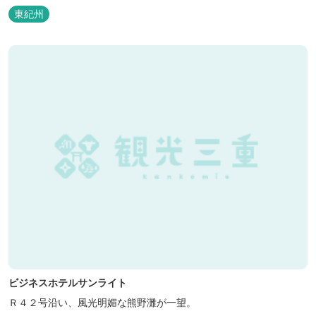
泊の方には日替わりでご用意します。」オーナー様談。もし重なっ
東紀州
た場合は、ごめんなさい。
ビジネスホテルサンライト
Ｒ４２号沿い、風光明媚な熊野灘が一望。