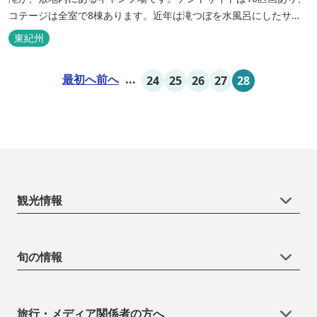
コテージは全室で8棟あります。近年は滝つぼを水風呂にしたサウ
ナが人気です。
東紀州
最初へ
前へ
...
24
25
26
27
28
観光情報
旬の情報
旅行・メディア関係者の方へ