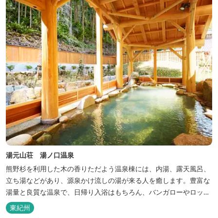
クセスには大変便利な立地と...
湯元山荘 湯ノ口温泉
熊野杉を利用した木の香りただよう温泉棟には、内湯、露天風呂、
立ち湯などがあり、源泉かけ流しの湯が来る人を癒します。豊富な
湯量と良質な温泉で、日帰り入浴はもちろん、バンガローやロッジ
などの宿泊施設も備えているので、宿泊しながらゆったりと温泉を
東紀州
楽しむ人も多いです。