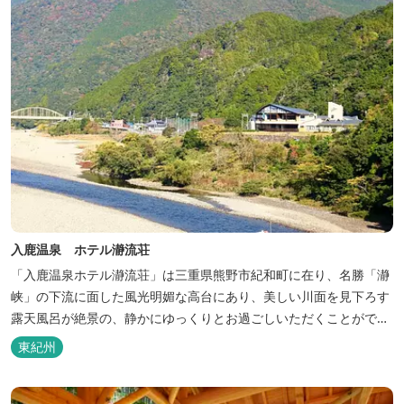
入鹿温泉 ホテル瀞流荘
「入鹿温泉ホテル瀞流荘」は三重県熊野市紀和町に在り、名勝「瀞
峡」の下流に面した風光明媚な高台にあり、美しい川面を見下ろす
露天風呂が絶景の、静かにゆっくりとお過ごしいただくことができ
る温泉宿泊施設です。 熊野古道をはじめ、日本一の棚田と称される
東紀州
丸山千枚田、赤木城跡、熊野本宮大社（熊野三山）、玉置神社が近
くに点在し、和歌山・奈良の遺産や名所からも近いことから観光ア