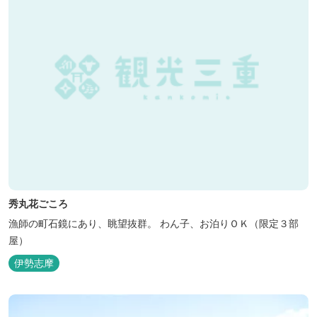
秀丸花ごころ
漁師の町石鏡にあり、眺望抜群。 わん子、お泊りＯＫ（限定３部
屋）
伊勢志摩