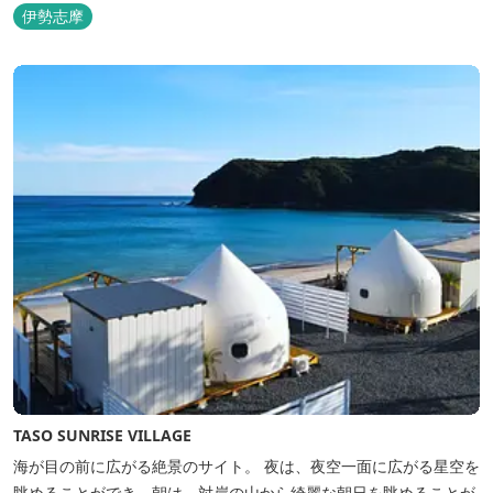
のは3艇のヨット。日本初の森のマリーナです。 航海の気分高まる
伊勢志摩
インテリアは見た目からは想像できないほど広く、くつろぎの空
間。夏場でもエアコン完備で快適にお過ごしいただけます。甲板の
上に寝転んで夜空を見上げれば...
TASO SUNRISE VILLAGE
海が目の前に広がる絶景のサイト。 夜は、夜空一面に広がる星空を
眺めることができ、朝は、対岸の山から綺麗な朝日を眺めることが