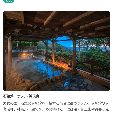
石鏡第一ホテル 神倶良
海女の里・石鏡の伊勢湾を一望する高台に建つホテル。伊勢湾や伊
良湖岬、神島が一望でき、冬の晴れた日には遠く富士山や御岳が見