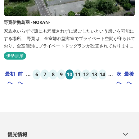
野寛伊勢鳥羽 -NOKAN-
家族水いらずで誰にも邪魔されずに過ごしたいという想いを可能に
する場所。 野寛は、全室離れ型客室でプライベート空間が守られて
おり、全室個別にプライベートドッグランが設置されております。
室内面積66㎡～115㎡、プライベートドッグラン面積140㎡～330㎡
伊勢志摩
を設置した広い作りで、 和モダンをコンセプトとした洗練されたデ
ザインのお部屋となります。 お部屋から望むプライベートドッグ
最初
前
...
...
次
最後
6
7
8
9
10
11
12
13
14
ラ...
へ
へ
へ
へ
観光情報