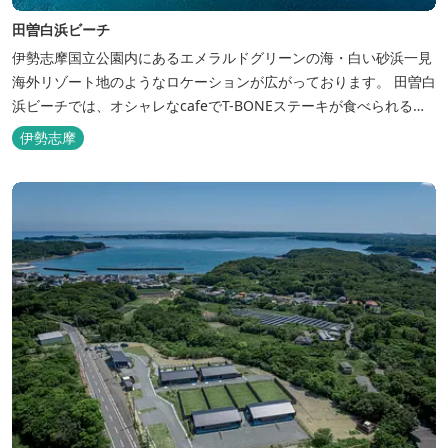
田曽白浜ビーチ
伊勢志摩国立公園内にあるエメラルドグリーンの海・白い砂浜一見
海外リゾート地のようなロケーションが広がっております。 田曽白
浜ビーチでは、オシャレなcafeでT-BONEステーキが食べられる。
又、海を見ながら黄昏るのもよし、アクティブにマリンアクティビ
伊勢志摩
ティ・スカイダイビング・ヘリコプタークルージングを体験するこ
ともできます。 是非、田曽白浜にございます施設紹介のVTRをご参
照く...