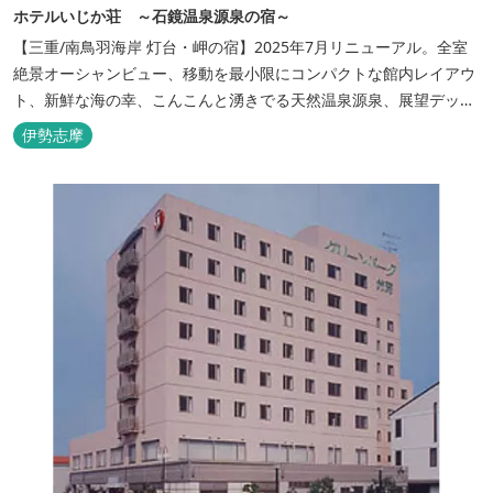
ホテルいじか荘 ～石鏡温泉源泉の宿～
【三重/南鳥羽海岸 灯台・岬の宿】2025年7月リニューアル。全室
絶景オーシャンビュー、移動を最小限にコンパクトな館内レイアウ
ト、新鮮な海の幸、こんこんと湧きでる天然温泉源泉、展望デッ
キ〜いじか灯台テラス〜からの眺望が自慢のリトリートホテル。
伊勢志摩