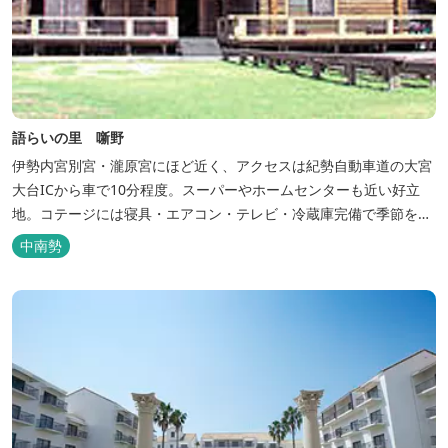
語らいの里 噺野
伊勢内宮別宮・瀧原宮にほど近く、アクセスは紀勢自動車道の大宮
大台ICから車で10分程度。スーパーやホームセンターも近い好立
地。コテージには寝具・エアコン・テレビ・冷蔵庫完備で季節を問
わず楽しめます。 食器・調理器具の揃った自炊棟や24時間利用可
中南勢
能なシャワールームなど充実の設備で快適にお過ごしいただけま
す。施設内には噺野温泉もありコテージ宿泊の方は貸し切りでご利
用いただけます(１棟につき１時間)