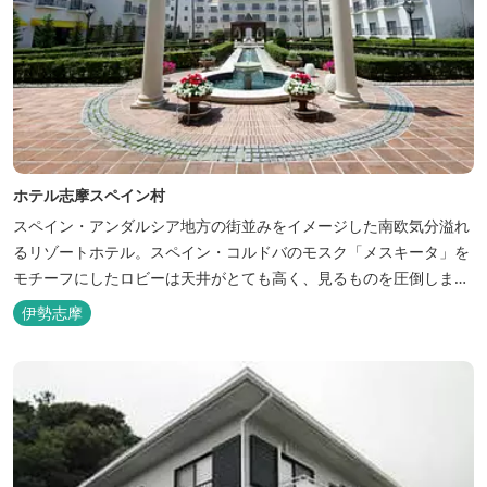
ホテル志摩スペイン村
スペイン・アンダルシア地方の街並みをイメージした南欧気分溢れ
るリゾートホテル。スペイン・コルドバのモスク「メスキータ」を
モチーフにしたロビーは天井がとても高く、見るものを圧倒しま
す。客室棟にある中庭もコルドバ、セビリア、グラナダの街を再現
伊勢志摩
しており、ホテル内を散策するだけでも異国感を満喫できます。 ス
ペインの雰囲気が溢れた客室やパークの夢の続きが見られるキャラ
クタールーム、最大6名様まで...