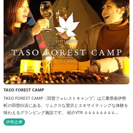
TASO FOREST CAMP
TASO FOREST CAMP〔田曽フォレストキャンプ〕は三重県南伊勢
町の田曽白浜にある、リュクスな贅沢とエキサイティングな体験を
味わえるグランピング施設です。 紹介VTR ↓↓↓↓↓↓↓↓
https://www.youtube.com/watch?v=jpF0wPRjqSw
伊勢志摩