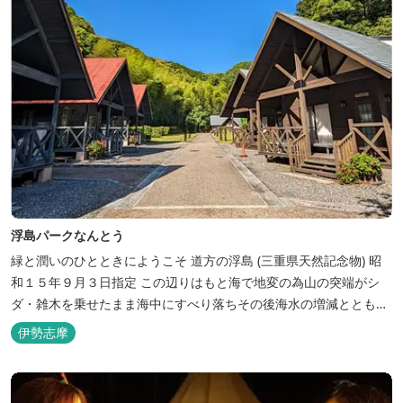
浮島パークなんとう
緑と潤いのひとときにようこそ ​道方の浮島 (三重県天然記念物) 昭
和１５年９月３日指定 この辺りはもと海で地変の為山の突端がシ
ダ・雑木を乗せたまま海中にすべり落ちその後海水の増減とともに
浮き沈みするようになったと伝えられています。 周辺は浮島を廻る
伊勢志摩
散策路が設けられ、また海岸線が一望できる展望塔へと続く遊歩道
もあり自然と親しむ見どころがあります。 ご家族連れで気軽にご利
用頂け...