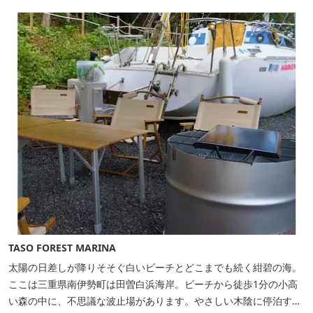
TASO FOREST MARINA
太陽の日差しが降りそそぐ白いビーチとどこまでも続く紺碧の海。
ここは三重県南伊勢町は田曽白浜海岸。ビーチから徒歩1分の小高
い森の中に、不思議な波止場があります。やさしい木陰に停泊する