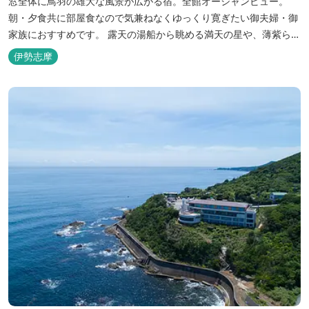
窓全体に鳥羽の雄大な風景が広がる宿。全館オーシャンビュー。
朝・夕食共に部屋食なので気兼ねなくゆっくり寛ぎたい御夫婦・御
家族におすすめです。 露天の湯船から眺める満天の星や、薄紫ら染
まる朝の海は一見の価値有。夕食は旬の素材を大釜で蒸し上げる名
伊勢志摩
物「五右衛門蒸し」、鯛や伊勢海老の舟盛りに海鮮鍋も。