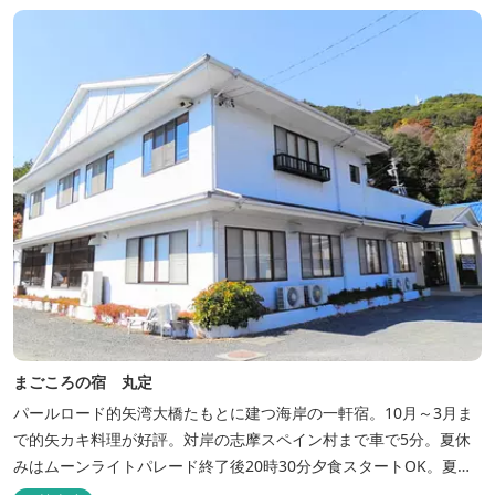
まごころの宿 丸定
パールロード的矢湾大橋たもとに建つ海岸の一軒宿。10月～3月ま
で的矢カキ料理が好評。対岸の志摩スペイン村まで車で5分。夏休
みはムーンライトパレード終了後20時30分夕食スタートOK。夏ガ
キ6月～8月も好評。