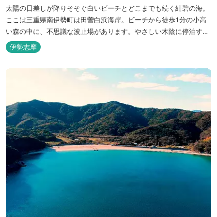
太陽の日差しが降りそそぐ白いビーチとどこまでも続く紺碧の海。
ここは三重県南伊勢町は田曽白浜海岸。ビーチから徒歩1分の小高
い森の中に、不思議な波止場があります。やさしい木陰に停泊する
のは3艇のヨット。日本初の森のマリーナです。 航海の気分高まる
伊勢志摩
インテリアは見た目からは想像できないほど広く、くつろぎの空
間。夏場でもエアコン完備で快適にお過ごしいただけます。甲板の
上に寝転んで夜空を見上げれば...