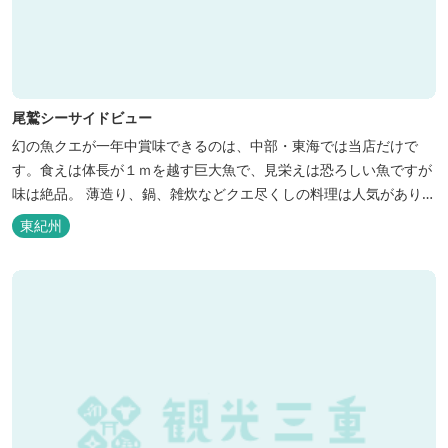
尾鷲シーサイドビュー
幻の魚クエが一年中賞味できるのは、中部・東海では当店だけで
す。食えは体長が１ｍを越す巨大魚で、見栄えは恐ろしい魚ですが
味は絶品。 薄造り、鍋、雑炊などクエ尽くしの料理は人気がありま
す。ぜひご賞味ください（料理だけでも歌。また、宿泊者には船で
東紀州
の無料遊覧サービス（１時間）を行ないます。