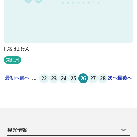
民宿はまけん
東紀州
最初へ
前へ
...
次へ
最後へ
22
23
24
25
26
27
28
観光情報