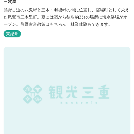
三次屋
熊野古道の八鬼峠と三木・羽後峠の間に位置し、宿場町として栄え
た尾鷲市三木里町。夏には宿から徒歩約3分の場所に海水浴場がオ
ープン。熊野古道散策はもちろん、林業体験もできます。
東紀州