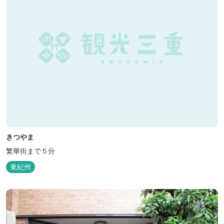
きつやま
繁華街まで５分
東紀州