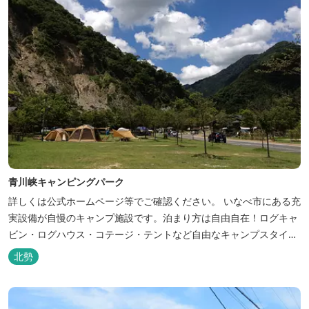
青川峡キャンピングパーク
詳しくは公式ホームページ等でご確認ください。 いなべ市にある充
実設備が自慢のキャンプ施設です。泊まり方は自由自在！ログキャ
ビン・ログハウス・コテージ・テントなど自由なキャンプスタイル
が楽しめます。屋根付きの炭火焼ハウスがありますので、雨や風の
北勢
日も快適にバーベキューをお楽しみいただけます。日帰り利用、団
体利用可能。 青少年向けの屋外キャンプ施設、かもしかキャンプフ
ィールドもございま...