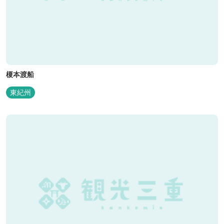
榎本渡船
東紀州