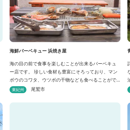
海鮮バーベキュー 浜焼き屋
海の目の前で食事を楽しむことが出来るバーベキュ
ー店です。 珍しい食材も豊富にそろっており、マン
ボウのコワタ、ウツボの干物なども食べることがで
きます。
尾鷲市
東紀州