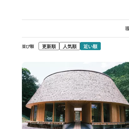
現
更新順
人気順
近い順
並び順