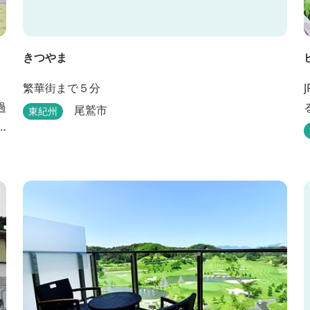
きつやま
繁華街まで５分
過
尾鷲市
東紀州
い