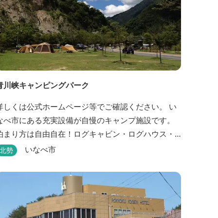
青川峡キャンピングパーク
詳しくは公式ホームページ等でご確認ください。 い
なべ市にある充実設備が自慢のキャンプ施設です。
泊まり方は自由自在！ログキャビン・ログハウス・
コテージ・テントなど自由なキャンプスタイルが楽
いなべ市
北勢
しめます。屋根付きの炭火焼ハウスがありますの
で、雨や風の日も快適にバーベキューをお楽しみい
ただけます。日帰り利用、団体利用可能。 青少年向
けの屋外キャンプ施設、かもしかキャンプフィール
ドもございま...