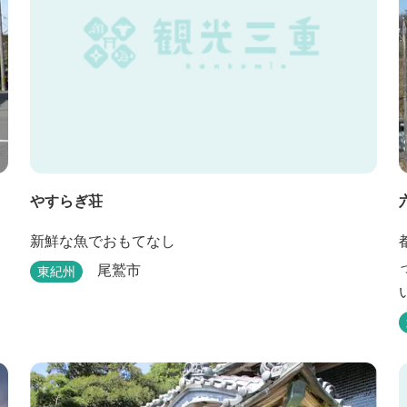
やすらぎ荘
新鮮な魚でおもてなし
尾鷲市
東紀州