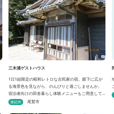
三木浦ゲストハウス
1日1組限定の昭和レトロな古民家の宿。眼下に広が
る海景色を見ながら、のんびりと過ごしませんか。
宿泊者向けの田舎暮らし体験メニューもご用意して
います。
尾鷲市
東紀州