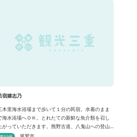
民宿嬉志乃
三木里海水浴場まで歩いて１分の民宿。水着のまま
で海水浴場へＯＫ。とれたての新鮮な魚介類を召し
上がっていただきます。熊野古道、八鬼山への登山
には便利。
尾鷲市
東紀州