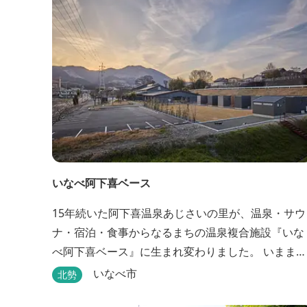
いなべ阿下喜ベース
15年続いた阿下喜温泉あじさいの里が、温泉・サウ
ナ・宿泊・食事からなるまちの温泉複合施設『いな
べ阿下喜ベース』に生まれ変わりました。 いままで
阿下喜温泉に通っていた地元の方も、市外からいな
いなべ市
北勢
べ市に遊びに来られる方も楽しめる施設になりま