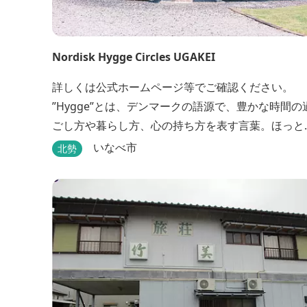
Nordisk Hygge Circles UGAKEI
詳しくは公式ホームページ等でご確認ください。
”Hygge”とは、デンマークの語源で、豊かな時間の
ごし方や暮らし方、心の持ち方を表す言葉。ほっと
癒される心地よい時間と空間、その体験を通して得
いなべ市
北勢
られる幸福感のことです。 デンマーク発のアウトド
アブランド「Nordisk（ノルディスク）」と三重県
なべ市が連携して手がけた日本初のアウトドアフィ
ールドが、2023年４月３日にオープンしました...