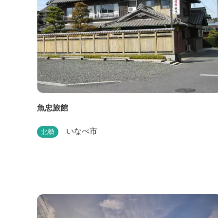
魚忠旅館
いなべ市
北勢