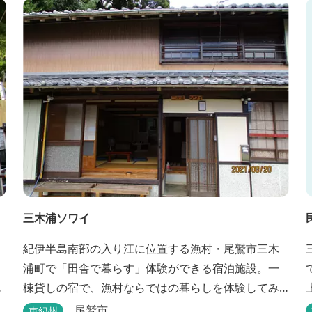
三木浦ソワイ
紀伊半島南部の入り江に位置する漁村・尾鷲市三木
浦町で「田舎で暮らす」体験ができる宿泊施設。一
策
棟貸しの宿で、漁村ならではの暮らしを体験してみ
ませんか。
尾鷲市
東紀州