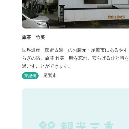
旅荘 竹美
世界遺産「熊野古道」のお膝元・尾鷲市にあるやす
らぎの宿、旅荘 竹美。時を忘れ、安らげるひと時を
過ごすことができます。
尾鷲市
東紀州