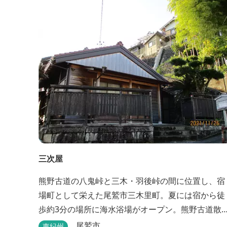
す。今まで人気だった温泉はそのままに、サウナエ
リアやコンテナタイプの宿泊、地元のお野菜が楽し
める飲食施設が加わります。 「いなべ阿下喜ベー
ス」は、『自...
三次屋
熊野古道の八鬼峠と三木・羽後峠の間に位置し、宿
場町として栄えた尾鷲市三木里町。夏には宿から徒
歩約3分の場所に海水浴場がオープン。熊野古道散
はもちろん、林業体験もできます。
尾鷲市
東紀州