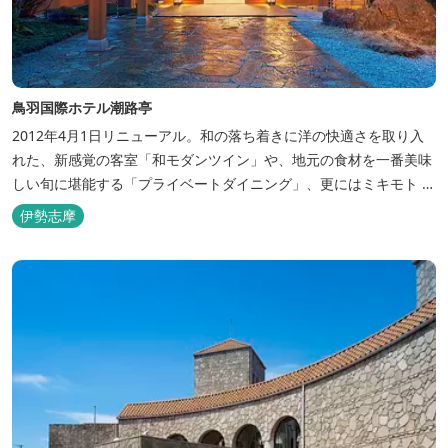
鳥羽国際ホテル潮路亭
2012年4月1日リニューアル。和の落ち着きに洋の快適さを取り入
れた、新感覚の客室「和モダンツイン」や、地元の食材を一番美味
しい旬に堪能する「プライベートダイニング」、更にはミキモト コ
スメティックスとの提携により実現した、日本初の「パールオーロ
伊勢志摩
ラ風呂」が誕生。