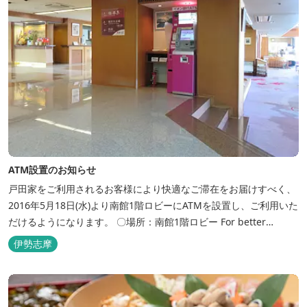
ATM設置のお知らせ
戸田家をご利用されるお客様により快適なご滞在をお届けすべく、
2016年5月18日(水)より南館1階ロビーにATMを設置し、ご利用いた
だけるようになります。 〇場所：南館1階ロビー For better
convenience, ATM Machine which includes cash dispenser will
伊勢志摩
be available at Todaya Hotel’s 1...