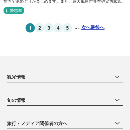
館内で湯めぐりが楽しめます。また、露天風呂付客室や貸切家族風
呂（有料）、足湯に湯上がり処などもございますので、湯浴みの一
伊勢志摩
日をお過ごしいただけます。 お料理についても、「詩季バイキン
グ」はオープンキッチンで出来立て料理を舌だけではなく目や耳で
...
次へ
最後へ
1
2
3
4
5
も楽しめます、また海の幸を...
観光情報
旬の情報
旅行・メディア関係者の方へ