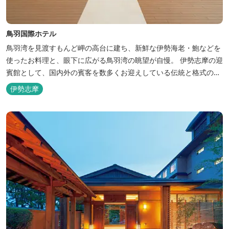
鳥羽国際ホテル
鳥羽湾を見渡すもんど岬の高台に建ち、新鮮な伊勢海老・鮑などを
使ったお料理と、眼下に広がる鳥羽湾の眺望が自慢。 伊勢志摩の迎
賓館として、国内外の賓客を数多くお迎えしている伝統と格式のあ
るホテルです。 【2024年3月25日リニューアル】 クラブラウンジ
伊勢志摩
アクセス付の新客室「オーシャンビュースイート・クラブ」が誕
生！ エントランスやフロント、ザ・ロビーラウンジ、パールオーシ
ャンテラ...