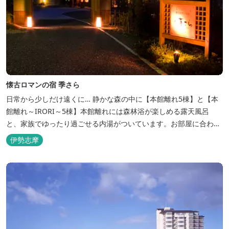
懐古ロマンの宿 季さら
日常から少しだけ遠くに… 静かな森の中に【本館離れ5棟】と【本
館離れ～IRORI～5棟】本館離れには森林浴が楽しめる露天風呂
と、家族でゆったり過ごせる内湯がついています。お部屋に合わせ
た様々なプランがございます。
伊勢志摩