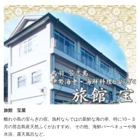
旅館 宝屋
離れ小島の安らぎの宿。漁村ならではの新鮮な海の幸、特に10～３
月の答志島産天然ふぐがおすすめ。 その他、海鮮バーベキューや海
水浴、露天風呂など。