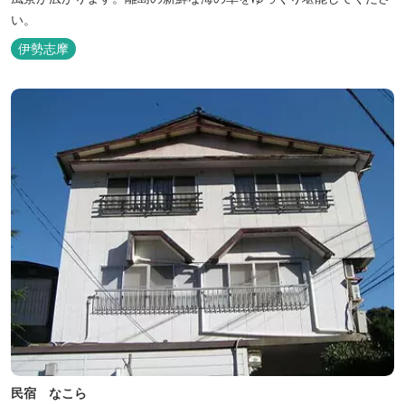
い。
伊勢志摩
民宿 なこら