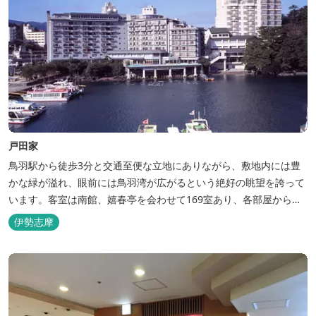
戸田家
鳥羽駅から徒歩3分と交通至便な立地にありながら、敷地内には豊
かな緑が溢れ、眼前には鳥羽湾が広がるという絶好の眺望を誇って
います。客室は南館、嬉春亭を会わせて169室あり、各部屋からの
景観の美しさも格別。伊勢湾で揚がった海の幸を使った会席料理も
伊勢志摩
自慢です。 旅の疲れを癒すには、男女あわせて13湯と足湯2湯の
湯巡りは最高です。野趣溢れる野天風呂、ゆったりとつくろげる大
浴場、家族で楽しめる貸...