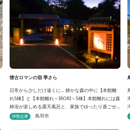
懐古ロマンの宿 季さら
日常から少しだけ遠くに… 静かな森の中に【本館離
れ5棟】と【本館離れ～IRORI～5棟】本館離れには森
林浴が楽しめる露天風呂と、家族でゆったり過ごせ
る内湯がついています。お部屋に合わせた様々なプ
鳥羽市
伊勢志摩
ランがございます。
テルで