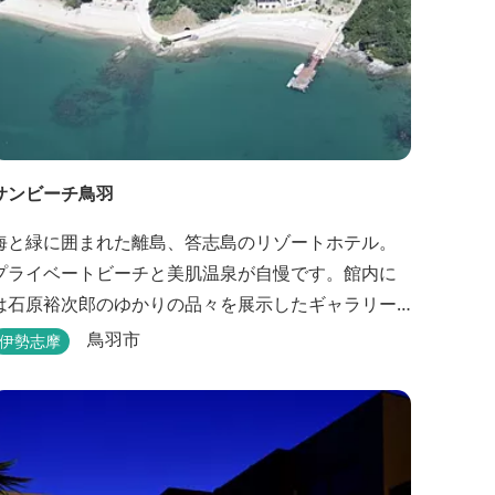
サンビーチ鳥羽
海と緑に囲まれた離島、答志島のリゾートホテル。
プライベートビーチと美肌温泉が自慢です。館内に
は石原裕次郎のゆかりの品々を展示したギャラリー
もあります。
鳥羽市
伊勢志摩