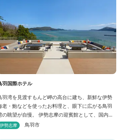
鳥羽国際ホテル
鳥羽湾を見渡すもんど岬の高台に建ち、新鮮な伊勢
海老・鮑などを使ったお料理と、眼下に広がる鳥羽
湾の眺望が自慢。 伊勢志摩の迎賓館として、国内外
の賓客を数多くお迎えしている伝統と格式のあるホ
鳥羽市
伊勢志摩
す。 【2024年3月25日リニューアル】 クラブ