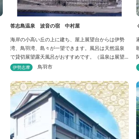
答志島温泉 波音の宿 中村屋
海岸の小高い丘の上に建ち、屋上展望台からは伊勢
湾、鳥羽湾、島々が一望できます。風呂は天然温泉
で貸切展望露天風呂がおすすめです。（温泉は展望
大浴場のみとなります。）
鳥羽市
伊勢志摩