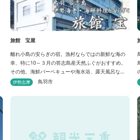
旅館 宝屋
離れ小島の安らぎの宿。漁村ならではの新鮮な海の
幸、特に10～３月の答志島産天然ふぐがおすすめ。
その他、海鮮バーベキューや海水浴、露天風呂な
ど。
鳥羽市
伊勢志摩