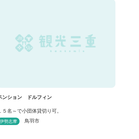
ラウンジアクセス付の新客室「オーシャンビュース
イート・クラブ」が誕生！ エントランスやフロン
ト、ザ・ロビーラウンジ、パールオーシャンテラ...
ペンション ドルフィン
１５名～で小団体貸切り可。
鳥羽市
伊勢志摩