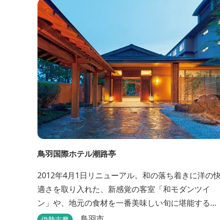
鳥羽国際ホテル潮路亭
2012年4月1日リニューアル。和の落ち着きに洋の
適さを取り入れた、新感覚の客室「和モダンツイ
ン」や、地元の食材を一番美味しい旬に堪能する
「プライベートダイニング」、更にはミキモト コス
鳥羽市
伊勢志摩