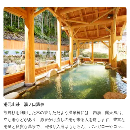
くに点在し、和歌山・奈良の遺産や名所からも近いことから観光ア
クセスには大変便利な立地と...
湯元山荘 湯ノ口温泉
熊野杉を利用した木の香りただよう温泉棟には、内湯、露天風呂、
立ち湯などがあり、源泉かけ流しの湯が来る人を癒します。豊富な
湯量と良質な温泉で、日帰り入浴はもちろん、バンガローやロッジ