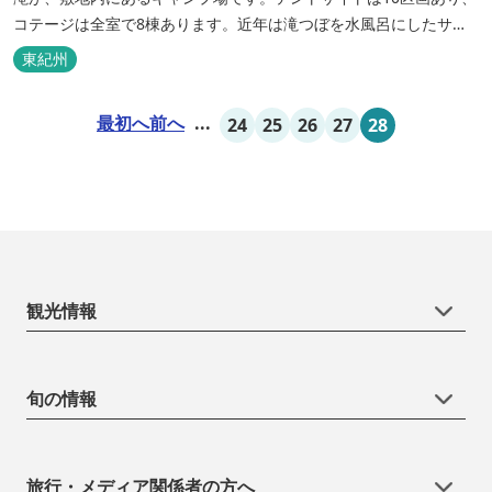
コテージは全室で8棟あります。近年は滝つぼを水風呂にしたサウ
ナが人気です。
東紀州
最初へ
前へ
...
24
25
26
27
28
観光情報
旬の情報
旅行・メディア関係者の方へ