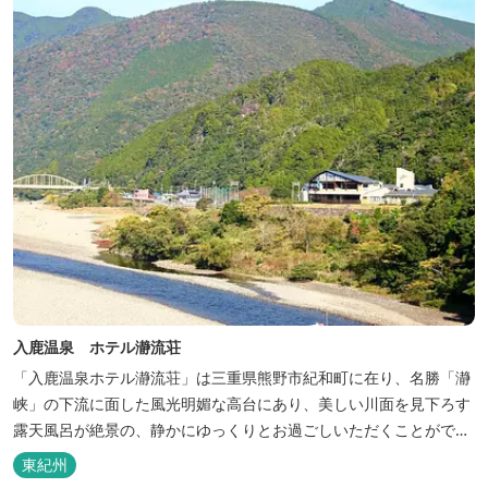
入鹿温泉 ホテル瀞流荘
「入鹿温泉ホテル瀞流荘」は三重県熊野市紀和町に在り、名勝「瀞
峡」の下流に面した風光明媚な高台にあり、美しい川面を見下ろす
露天風呂が絶景の、静かにゆっくりとお過ごしいただくことができ
る温泉宿泊施設です。 熊野古道をはじめ、日本一の棚田と称される
東紀州
丸山千枚田、赤木城跡、熊野本宮大社（熊野三山）、玉置神社が近