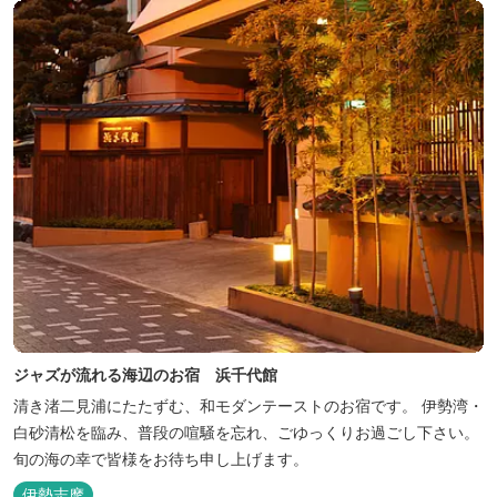
ジャズが流れる海辺のお宿 浜千代館
清き渚二見浦にたたずむ、和モダンテーストのお宿です。 伊勢湾・
白砂清松を臨み、普段の喧騒を忘れ、ごゆっくりお過ごし下さい。
旬の海の幸で皆様をお待ち申し上げます。
伊勢志摩