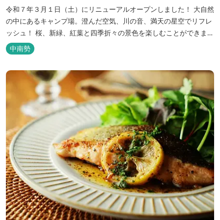
令和７年３月１日（土）にリニューアルオープンしました！ 大自然
の中にあるキャンプ場。澄んだ空気、川の音、満天の星空でリフレ
ッシュ！ 桜、新緑、紅葉と四季折々の景色を楽しむことができま
す。 紀勢自動車道「大宮大台Ic」から車で約10分と好アクセス！
中南勢
今年の営業は１２月１４日（日）までです！来年は３月１日（日）
からの営業となりますのでよろしくお願いします！ ソロサイト・オ
ートテント...