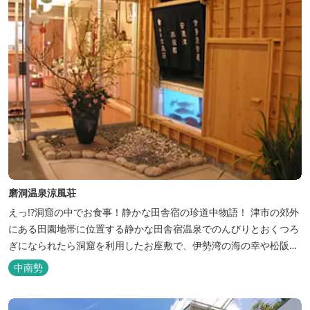
磨洞温泉涼風荘
えっ!?洞窟の中でお食事！静かな田舎宿の珍道中物語！ 津市の郊外
にある田園地帯に位置する静かな田舎宿温泉でのんびりとおくつろ
ぎになられたら洞窟を利用したお座敷で、伊勢湾の海の幸や松阪肉
を山海賊焼きをお召し上がりいただけます。年中20度前後の天然空
中南勢
調、お客様を不思議な空間にご案内！ ご宴会には、大広間で和食会
席、日帰り入浴＆お食事ＯＫ。 温泉は、津に来て津の湯をお楽しみ