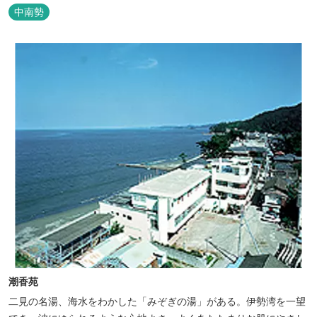
から4〜6名で泊まれる和洋室まで幅広く、旅のスタイルに合わせて
中南勢
選べます。 天然温泉の大浴場・露天風呂、ロウリュ式サウナで体を
整えた後は、和食や焼肉など、気分で選べる夕食をゆったりと。 翌
朝は、レス...
潮香苑
二見の名湯、海水をわかした「みぞぎの湯」がある。伊勢湾を一望