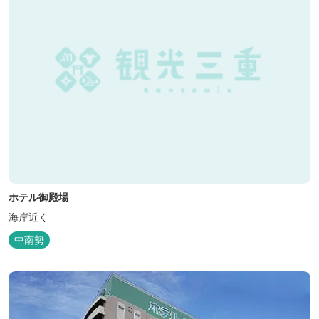
ホテル御殿場
海岸近く
中南勢