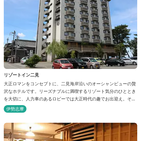
リゾートイン二見
大正ロマンをコンセプトに、二見海岸沿いのオーシャンビューの贅
沢なホテルです。リーズナブルに満喫するリゾート気分のひととき
を大切に、人力車のあるロビーでは大正時代の趣でお出迎え。そし
て、抜群の眺めが自慢の露天風呂｢七福の湯｣は、趣向を凝らした七
伊勢志摩
つのお風呂のうち、五つをご宿泊者様無料の貸切風呂としてご利用
が可能です。