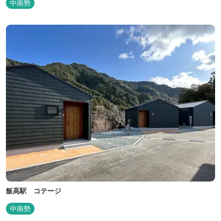
中南勢
飯高駅 コテージ
中南勢