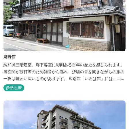
麻野館
純和風三階建築。廊下客室に彫刻ある百年の歴史を感じられます。
裏玄関が波打際のため雑音から逃れ、汐騒の音を聞きながらの旅の
一夜は味わい深いものがあります。 ※別館「いろは館」には、エイ
リアンやプレデターのリアルな模型があり、初めて見た方はビック
伊勢志摩
リしますよ。