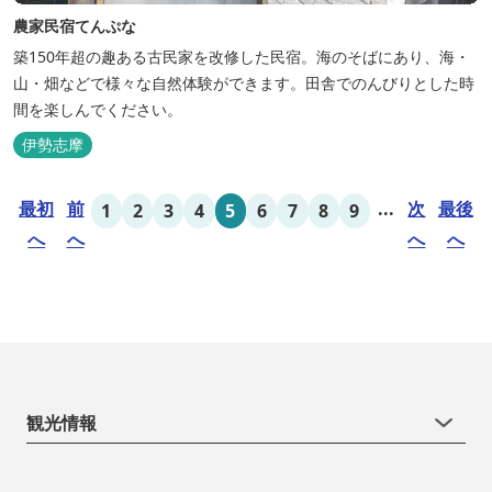
農家民宿てんぷな
築150年超の趣ある古民家を改修した民宿。海のそばにあり、海・
山・畑などで様々な自然体験ができます。田舎でのんびりとした時
間を楽しんでください。
伊勢志摩
最初
前
...
次
最後
1
2
3
4
5
6
7
8
9
へ
へ
へ
へ
観光情報