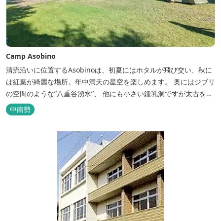
Camp Asobino
清流沿いに位置するAsobinoは、初夏にはホタルが飛び交い、秋に
は紅葉が綺麗な場所。年中満天の星空を楽しめます。 奥にはジブリ
の空間のような”八重谷湧水”、 他にも小さい鍾乳洞ですが太古を想
像させる”風穴”などがあり、自然が豊かなスポットです。 wi-fi完
中南勢
備。テントサウナもご利用いただけます。 また近くには廃校を活用
した「阿曽温泉」もあります。