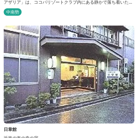
アザリア」は、ココパリゾートクラブ内にある静かで落ち着いた雰
囲気の宿泊施設です。 円筒形の特徴ある建物には、ツインや和洋室
中南勢
など多彩な客室を備え、窓からはリゾートの美しい景色が広がりま
す。 天然温泉の大浴場やサウナも完備しており、 ゴルフの後はも
ちろん、伊勢...
日章館
近海の海の幸の宿。