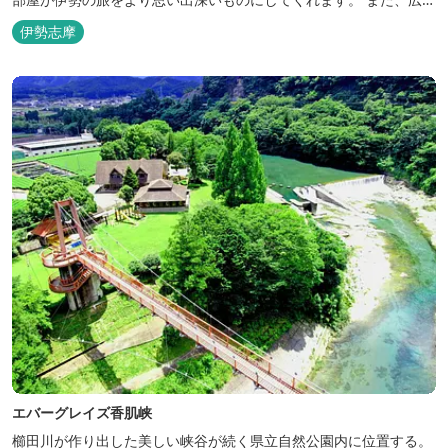
な敷地内にはテニスコート、野球場を始めとしたスポーツ施設や、
伊勢志摩
ウォータースライダーを有する流水プール、お子様が楽しめる児童
遊園など、様々なアウトドア施設がございます。杜の自然を感じな
がら、充実した伊勢の一日を...
エバーグレイズ香肌峡
櫛田川が作り出した美しい峡谷が続く県立自然公園内に位置する。