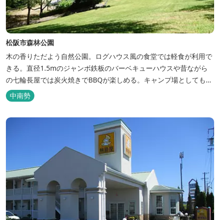
松阪市森林公園
木の香りただよう自然公園。ログハウス風の食堂では軽食が利用で
きる。直径1.5mのジャンボ鉄板のバーベキューハウスや昔ながら
の七輪長屋では炭火焼きでBBQが楽しめる。キャンプ場としても人
気で、週末は多くのキャンパーでにぎわっている。バンガローや5
中南勢
タイプのテントサイトがある。展望台からは市街が一望できる。ま
た桜の時期は、多くの人々でにぎわう。 バーベキューの食材は持ち
込みOK！あらかじめご...