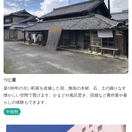
つじ屋
築180年の古い町家を改修した宿。無垢の木材、石、土の織りなす
懐かしい空間で寛げます。かまどや風呂焚き、田畑など農作業や暮
らしの体験もできます。
中南勢