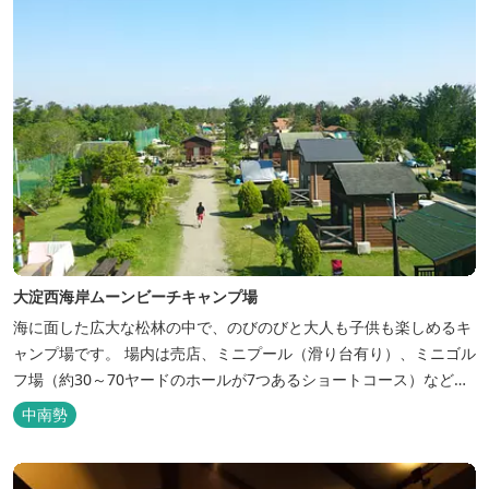
大淀西海岸ムーンビーチキャンプ場
海に面した広大な松林の中で、のびのびと大人も子供も楽しめるキ
ャンプ場です。 場内は売店、ミニプール（滑り台有り）、ミニゴル
フ場（約30～70ヤードのホールが7つあるショートコース）なども
あります。 目の前の海では、海水浴など安心して楽しめます。周辺
中南勢
観光地には、伊勢志摩国立公園の玄関口にあたります。