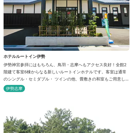
ホテルルートイン伊勢
伊勢神宮参拝にはもちろん、鳥羽・志摩へもアクセス良好！全館2
階建て客室6棟からなる新しいルートインホテルです。客室は通常
のシングル・セミダブル・ ツインの他、畳敷きの和室もご用意して
おります。 （和室はベッドが設置されています）靴を脱いでお部屋
伊勢志摩
でおくつろぎください。 また、朝食バイキング無料サービス（営業
時間6:30～900）、大浴場完備、全室インターネット回線完備（Wi-
Fi・LAN接...