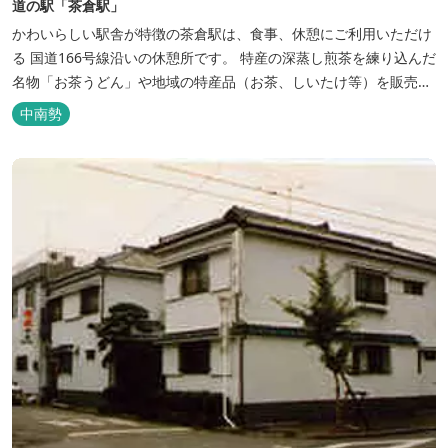
道の駅「茶倉駅」
かわいらしい駅舎が特徴の茶倉駅は、食事、休憩にご利用いただけ
る 国道166号線沿いの休憩所です。 特産の深蒸し煎茶を練り込んだ
名物「お茶うどん」や地域の特産品（お茶、しいたけ等）を販売。
吊り橋をわたれば宿泊施設のエバーグレイズ香肌峡まですぐ。 【イ
中南勢
チオシ名物】 ・味噌カツ丼…地元産の甘味噌を使ったボリュームた
っぷりの丼ぶり。 松阪の観光情報は、松阪観光インフォメ...