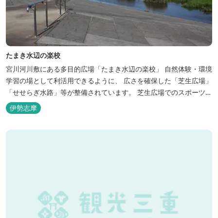
たまき水辺の楽校
宮川河川敷にある多目的広場「たまき水辺の楽校」 自然体験・環境
学習の場として利活用できるように、 広さを確保した「芝生広場」
「せせらぎ水路」等が整備されています。 芝生広場でのスポーツや
バーベキューはもちろん、 車での乗り入れも可能なため、オートキ
伊勢志摩
ャンプなどもお楽しみいただけます！ 火災防止のため、バーベキュ
ー･焚火等をする際は、 直火にならないように焚火台･コンロ等を
使...