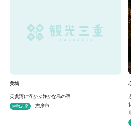
美城
英虞湾に浮かぶ静かな島の宿
志摩市
伊勢志摩