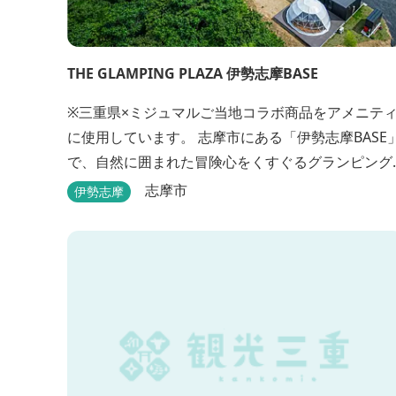
THE GLAMPING PLAZA 伊勢志摩BASE
※三重県×ミジュマルご当地コラボ商品をアメニテ
に使用しています。 志摩市にある「伊勢志摩BASE」
で、自然に囲まれた冒険心をくすぐるグランピング
はいかがですか？7棟あるドーム型テントでの宿泊
志摩市
伊勢志摩
FREE BARのサービス、伊勢志摩の特産を使ったBB
が、楽しいひとときを演出します。温暖な伊勢志摩
で、特別なリゾートのひとときを。