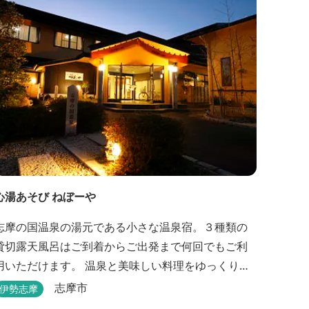
心湯あそび ねぼーや
志摩の国温泉の湯元である小さな温泉宿。３種類の
貸切露天風呂はご到着からご出発まで何回でもご利
用いただけます。 温泉と美味しい料理をゆっくりと
楽しむならぜひ「心湯あそび ねぼーや」へいらっし
志摩市
伊勢志摩
ゃいませんか？