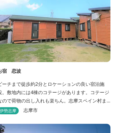
お宿 恋波
ビーチまで徒歩約2分とロケーションの良い宿泊施
設。敷地内には4棟のコテージがあります。コテージ
なので荷物の出し入れも楽ちん。志摩スペイン村ま
で車で約13分と観光にも便利です。
志摩市
伊勢志摩