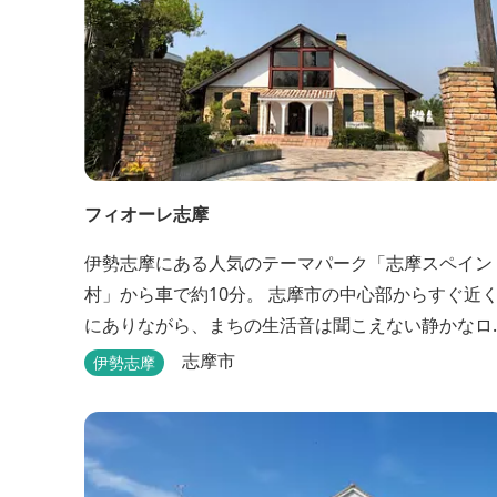
フィオーレ志摩
伊勢志摩にある人気のテーマパーク「志摩スペイン
村」から車で約10分。 志摩市の中心部からすぐ近
にありながら、まちの生活音は聞こえない静かなロ
ケーションと、木の温もりを感じる本格的なコテー
志摩市
伊勢志摩
ジは、非日常の時間を過ごすにはぴったり。ペット
と一緒に泊まれる宿泊棟もあり、「週末、ペットと
ゆっくり過ごしたい」という利用客も多いです。