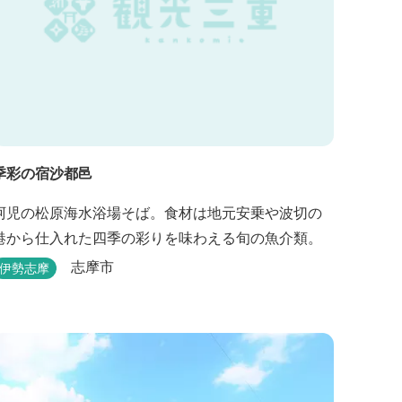
季彩の宿沙都邑
阿児の松原海水浴場そば。食材は地元安乗や波切の
港から仕入れた四季の彩りを味わえる旬の魚介類。
志摩市
伊勢志摩