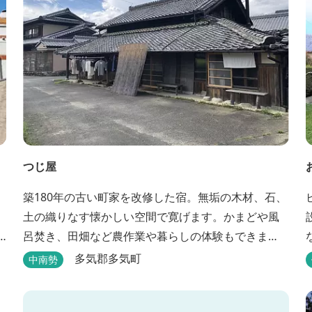
つじ屋
築180年の古い町家を改修した宿。無垢の木材、石、
土の織りなす懐かしい空間で寛げます。かまどや風
呂焚き、田畑など農作業や暮らしの体験もできま
す。
多気郡多気町
中南勢