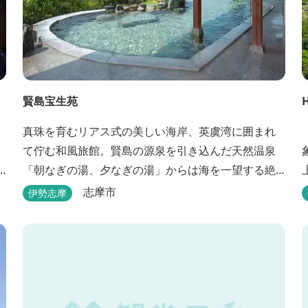
賢島宝生苑
真珠を育むリアス式の美しい海岸、英虞湾に囲まれ
「
て佇む和風旅館。賢島の源泉を引き込んだ天然温泉
「朝なぎの湯、夕なぎの湯」からは海を一望する絶
景を愉しめる。また、夕食では海の幸を中心とした
志摩市
伊勢志摩
和会席でおもてなしいたします。