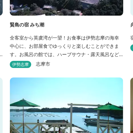
賢島の宿 みち潮
ィ
全客室から英虞湾が一望！お食事は伊勢志摩の海幸
中心に、お部屋食でゆっくりと楽しむことができま
す。お風呂の館では、ハーブサウナ・露天風呂など
や
色々なお風呂が楽しめます。近鉄賢島駅から歩いて5
志摩市
伊勢志摩
Q
分と好立地です。