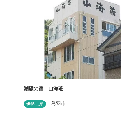
潮騒の宿 山海荘
鳥羽市
伊勢志摩