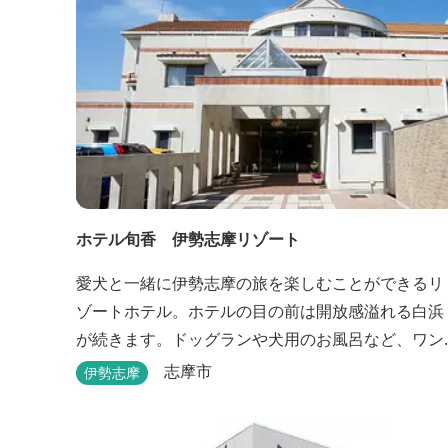
ホテル旬香 伊勢志摩リゾート
愛犬と一緒に伊勢志摩の旅を楽しむことができるリ
ゾートホテル。ホテルの目の前は開放感溢れる白浜
が続きます。ドッグランや犬用のお風呂など、ワン
ちゃんも喜ぶサービスがたくさん。
志摩市
伊勢志摩