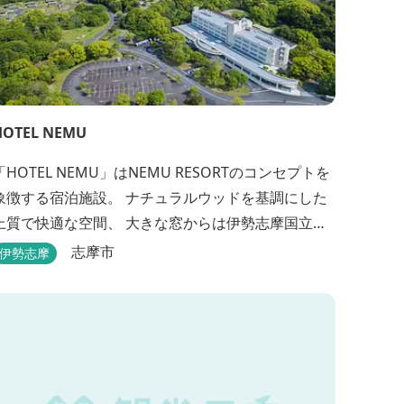
HOTEL NEMU
HOTEL NEMU」はNEMU RESORTのコンセプトを
象徴する宿泊施設。 ナチュラルウッドを基調にした
上質で快適な空間、 大きな窓からは伊勢志摩国立公
園の雄大な自然を望みます。 雄大な自然を肌で感じ
志摩市
伊勢志摩
るアクティビティや、食材にこだわった旬のお料
理、この地に湧き出る温泉… ここでしかできない
「伊勢志摩の恵みあふれる」癒しの旅をぜひゆった
りとお愉しみください。