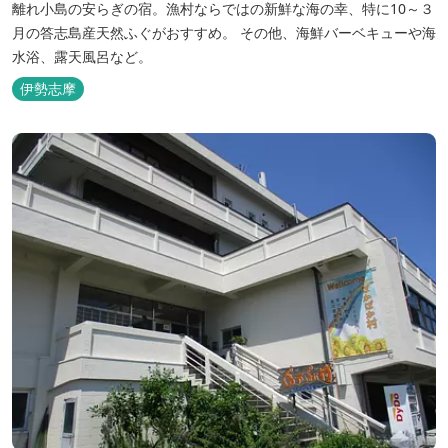
離れ小島の安らぎの宿。漁村ならではの新鮮な海の幸、特に10～３
月の答志島産天然ふぐがおすすめ。 その他、海鮮バーベキューや海
水浴、露天風呂など。
伊勢志摩