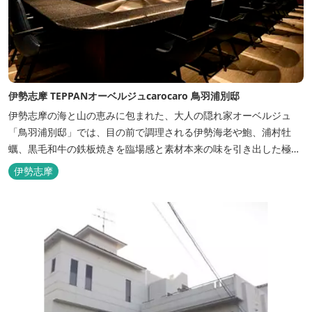
伊勢志摩 TEPPANオーベルジュcarocaro 鳥羽浦別邸
伊勢志摩の海と山の恵みに包まれた、大人の隠れ家オーベルジュ
「鳥羽浦別邸」では、目の前で調理される伊勢海老や鮑、浦村牡
蠣、黒毛和牛の鉄板焼きを臨場感と素材本来の味を引き出した極上
のお料理でご堪能いただけます。露天風呂付きなど6タイプの個性
伊勢志摩
的な客室で、特別なひとときを大切な人と共にお過ごしくださいま
せ。美食と温泉、上質な空間で贅沢な体験をお届けいたします。