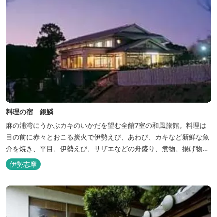
料理の宿 銀鱗
麻の浦湾にうかぶカキのいかだを望む全館7室の和風旅館。料理は
目の前に赤々とおこる炭火で伊勢えび、あわび、カキなど新鮮な魚
介を焼き、平目、伊勢えび、サザエなどの舟盛り、煮物、揚げ物な
どの懐石料理。
伊勢志摩