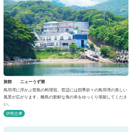
旅館 ニューうず潮
鳥羽湾に浮かぶ菅島の料理宿。窓辺には四季折々の鳥羽湾の美しい
風景が広がります。離島の新鮮な海の幸をゆっくり堪能してくださ
い。
伊勢志摩