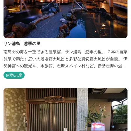
サン浦島 悠季の里
南鳥羽の海を一望できる温泉宿、サン浦島 悠季の里。 ２本の自家
源泉で満たす広い大浴場露天風呂と多彩な貸切露天風呂が自慢。 伊
勢神宮への観光や、水族館、志摩スペイン村など、伊勢志摩の温泉
旅行に お料理は伊勢志摩ならではの味覚が四季折々の旅を彩りま
伊勢志摩
す。 ～大浴場「まろびね庵」～ 敷地内より湧出する二つの源泉
「珠光の湯」「和みの湯」が 至福の癒しへとお誘い致します。 す
がす...