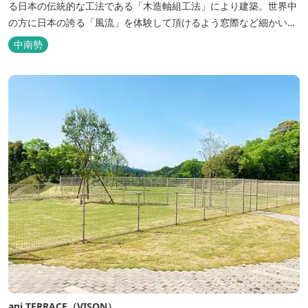
る日本の伝統的な工法である「木造軸組工法」により建築。世界中
の方に日本の誇る「風流」を体験して頂けるよう窓際など細かいデ
ィテールにこだわりました。4棟から成る旅籠棟では各棟1階に入居
中南勢
するテナントプロデュースにより洗練された世界観を各客室でお楽
しみいただけ...
ani TERRACE（VISON）