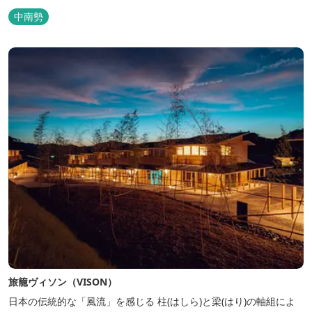
中南勢
旅籠ヴィソン（VISON）
日本の伝統的な「風流」を感じる 柱(はしら)と梁(はり)の軸組によ