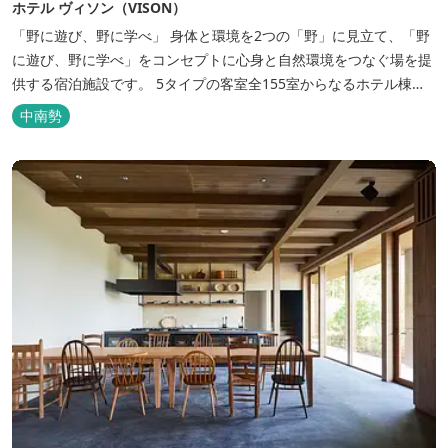
ホテル ヴィソン（VISON）
「野に遊び、野に学べ」 身体と環境を2つの「野」に見立て、「野
に遊び、野に学べ」をコンセプトに心身と自然環境をつなぐ場を提
供する宿泊施設です。 5タイプの客室全155室からなるホテル棟
と、プライベートな滞在が楽しめる一棟独立型のヴィラ6棟がござ
中南勢
います。