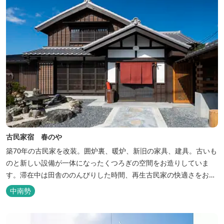
古民家宿 春のや
築70年の古民家を改装。囲炉裏、暖炉、新旧の家具、建具。古いも
のと新しい設備が一体になったくつろぎの空間をお造りしていま
す。滞在中は田舎ののんびりした時間、再生古民家の快適さをお楽
しみください。 【時間】 《 チェックイン 》 15：00～20：00の間
中南勢
にお願いいたします。 《 チェックアウト 》 10：00まで 【御利用
料金】 一日一組様１棟貸し（定員５名） 一...