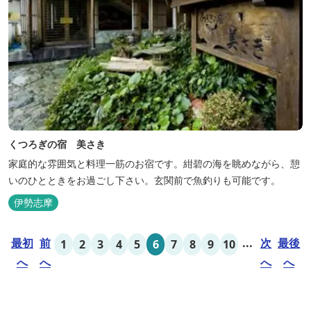
くつろぎの宿 美さき
家庭的な雰囲気と料理一筋のお宿です。紺碧の海を眺めながら、憩
いのひとときをお過ごし下さい。玄関前で魚釣りも可能です。
伊勢志摩
最初
前
...
次
最後
1
2
3
4
5
6
7
8
9
10
へ
へ
へ
へ