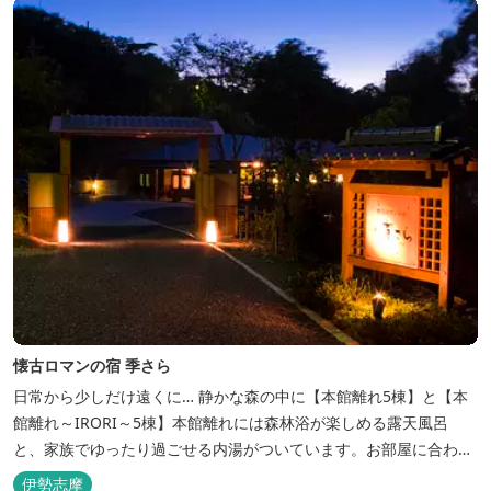
懐古ロマンの宿 季さら
日常から少しだけ遠くに… 静かな森の中に【本館離れ5棟】と【本
館離れ～IRORI～5棟】本館離れには森林浴が楽しめる露天風呂
と、家族でゆったり過ごせる内湯がついています。お部屋に合わせ
た様々なプランがございます。
伊勢志摩