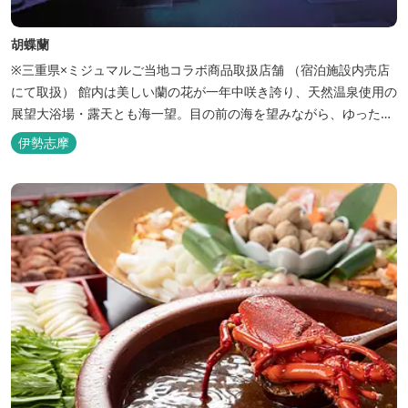
胡蝶蘭
※三重県×ミジュマルご当地コラボ商品取扱店舗 （宿泊施設内売店
にて取扱） 館内は美しい蘭の花が一年中咲き誇り、天然温泉使用の
展望大浴場・露天とも海一望。目の前の海を望みながら、ゆったり
とした時間をお過ごし下さい。
伊勢志摩