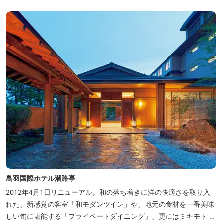
生！ エントランスやフロント、ザ・ロビーラウンジ、パールオーシ
ャンテラ...
鳥羽国際ホテル潮路亭
2012年4月1日リニューアル。和の落ち着きに洋の快適さを取り入
れた、新感覚の客室「和モダンツイン」や、地元の食材を一番美味
しい旬に堪能する「プライベートダイニング」、更にはミキモト コ