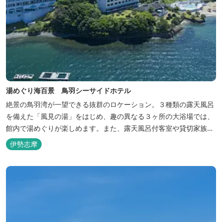
湯めぐり海百景 鳥羽シーサイドホテル
絶景の鳥羽湾が一望できる抜群のロケーション。３種類の露天風呂
を備えた「風見の湯」をはじめ、趣の異なる３ヶ所の大浴場では、
館内で湯めぐりが楽しめます。また、露天風呂付客室や貸切家族風
呂（有料）、足湯に湯上がり処などもございますので、湯浴みの一
伊勢志摩
日をお過ごしいただけます。 お料理についても、「詩季バイキン
グ」はオープンキッチンで出来立て料理を舌だけではなく目や耳で
も楽しめます、また海の幸を...