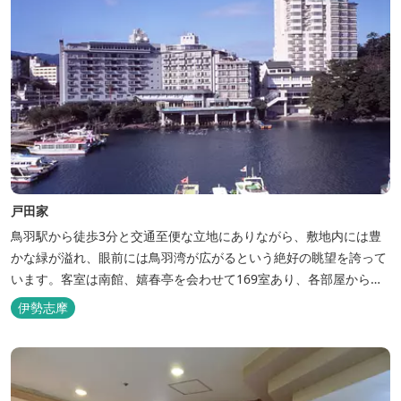
戸田家
鳥羽駅から徒歩3分と交通至便な立地にありながら、敷地内には豊
かな緑が溢れ、眼前には鳥羽湾が広がるという絶好の眺望を誇って
います。客室は南館、嬉春亭を会わせて169室あり、各部屋からの
景観の美しさも格別。伊勢湾で揚がった海の幸を使った会席料理も
伊勢志摩
自慢です。 旅の疲れを癒すには、男女あわせて13湯と足湯2湯の
湯巡りは最高です。野趣溢れる野天風呂、ゆったりとつくろげる大
浴場、家族で楽しめる貸...