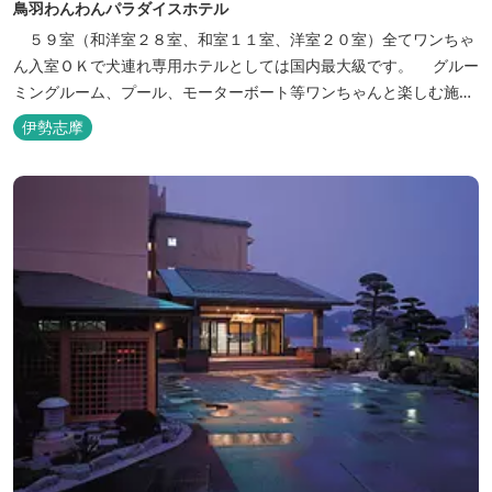
鳥羽わんわんパラダイスホテル
５９室（和洋室２８室、和室１１室、洋室２０室）全てワンちゃ
ん入室ＯＫで犬連れ専用ホテルとしては国内最大級です。 グルー
ミングルーム、プール、モーターボート等ワンちゃんと楽しむ施設
も充実しています。
伊勢志摩