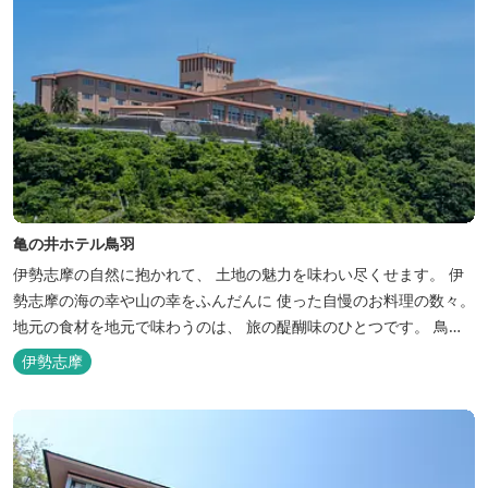
亀の井ホテル鳥羽
伊勢志摩の自然に抱かれて、 土地の魅力を味わい尽くせます。 伊
勢志摩の海の幸や山の幸をふんだんに 使った自慢のお料理の数々。
地元の食材を地元で味わうのは、 旅の醍醐味のひとつです。 鳥羽
湾の潮風を感じる露天風呂や 広々としたテラス付きのお部屋。 行
伊勢志摩
き交うフェリーをのんびり眺めて、 日常をちょっと忘れるひと時を
お過ごしください。