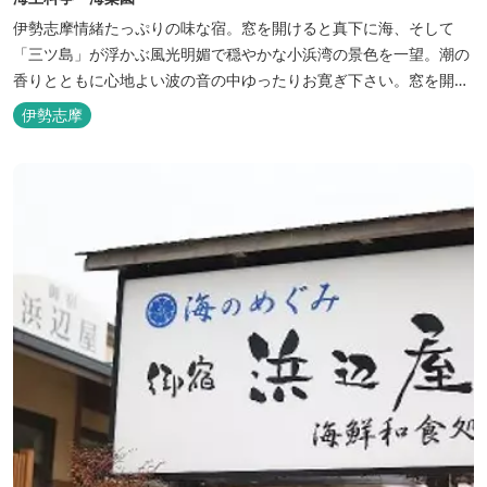
伊勢志摩情緒たっぷりの味な宿。窓を開けると真下に海、そして
「三ツ島」が浮かぶ風光明媚で穏やかな小浜湾の景色を一望。潮の
香りとともに心地よい波の音の中ゆったりお寛ぎ下さい。窓を開け
浴衣姿でのんびり太公望！ 部屋から釣りができる「座敷釣り」は当
伊勢志摩
館ならではの名物。（貸しざお／エサ付要予約） 海水温泉露天風呂
は貸切もできます。また、季節により食べ放題プランもあるのでお
問い合わせください。