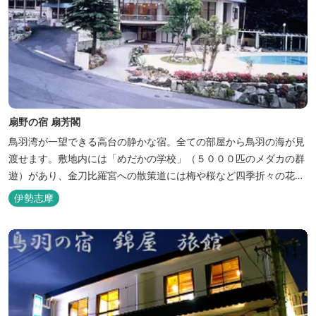
扇野の宿 扇芳閣
鳥羽湾が一望できる高台の静かな宿。全ての部屋から鳥羽の海が見
渡せます。敷地内には「めだかの学校」（５０００匹のメダカの群
遊）があり、金刀比羅宮への散策道には梅や桜など四季折々の花が
咲き誇り、ここ扇野ならではの懐かしい風景と感動に出会うことが
伊勢志摩
出来ます。 扇野温泉”初蕾の湯”では、水琴窟の音に耳をすませてみ
てください。ユニバーサルルーム、露天風呂付客室もあります。