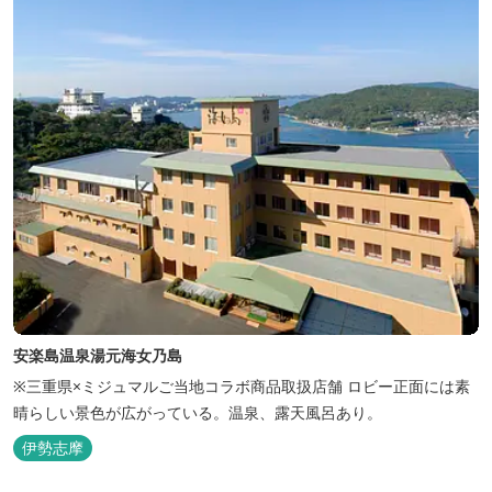
き、日頃の疲...
安楽島温泉湯元海女乃島
※三重県×ミジュマルご当地コラボ商品取扱店舗 ロビー正面には素
晴らしい景色が広がっている。温泉、露天風呂あり。
伊勢志摩