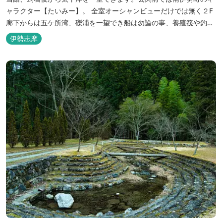
ャラクター【たいみー】。 全室オーシャンビューだけでは無く２F
廊下からは五ケ所湾、礫浦を一望でき船は勿論の事、養殖筏や釣り
堀筏などみる事ができます。 当館一押しのお部屋【大島】からは太
伊勢志摩
平洋を一望。マグロの養殖筏、夜には漁師さん達の船の光がみえ対
岸には田曽浦の町の光が綺麗に見えます。