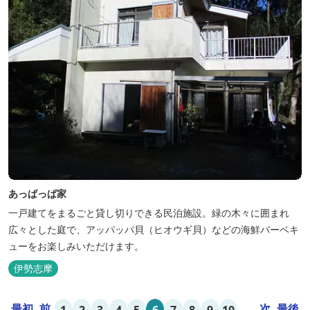
あっぱっぱ家
一戸建てをまるごと貸し切りできる民泊施設。緑の木々に囲まれ
広々とした庭で、アッパッパ貝（ヒオウギ貝）などの海鮮バーベキ
ューをお楽しみいただけます。
伊勢志摩
最初
前
...
次
最後
1
2
3
4
5
6
7
8
9
10