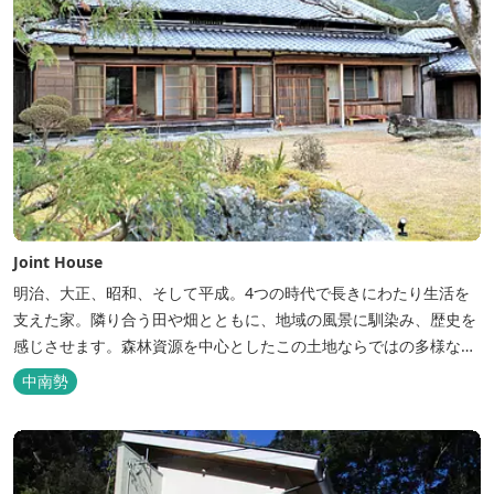
Joint House
明治、大正、昭和、そして平成。4つの時代で長きにわたり生活を
支えた家。隣り合う田や畑とともに、地域の風景に馴染み、歴史を
感じさせます。森林資源を中心としたこの土地ならではの多様な自
然環境の素晴らしさを伝える情報を発信し、そして多種多様な人材
中南勢
と共有することで地域産業・地域社会の発展を図るNPO法人Joint
Plusが運営する民泊です。 NPO法人Joint Plusは、大台町ならでは
の...