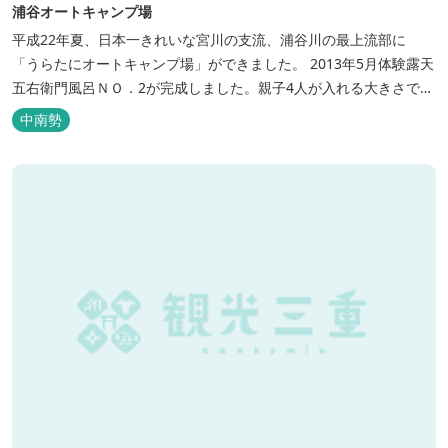
浦谷オートキャンプ場
平成22年夏、日本一きれいな宮川の支流、浦谷川の最上流部に
「うらたにオートキャンプ場」ができました。 2013年5月体験露天
五右衛門風呂ＮＯ．2が完成しました。親子4人が入れる大きさで
す。中には腰掛けもあり、ゆっくり、星やホタルを見る事ができま
中南勢
す。ひのきの香り漂う特製五右衛門風呂を自分で沸かし、入浴しま
せんか？ 同時にデッキ付ひのき小屋も完成しました。是非ご利用く
ださい。