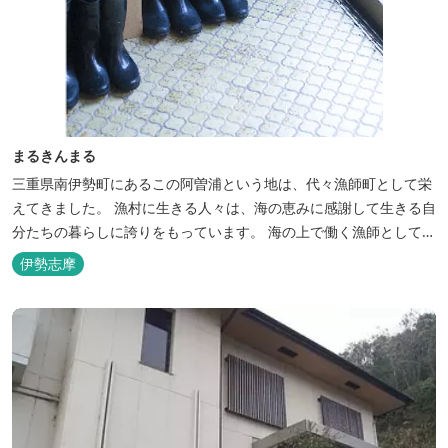
まるきんまる
三重県南伊勢町にあるこの阿曽浦という地は、代々漁師町として栄
えてきました。 漁村に生きる人々は、海の恵みに感謝して生きる自
分たちの暮らしに誇りをもっています。 海の上で働く漁師として、
自然とのかかわりを次世代につなぐ役割を果たすためにゲストハウ
伊勢志摩
スを始めました。 当ゲストハウスは一棟貸しです。 二階建ての一
軒家とウッドデッキ、 屋外リビングでゆったり過ごしていただけま
す。