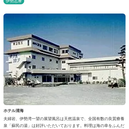
伊勢志摩
らではの「ひと手間」のおもてなし。 「居・食・充」を満たし、皆
様の伊勢路の旅に寄り添う宿となれるよう、心を月してお待ちし
て...
ホテル清海
夫婦岩、伊勢湾一望の展望風呂は天然温泉で、全国有数の良質療養
泉「蘇民の湯」は好評いただいております。料理は海の幸をふんだ