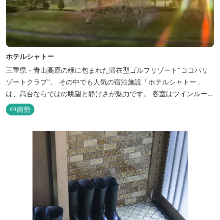
ホテルシャトー
三重県・青山高原の緑に包まれた滞在型ゴルフリゾート"ココパリ
ゾートクラブ"。 その中でも人気の宿泊施設「ホテルシャトー」
は、高台ならではの眺望と静けさが魅力です。 客室はツインルーム
から4〜6名で泊まれる和洋室まで幅広く、旅のスタイルに合わせて
中南勢
選べます。 天然温泉の大浴場・露天風呂、ロウリュ式サウナで体を
整えた後は、和食や焼肉など、気分で選べる夕食をゆったりと。 翌
朝は、レス...