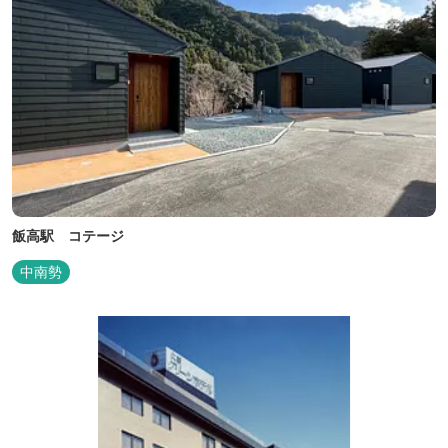
飯高駅 コテージ
中南勢