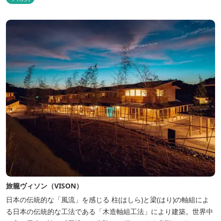
にお願いいたします。 《 チェックアウト 》 10：00まで 【御利用
料金】 一日一組様１棟貸し（定員５名） 一...
旅籠ヴィソン（VISON）
日本の伝統的な「風流」を感じる 柱(はしら)と梁(はり)の軸組によ
る日本の伝統的な工法である「木造軸組工法」により建築。世界中