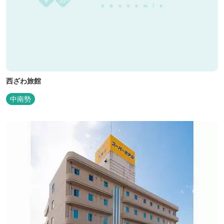
西ざわ旅館
中南勢