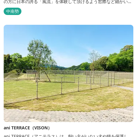
の方に日本の誇る「風流」を体験して頂けるよう窓際など細かいデ
ィテールにこだわりました。4棟から成る旅籠棟では各棟1階に入居
中南勢
するテナントプロデュースにより洗練された世界観を各客室でお楽
しみいただけ...
ani TERRACE（VISON）
ani TERRACE（アニテラス）は、飼い主がいない犬や猫を保護し、