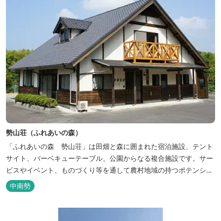
勢山荘（ふれあいの森）
「ふれあいの森 勢山荘」は田畑と森に囲まれた宿泊施設、テント
サイト、バーベキューテーブル、公園からなる複合施設です。サー
ビスやイベント、ものづくり等を通して農村地域の持つポテンシャ
ルを発信しています。 めだかやタガメなど水生生物が生息し、初夏
中南勢
にはホタルが飛び交う「メダカ池」や、約９０００本のあじさいが
植えられた「あじさいの小径」を散策し、遠い昔に過ごした懐かし
い田舎にタイムスリップしてみま...