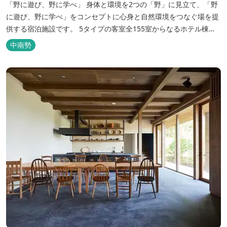
「野に遊び、野に学べ」 身体と環境を2つの「野」に見立て、「野
に遊び、野に学べ」をコンセプトに心身と自然環境をつなぐ場を提
供する宿泊施設です。 5タイプの客室全155室からなるホテル棟
と、プライベートな滞在が楽しめる一棟独立型のヴィラ6棟がござ
中南勢
います。