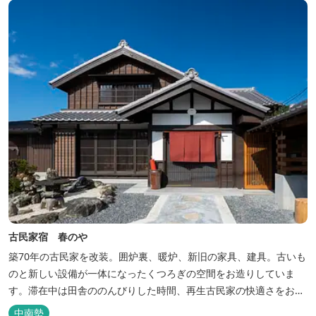
古民家宿 春のや
築70年の古民家を改装。囲炉裏、暖炉、新旧の家具、建具。古いも
のと新しい設備が一体になったくつろぎの空間をお造りしていま
す。滞在中は田舎ののんびりした時間、再生古民家の快適さをお楽
しみください。 【時間】 《 チェックイン 》 15：00～20：00の間
中南勢