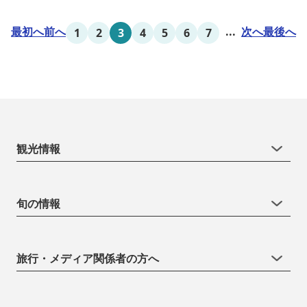
（6:30～9:30） ・アルコールも無料のウェルカムドリンクサービス
（18:00～20:00）
最初へ
前へ
...
次へ
最後へ
1
2
3
4
5
6
7
観光情報
旬の情報
旅行・メディア関係者の方へ