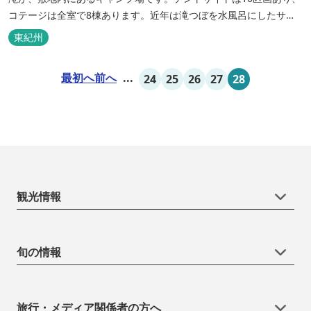
コテージは全室で8棟あります。近年は滝つぼを水風呂にしたサウ
ナが人気です。
東紀州
最初へ
前へ
...
24
25
26
27
28
観光情報
旬の情報
旅行・メディア関係者の方へ