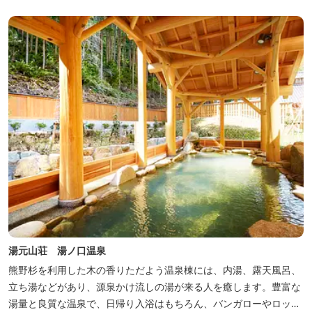
くに点在し、和歌山・奈良の遺産や名所からも近いことから観光ア
クセスには大変便利な立地と...
湯元山荘 湯ノ口温泉
熊野杉を利用した木の香りただよう温泉棟には、内湯、露天風呂、
立ち湯などがあり、源泉かけ流しの湯が来る人を癒します。豊富な
湯量と良質な温泉で、日帰り入浴はもちろん、バンガローやロッジ