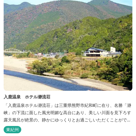
入鹿温泉 ホテル瀞流荘
「入鹿温泉ホテル瀞流荘」は三重県熊野市紀和町に在り、名勝「瀞
峡」の下流に面した風光明媚な高台にあり、美しい川面を見下ろす
露天風呂が絶景の、静かにゆっくりとお過ごしいただくことができ
る温泉宿泊施設です。 熊野古道をはじめ、日本一の棚田と称される
東紀州
丸山千枚田、赤木城跡、熊野本宮大社（熊野三山）、玉置神社が近