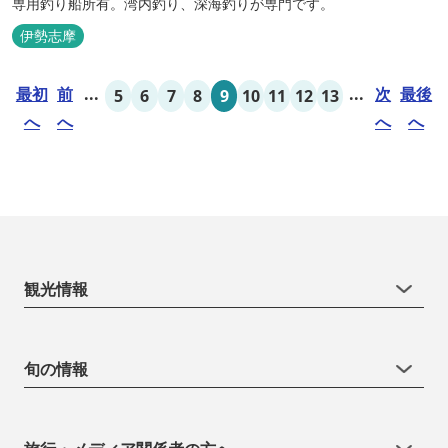
専用釣り船所有。湾内釣り、深海釣りが専門です。
伊勢志摩
最初
前
...
...
次
最後
5
6
7
8
9
10
11
12
13
へ
へ
へ
へ
観光情報
旬の情報