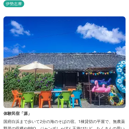
伊勢志摩
体験民宿「源」
国府白浜まで歩いて2分の海のそばの宿。1棟貸切の平屋で、無農薬
野菜の収穫やBBQ、ジャンボしゃぼん玉遊びなど、たくさんの思い