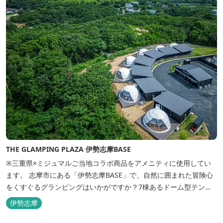
THE GLAMPING PLAZA 伊勢志摩BASE
※三重県×ミジュマルご当地コラボ商品をアメニティに使用してい
ます。 志摩市にある「伊勢志摩BASE」で、自然に囲まれた冒険心
をくすぐるグランピングはいかがですか？7棟あるドーム型テント
での宿泊やFREE BARのサービス、伊勢志摩の特産を使ったBBQ
伊勢志摩
が、楽しいひとときを演出します。温暖な伊勢志摩で、特別なリゾ
ートのひとときを。