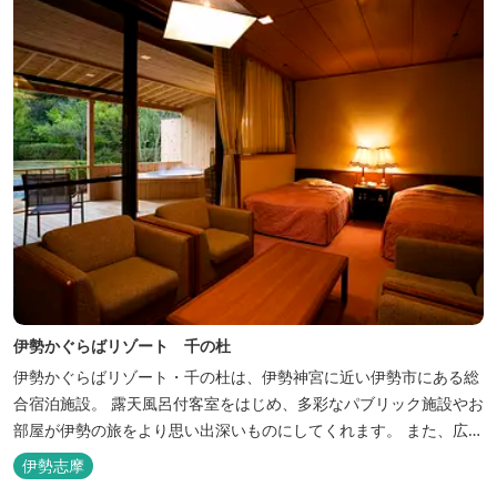
伊勢かぐらばリゾート 千の杜
伊勢かぐらばリゾート・千の杜は、伊勢神宮に近い伊勢市にある総
合宿泊施設。 露天風呂付客室をはじめ、多彩なパブリック施設やお
部屋が伊勢の旅をより思い出深いものにしてくれます。 また、広大
な敷地内にはテニスコート、野球場を始めとしたスポーツ施設や、
伊勢志摩
ウォータースライダーを有する流水プール、お子様が楽しめる児童