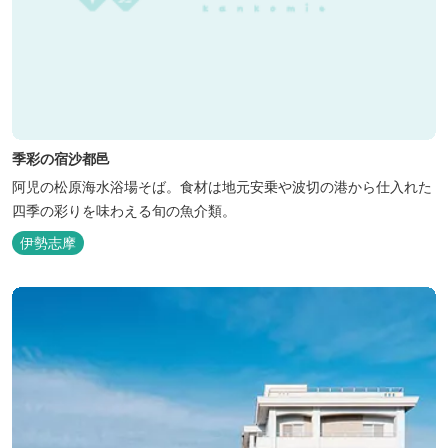
季彩の宿沙都邑
阿児の松原海水浴場そば。食材は地元安乗や波切の港から仕入れた
四季の彩りを味わえる旬の魚介類。
伊勢志摩