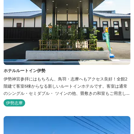
ホテルルートイン伊勢
伊勢神宮参拝にはもちろん、鳥羽・志摩へもアクセス良好！全館2
階建て客室6棟からなる新しいルートインホテルです。客室は通常
のシングル・セミダブル・ ツインの他、畳敷きの和室もご用意して
おります。 （和室はベッドが設置されています）靴を脱いでお部屋
伊勢志摩
でおくつろぎください。 また、朝食バイキング無料サービス（営業
時間6:30～900）、大浴場完備、全室インターネット回線完備（Wi-
Fi・LAN接...