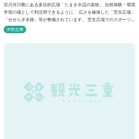
宮川河川敷にある多目的広場「たまき水辺の楽校」 自然体験・環境
学習の場として利活用できるように、 広さを確保した「芝生広場」
「せせらぎ水路」等が整備されています。 芝生広場でのスポーツや
バーベキューはもちろん、 車での乗り入れも可能なため、オートキ
伊勢志摩
ャンプなどもお楽しみいただけます！ 火災防止のため、バーベキュ
ー･焚火等をする際は、 直火にならないように焚火台･コンロ等を
使...