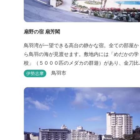
扇野の宿 扇芳閣
鳥羽湾が一望できる高台の静かな宿。全ての部屋か
ら鳥羽の海が見渡せます。敷地内には「めだかの学
校」（５０００匹のメダカの群遊）があり、金刀比
羅宮への散策道には梅や桜など四季折々の花が咲き
鳥羽市
伊勢志摩
誇り、ここ扇野ならではの懐かしい風景と感動に出
会うことが出来ます。 扇野温泉”初蕾の湯”では、水
琴窟の音に耳をすませてみてください。ユニバーサ
ルルーム、露天風呂付客室もあります。