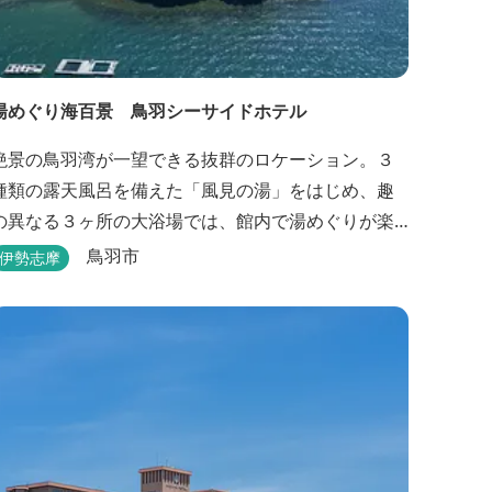
湯めぐり海百景 鳥羽シーサイドホテル
絶景の鳥羽湾が一望できる抜群のロケーション。３
種類の露天風呂を備えた「風見の湯」をはじめ、趣
の異なる３ヶ所の大浴場では、館内で湯めぐりが楽
しめます。また、露天風呂付客室や貸切家族風呂
鳥羽市
伊勢志摩
（有料）、足湯に湯上がり処などもございますの
で、湯浴みの一日をお過ごしいただけます。 お料
理についても、「詩季バイキング」はオープンキッ
チンで出来立て料理を舌だけではなく目や耳でも楽
しめます、また海の幸を...