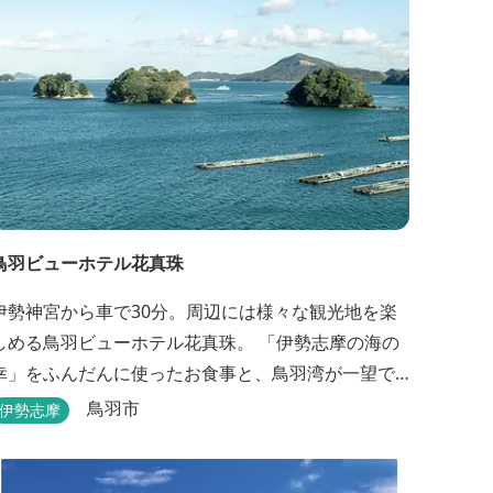
鳥羽ビューホテル花真珠
伊勢神宮から車で30分。周辺には様々な観光地を楽
しめる鳥羽ビューホテル花真珠。 「伊勢志摩の海の
幸」をふんだんに使ったお食事と、鳥羽湾が一望で
きる「美肌の湯」、2022年にリニューアルされた客
鳥羽市
伊勢志摩
室で、五感から体と心を癒やします。 【お部屋】 近
年リニューアルした過ごしやすいお部屋で、親子3世