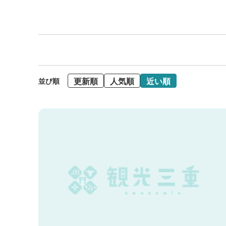
更新順
人気順
近い順
並び順