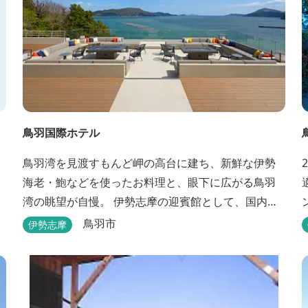
鳥羽国際ホテル
鳥羽湾を見渡すもんど岬の高台に建ち、新鮮な伊勢
海老・鮑などを使ったお料理と、眼下に広がる鳥羽
湾の眺望が自慢。 伊勢志摩の迎賓館として、国内外
の賓客を数多くお迎えしている伝統と格式のあるホ
鳥羽市
伊勢志摩
テルです。 【2024年3月25日リニューアル】 クラブ
ラウンジアクセス付の新客室「オーシャンビュース
イート・クラブ」が誕生！ エントランスやフロン
ト、ザ・ロビーラウンジ、パールオーシャンテラ...