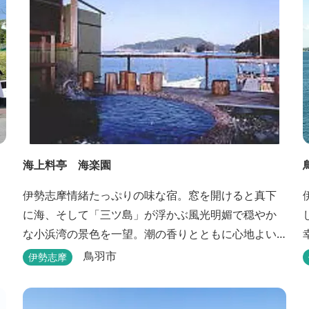
海上料亭 海楽園
伊勢志摩情緒たっぷりの味な宿。窓を開けると真下
に海、そして「三ツ島」が浮かぶ風光明媚で穏やか
な小浜湾の景色を一望。潮の香りとともに心地よい
波の音の中ゆったりお寛ぎ下さい。窓を開け浴衣姿
鳥羽市
伊勢志摩
でのんびり太公望！ 部屋から釣りができる「座敷釣
り」は当館ならではの名物。（貸しざお／エサ付要