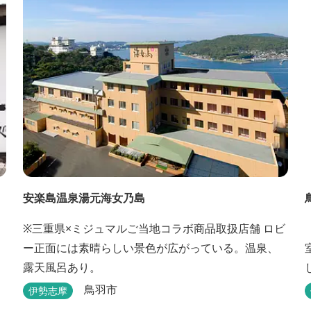
予約） 海水温泉露天風呂は貸切もできます。また、
季節により食べ放題プランもあるのでお問い合わせ
ください。
安楽島温泉湯元海女乃島
※三重県×ミジュマルご当地コラボ商品取扱店舗 ロビ
ー正面には素晴らしい景色が広がっている。温泉、
露天風呂あり。
鳥羽市
伊勢志摩