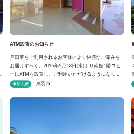
ATM設置のお知らせ
、
戸田家をご利用されるお客様により快適なご滞在を
お届けすべく、2016年5月18日(水)より南館1階ロビ
くせ
ーにATMを設置し、ご利用いただけるようになりま
美
す。 〇場所：南館1階ロビー For better
鳥羽市
伊勢志摩
convenience, ATM Machine which includes cash
dispenser will be available at Todaya Hotel’s 1...
る