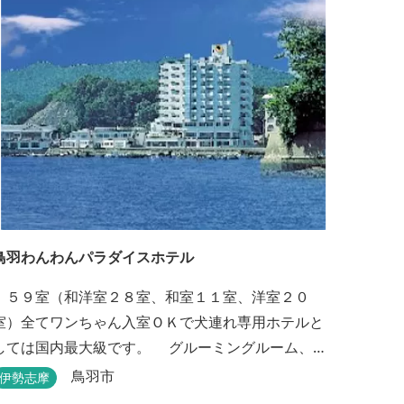
代で楽しめるお部屋になっております。 全室オーシ
ャンビューで雄大な鳥羽湾を一望でき、日頃の疲...
鳥羽わんわんパラダイスホテル
５９室（和洋室２８室、和室１１室、洋室２０
室）全てワンちゃん入室ＯＫで犬連れ専用ホテルと
しては国内最大級です。 グルーミングルーム、プ
ール、モーターボート等ワンちゃんと楽しむ施設も
鳥羽市
伊勢志摩
充実しています。