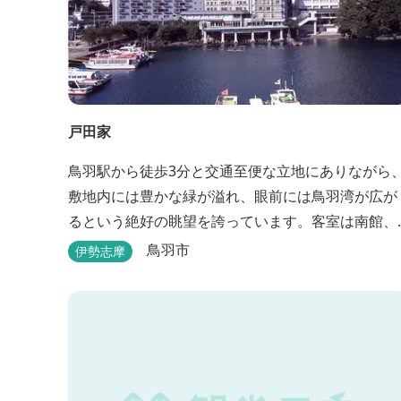
戸田家
鳥羽駅から徒歩3分と交通至便な立地にありながら
敷地内には豊かな緑が溢れ、眼前には鳥羽湾が広が
るという絶好の眺望を誇っています。客室は南館、
嬉春亭を会わせて169室あり、各部屋からの景観の
鳥羽市
伊勢志摩
しさも格別。伊勢湾で揚がった海の幸を使った会席
料理も自慢です。 旅の疲れを癒すには、男女あわ
せて13湯と足湯2湯の湯巡りは最高です。野趣溢れ
野天風呂、ゆったりとつくろげる大浴場、家族で楽
しめる貸...