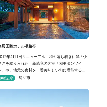
鳥羽国際ホテル潮路亭
2012年4月1日リニューアル。和の落ち着きに洋の快
適さを取り入れた、新感覚の客室「和モダンツイ
ン」や、地元の食材を一番美味しい旬に堪能する
「プライベートダイニング」、更にはミキモト コス
鳥羽市
伊勢志摩
メティックスとの提携により実現した、日本初の
「パールオーロラ風呂」が誕生。