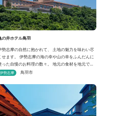
亀の井ホテル鳥羽
伊勢志摩の自然に抱かれて、 土地の魅力を味わい尽
ます。 伊勢志摩の海の幸や山の幸をふんだんに
使った自慢のお料理の数々。 地元の食材を地元で味
わうのは、 旅の醍醐味のひとつです。 鳥羽湾の潮風
鳥羽市
伊勢志摩
を感じる露天風呂や 広々としたテラス付きのお部
屋。 行き交うフェリーをのんびり眺めて、 日常をち
ょっと忘れるひと時をお過ごしください。