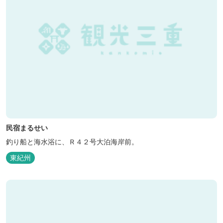
民宿まるせい
釣り船と海水浴に、Ｒ４２号大泊海岸前。
東紀州