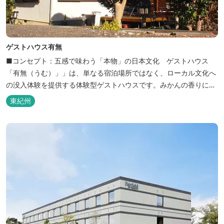
ゲストハウス有無
■コンセプト：五感で味わう「本物」の日本文化 ゲストハウス
「有無（うむ）」」は、単なる宿泊場所ではなく、ローカル文化へ
の没入体験を提供する体験型ゲストハウスです。みかんの香りに包
まれ、歴史ある世界遺産を巡り、日本の原風景に触れる。「本物」
東紀州
の日本文化を巡る冒険がここから始まります。 「年中みかんのとれ
るまち」にある当館は、ご宿泊のお客様にその時期に採れた旬の
「ウエルカムみかん」や無農薬野菜の...