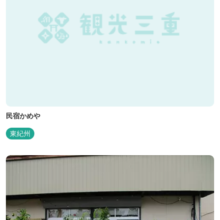
民宿かめや
東紀州