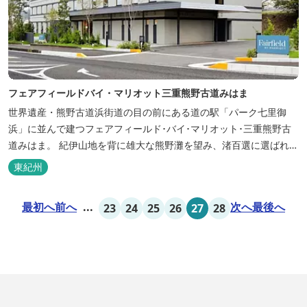
フェアフィールドバイ・マリオット三重熊野古道みはま
世界遺産・熊野古道浜街道の目の前にある道の駅「パーク七里御
浜」に並んで建つフェアフィールド･バイ･マリオット･三重熊野古
道みはま。 紀伊山地を背に雄大な熊野灘を望み、渚百選に選ばれた
七里御浜海岸などの美しい自然が広がります。一年を通して暖かで
東紀州
過ごしやすく、季節を通じて穫れる数々の品種のみかんをはじめ、
豊富な畑の幸や海の幸を堪能していただけます。 風光明媚な御浜を
最初へ
前へ
...
次へ
最後へ
23
24
25
26
27
28
巡る旅の拠点として、当...