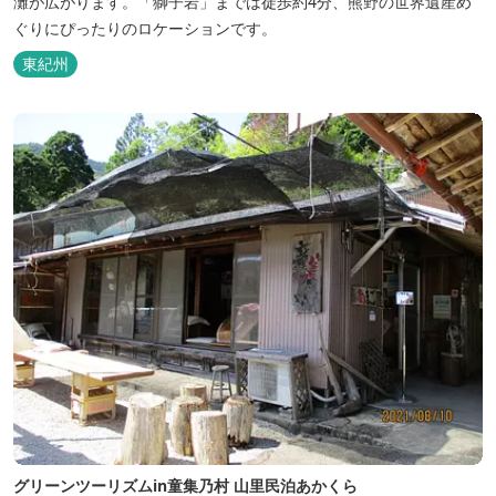
灘が広がります。「獅子岩」までは徒歩約4分、熊野の世界遺産め
ぐりにぴったりのロケーションです。
東紀州
グリーンツーリズムin童集乃村 山里民泊あかくら