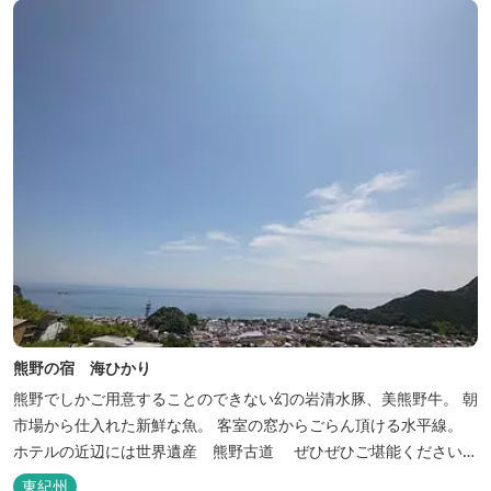
熊野の宿 海ひかり
熊野でしかご用意することのできない幻の岩清水豚、美熊野牛。 朝
市場から仕入れた新鮮な魚。 客室の窓からごらん頂ける水平線。
ホテルの近辺には世界遺産 熊野古道 ぜひぜひご堪能くださいま
せ。
東紀州