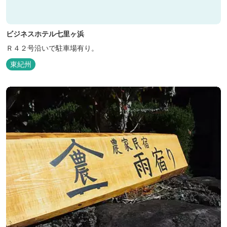
ビジネスホテル七里ヶ浜
Ｒ４２号沿いで駐車場有り。
東紀州