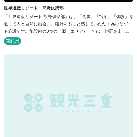
世界遺産リゾート 熊野倶楽部
「世界遺産リゾート 熊野倶楽部」は、「食事」「宿泊」「体験」を
通じて人と自然に出会い、熊野をもっと感じていただく為のリゾー
ト施設です。施設内の3つの「郷（エリア）」では、熊野を楽しむ
為の多彩なイベンを開催。施設内のいたるところに、熊野灘の青い
東紀州
海や雄大な夕日の大パノラマ等、大自然を感じていただけるよう設
計しています。 当館は全室スイート、美食オールインクルーシブを
コンセプトとしております...