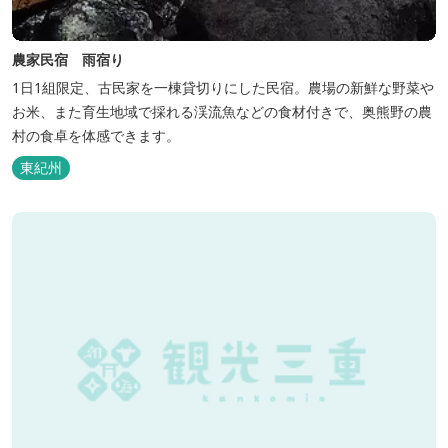
農家民宿 雨宿り
1日1組限定、古民家を一棟貸切りにした民宿。農場の新鮮な野菜や
お米、また育生地域で採れる渓流魚などの食材付きで、奥熊野の農
村の食卓を体感できます。
東紀州