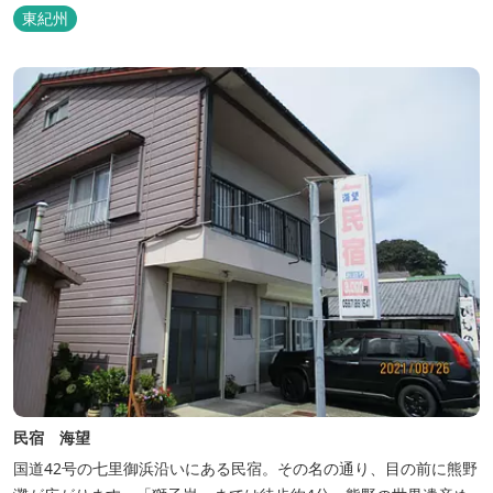
東紀州
民宿 海望
国道42号の七里御浜沿いにある民宿。その名の通り、目の前に熊野