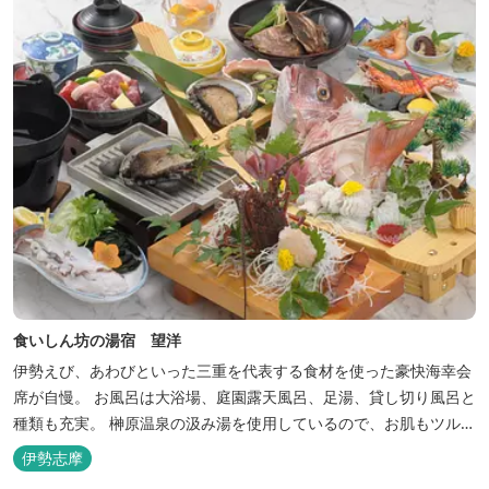
食いしん坊の湯宿 望洋
伊勢えび、あわびといった三重を代表する食材を使った豪快海幸会
席が自慢。 お風呂は大浴場、庭園露天風呂、足湯、貸し切り風呂と
種類も充実。 榊原温泉の汲み湯を使用しているので、お肌もツルツ
ルに。
伊勢志摩