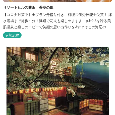
リゾートヒルズ豊浜 蒼空の風
【コロナ対策中】全プラン舟盛り付き、料理長優秀技能士受賞！ 海
水浴場まで徒歩１分！浜辺で花火も楽しめますよ！p.h9.3を誇る美
肌温泉と癒しのロビーで笑顔の思い出作りを♪すぐそこの海辺の高
台に建つ温泉宿
伊勢志摩