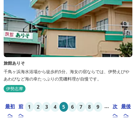
旅館ありそ
千鳥ヶ浜海水浴場から徒歩約5分。海女の宿ならでは、伊勢えびや
あわびなど海の幸たっぷりの荒磯料理が自慢です。
伊勢志摩
最初
前
...
次
最後
1
2
3
4
5
6
7
8
9
へ
へ
へ
へ