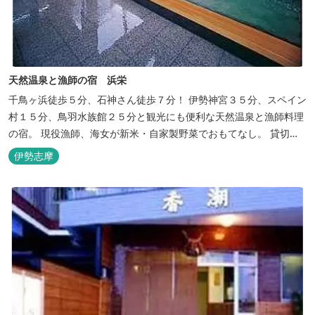
天然温泉と漁師の宿 浜栄
千鳥ヶ浜徒歩５分、石神さん徒歩７分！ 伊勢神宮３５分、スペイン
村１５分、鳥羽水族館２５分と観光にも便利な天然温泉と漁師料理
の宿。 現役漁師、海女が新米・自家製野菜でおもてなし。 貸切露
天風呂は４０分無料。
伊勢志摩