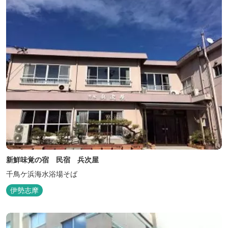
新鮮味覚の宿 民宿 兵次屋
千鳥ケ浜海水浴場そば
伊勢志摩