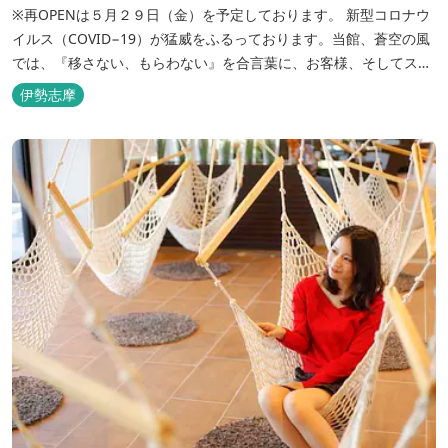
※再OPENは５月２９日（金）を予定しております。 新型コロナウ
イルス（COVID−19）が猛威をふるっております。当館、蒼空の風
では、『移さない、もらわない』を合言葉に、お客様、そしてスタ
ッフの感染リスクを最小限に抑えるために、館内設備、オペレーシ
伊勢志摩
ョンを見直し、徹底した管理を行います。 ※「３密・感染対策の見
える化」のため長文になっております。 《３密回避基本対策》
【密閉...