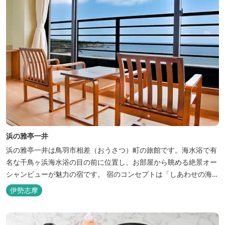
浜の雅亭一井
浜の雅亭一井は鳥羽市相差（おうさつ）町の旅館です。海水浴で有
名な千鳥ヶ浜海水浴の目の前に位置し、お部屋から眺める絶景オー
シャンビューが魅力の宿です。 宿のコンセプトは「しあわせの海
へ、ようきたなあ」。鳥羽市の南端「相差(おうさつ)」は太平洋に
伊勢志摩
面したみなと町。相差の海は、おいしい海産物、海女さん、美しい
千鳥ヶ浜、海に浮く富士山、水平線に昇る朝陽といった自然に恵ま
れた「しあわせの海」です。...