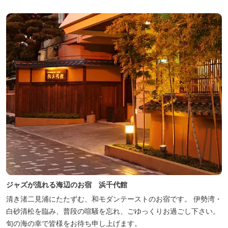
ジャズが流れる海辺のお宿 浜千代館
清き渚二見浦にたたずむ、和モダンテーストのお宿です。 伊勢湾・
白砂清松を臨み、普段の喧騒を忘れ、ごゆっくりお過ごし下さい。
旬の海の幸で皆様をお待ち申し上げます。