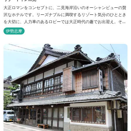
大正ロマンをコンセプトに、二見海岸沿いのオーシャンビューの贅
沢なホテルです。リーズナブルに満喫するリゾート気分のひととき
を大切に、人力車のあるロビーでは大正時代の趣でお出迎え。そし
て、抜群の眺めが自慢の露天風呂｢七福の湯｣は、趣向を凝らした七
伊勢志摩
つのお風呂のうち、五つをご宿泊者様無料の貸切風呂としてご利用
が可能です。