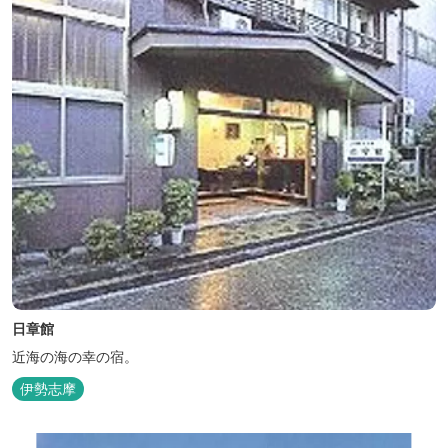
日章館
近海の海の幸の宿。
伊勢志摩