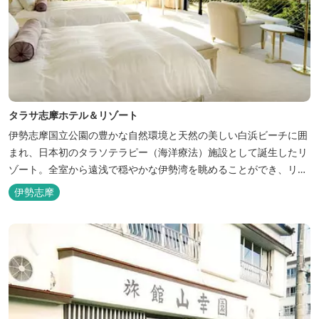
タラサ志摩ホテル＆リゾート
伊勢志摩国立公園の豊かな自然環境と天然の美しい白浜ビーチに囲
まれ、日本初のタラソテラピー（海洋療法）施設として誕生したリ
ゾート。全室から遠浅で穏やかな伊勢湾を眺めることができ、リラ
ックスした滞在をお楽しみいただけます。滞在中は、目の前の海か
伊勢志摩
らきれいな海水を引き込み、24時間以内に新鮮な状態で使用するタ
ラソテラピーや、季節の海の幸を楽しめるフレンチと日本料理が堪
能できます。