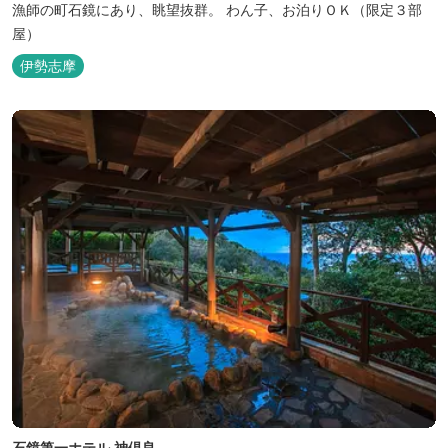
漁師の町石鏡にあり、眺望抜群。 わん子、お泊りＯＫ（限定３部
屋）
伊勢志摩
石鏡第一ホテル 神倶良