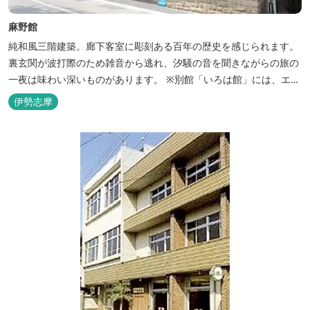
麻野館
純和風三階建築。廊下客室に彫刻ある百年の歴史を感じられます。
裏玄関が波打際のため雑音から逃れ、汐騒の音を聞きながらの旅の
一夜は味わい深いものがあります。 ※別館「いろは館」には、エイ
リアンやプレデターのリアルな模型があり、初めて見た方はビック
伊勢志摩
リしますよ。