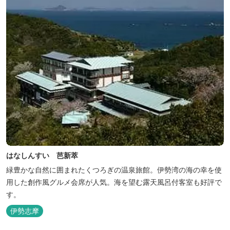
はなしんすい 芭新萃
緑豊かな自然に囲まれたくつろぎの温泉旅館。伊勢湾の海の幸を使
用した創作風グルメ会席が人気。海を望む露天風呂付客室も好評で
す。
伊勢志摩