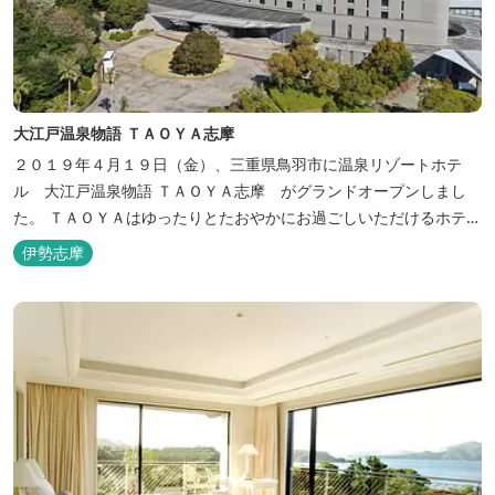
大江戸温泉物語 ＴＡＯＹＡ志摩
２０１９年４月１９日（金）、三重県鳥羽市に温泉リゾートホテ
ル 大江戸温泉物語 ＴＡＯＹＡ志摩 がグランドオープンしまし
た。 ＴＡＯＹＡはゆったりとたおやかにお過ごしいただけるホテル
を目指し、カキの産地の鳥羽市浦村町にオープンしました。 目の前
伊勢志摩
は太平洋に注ぐ伊勢湾の海の風景が広がり、後背は山に囲まれ、自
然豊かな環境で、正にゆったりとたおやかに時が流れています。
「インフィニティ風呂」と呼...