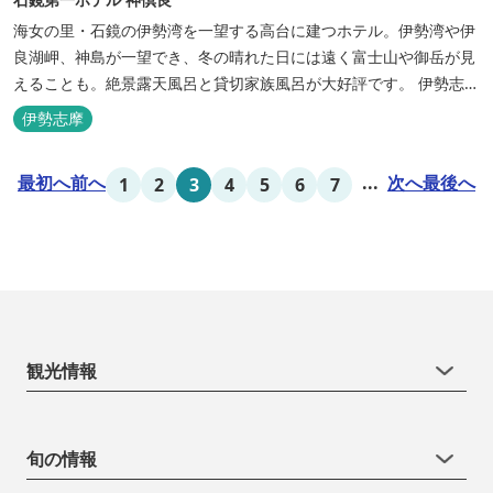
海女の里・石鏡の伊勢湾を一望する高台に建つホテル。伊勢湾や伊
良湖岬、神島が一望でき、冬の晴れた日には遠く富士山や御岳が見
えることも。絶景露天風呂と貸切家族風呂が大好評です。 伊勢志摩
の新鮮な海の幸をふんだんに使った味覚自慢の人情味あふれる温泉
伊勢志摩
宿です。
最初へ
前へ
...
次へ
最後へ
1
2
3
4
5
6
7
観光情報
旬の情報