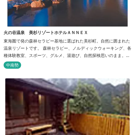
火の谷温泉 美杉リゾートホテルＡＮＮＥＸ
東海圏で発の森林セラピー基地に選ばれた美杉町。自然に囲まれた
温泉リゾートです。 森林セラピー、ノルディックウォーキング、各
種体験教室、スポーツ、グルメ、湯遊び、自然探検思いのまま。思
いきり遊んだ後は温泉でゆったり、のんびり。お料理は和洋バイキ
中南勢
ングに豪華会席料理。バイキングでは、毎日餅つき、夏は流しそう
めん等のイベントも開催しています。 ５つの貸切風呂に、展望風呂
付き客室、露天風呂・ジ...