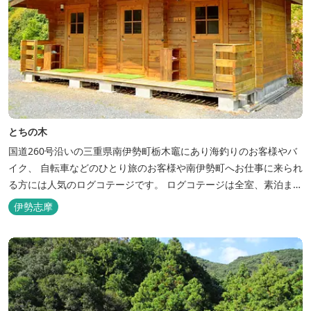
とちの木
国道260号沿いの三重県南伊勢町栃木竈にあり海釣りのお客様やバ
イク、 自転車などのひとり旅のお客様や南伊勢町へお仕事に来られ
る方には人気のログコテージです。 ログコテージは全室、素泊まり
となっており、おひとり様限定のお部屋、お二人様限定のお部屋、
伊勢志摩
3名様から5名様限定のお部屋とあります。 お風呂やトイレは別棟
に完備。 国道260号向いには喫茶食事とちの木では、お食事もでき
人気のトンテ...