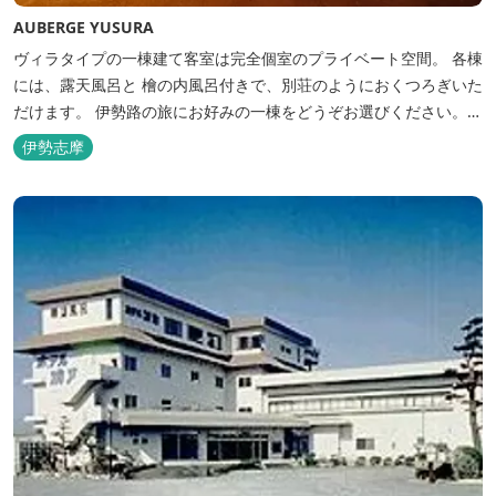
AUBERGE YUSURA
ヴィラタイプの一棟建て客室は完全個室のプライベート空間。 各棟
には、露天風呂と 檜の内風呂付きで、別荘のようにおくつろぎいた
だけます。 伊勢路の旅にお好みの一棟をどうぞお選びください。
「AUBERGE YUSURA」が大切にしていること それは、小さな宿な
伊勢志摩
らではの「ひと手間」のおもてなし。 「居・食・充」を満たし、皆
様の伊勢路の旅に寄り添う宿となれるよう、心を月してお待ちし
て...