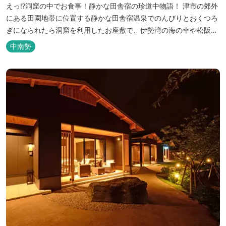
えっ!?洞窟の中でお食事！静かな田舎宿の珍道中物語！ 津市の郊外
にある田園地帯に位置する静かな田舎宿温泉でのんびりとおくつろ
ぎになられたら洞窟を利用したお座敷で、伊勢湾の海の幸や松阪肉
を山海賊焼きをお召し上がりいただけます。年中20度前後の天然空
中南勢
調、お客様を不思議な空間にご案内！ ご宴会には、大広間で和食会
席、日帰り入浴＆お食事ＯＫ。 温泉は、津に来て津の湯をお楽しみ
いただけます。「白...