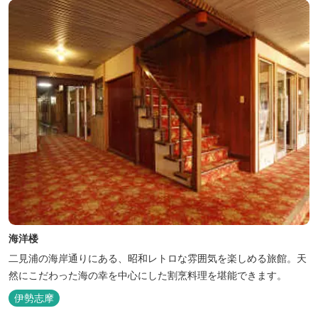
海洋楼
二見浦の海岸通りにある、昭和レトロな雰囲気を楽しめる旅館。天
然にこだわった海の幸を中心にした割烹料理を堪能できます。
伊勢志摩