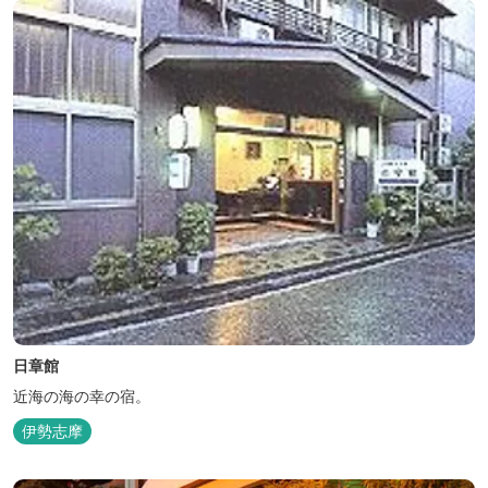
日章館
近海の海の幸の宿。
伊勢志摩