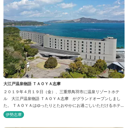
大江戸温泉物語 ＴＡＯＹＡ志摩
２０１９年４月１９日（金）、三重県鳥羽市に温泉リゾートホテ
ル 大江戸温泉物語 ＴＡＯＹＡ志摩 がグランドオープンしまし
た。 ＴＡＯＹＡはゆったりとたおやかにお過ごしいただけるホテル
を目指し、カキの産地の鳥羽市浦村町にオープンしました。 目の前
伊勢志摩
は太平洋に注ぐ伊勢湾の海の風景が広がり、後背は山に囲まれ、自
然豊かな環境で、正にゆったりとたおやかに時が流れています。