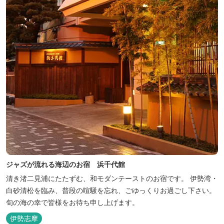
ジャズが流れる海辺のお宿 浜千代館
清き渚二見浦にたたずむ、和モダンテーストのお宿です。 伊勢湾・
白砂清松を臨み、普段の喧騒を忘れ、ごゆっくりお過ごし下さい。
旬の海の幸で皆様をお待ち申し上げます。
伊勢志摩