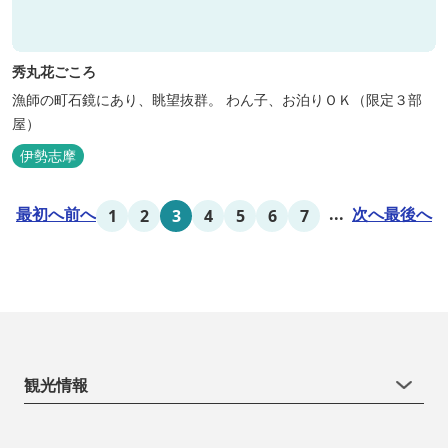
秀丸花ごころ
漁師の町石鏡にあり、眺望抜群。 わん子、お泊りＯＫ（限定３部
屋）
伊勢志摩
最初へ
前へ
...
次へ
最後へ
1
2
3
4
5
6
7
観光情報