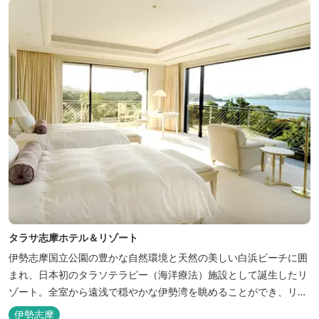
「インフィニティ風呂」と呼...
タラサ志摩ホテル＆リゾート
伊勢志摩国立公園の豊かな自然環境と天然の美しい白浜ビーチに囲
まれ、日本初のタラソテラピー（海洋療法）施設として誕生したリ
ゾート。全室から遠浅で穏やかな伊勢湾を眺めることができ、リラ
ックスした滞在をお楽しみいただけます。滞在中は、目の前の海か
伊勢志摩