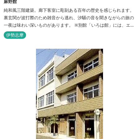
麻野館
純和風三階建築。廊下客室に彫刻ある百年の歴史を感じられます。
裏玄関が波打際のため雑音から逃れ、汐騒の音を聞きながらの旅の
一夜は味わい深いものがあります。 ※別館「いろは館」には、エイ
リアンやプレデターのリアルな模型があり、初めて見た方はビック
伊勢志摩
リしますよ。