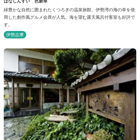
はなしんすい 芭新萃
緑豊かな自然に囲まれたくつろぎの温泉旅館。伊勢湾の海の幸を使
用した創作風グルメ会席が人気。海を望む露天風呂付客室も好評で
す。
伊勢志摩