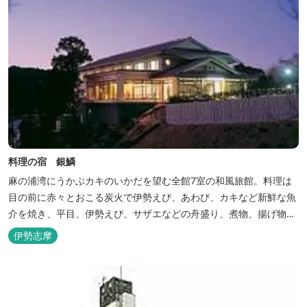
料理の宿 銀鱗
麻の浦湾にうかぶカキのいかだを望む全館7室の和風旅館。料理は
目の前に赤々とおこる炭火で伊勢えび、あわび、カキなど新鮮な魚
介を焼き、平目、伊勢えび、サザエなどの舟盛り、煮物、揚げ物な
どの懐石料理。
伊勢志摩