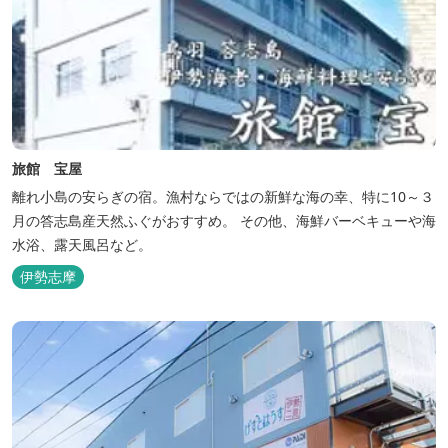
旅館 宝屋
離れ小島の安らぎの宿。漁村ならではの新鮮な海の幸、特に10～３
月の答志島産天然ふぐがおすすめ。 その他、海鮮バーベキューや海
水浴、露天風呂など。
伊勢志摩