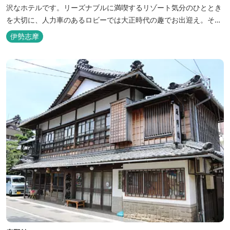
沢なホテルです。リーズナブルに満喫するリゾート気分のひととき
を大切に、人力車のあるロビーでは大正時代の趣でお出迎え。そし
て、抜群の眺めが自慢の露天風呂｢七福の湯｣は、趣向を凝らした七
伊勢志摩
つのお風呂のうち、五つをご宿泊者様無料の貸切風呂としてご利用
が可能です。