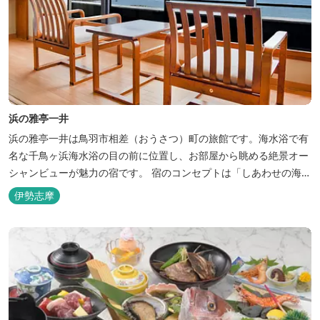
浜の雅亭一井
浜の雅亭一井は鳥羽市相差（おうさつ）町の旅館です。海水浴で有
名な千鳥ヶ浜海水浴の目の前に位置し、お部屋から眺める絶景オー
シャンビューが魅力の宿です。 宿のコンセプトは「しあわせの海
へ、ようきたなあ」。鳥羽市の南端「相差(おうさつ)」は太平洋に
伊勢志摩
面したみなと町。相差の海は、おいしい海産物、海女さん、美しい
千鳥ヶ浜、海に浮く富士山、水平線に昇る朝陽といった自然に恵ま
れた「しあわせの海」です。...