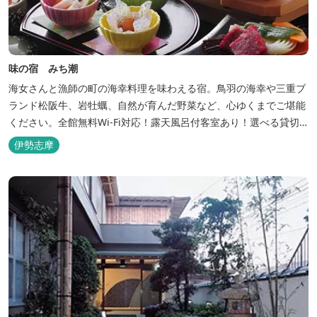
味の宿 みち潮
海女さんと漁師の町の海幸料理を味わえる宿。鳥羽の海幸や三重ブ
ランド松阪牛、岩牡蠣、自然が育んだ野菜など、心ゆくまでご堪能
ください。全館無料Wi-Fi対応！露天風呂付客室あり！選べる貸切
風呂も人気♪相差町内にはパワースポット石神さん（神明神社）あ
伊勢志摩
り！伊勢神宮・おかげ横丁まで最短40分！鳥羽十景にも選ばれた千
鳥ヶ浜は当館の目の前！宿を一歩出れば、満天の星空！周りに何も
ない場所だからこそ、星空がき...