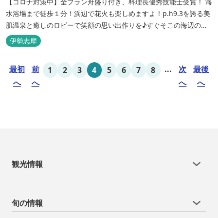
【コロナ対策中】全プラン舟盛り付き、料理長優秀技能士受賞！ 海
水浴場まで徒歩１分！浜辺で花火も楽しめますよ！p.h9.3を誇る美
肌温泉と癒しのロビーで笑顔の思い出作りを♪すぐそこの海辺の高
台に建つ温泉宿
伊勢志摩
最初
前
...
次
最後
1
2
3
4
5
6
7
8
へ
へ
へ
へ
観光情報
旬の情報