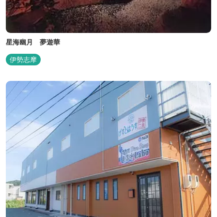
星海幽月 夢遊華
伊勢志摩