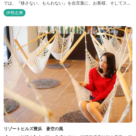
では、『移さない、もらわない』を合言葉に、お客様、そしてスタ
ッフの感染リスクを最小限に抑えるために、館内設備、オペレーシ
伊勢志摩
ョンを見直し、徹底した管理を行います。 ※「３密・感染対策の見
える化」のため長文になっております。 《３密回避基本対策》
【密閉...
リゾートヒルズ豊浜 蒼空の風