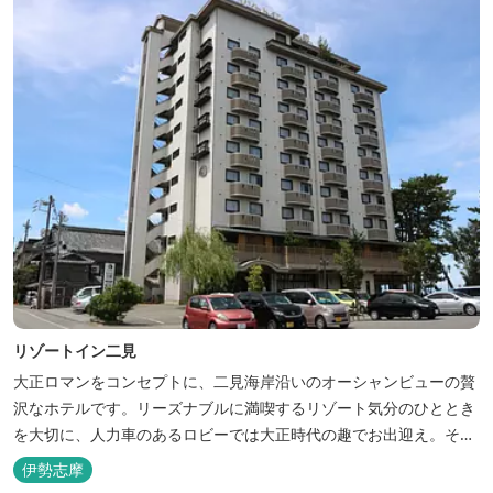
リゾートイン二見
大正ロマンをコンセプトに、二見海岸沿いのオーシャンビューの贅
沢なホテルです。リーズナブルに満喫するリゾート気分のひととき
を大切に、人力車のあるロビーでは大正時代の趣でお出迎え。そし
て、抜群の眺めが自慢の露天風呂｢七福の湯｣は、趣向を凝らした七
伊勢志摩
つのお風呂のうち、五つをご宿泊者様無料の貸切風呂としてご利用