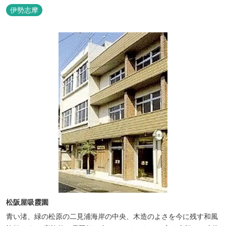
リアンやプレデターのリアルな模型があり、初めて見た方はビック
伊勢志摩
リしますよ。
松阪屋吸霞園
青い渚、緑の松原の二見浦海岸の中央、木造のよさを今に残す和風