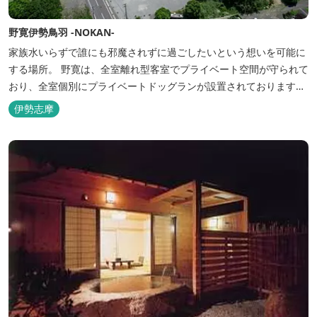
野寛伊勢鳥羽 -NOKAN-
家族水いらずで誰にも邪魔されずに過ごしたいという想いを可能に
する場所。 野寛は、全室離れ型客室でプライベート空間が守られて
おり、全室個別にプライベートドッグランが設置されております。
室内面積66㎡～115㎡、プライベートドッグラン面積140㎡～330㎡
伊勢志摩
を設置した広い作りで、 和モダンをコンセプトとした洗練されたデ
ザインのお部屋となります。 お部屋から望むプライベートドッグ
ラ...