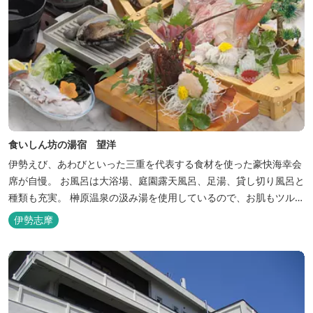
食いしん坊の湯宿 望洋
伊勢えび、あわびといった三重を代表する食材を使った豪快海幸会
席が自慢。 お風呂は大浴場、庭園露天風呂、足湯、貸し切り風呂と
種類も充実。 榊原温泉の汲み湯を使用しているので、お肌もツルツ
ルに。
伊勢志摩