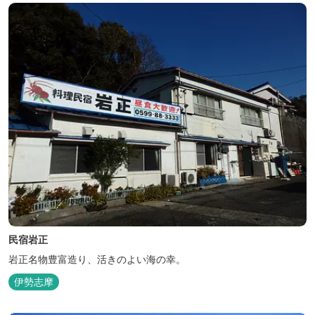
民宿岩正
岩正名物豊富造り、活きのよい海の幸。
伊勢志摩