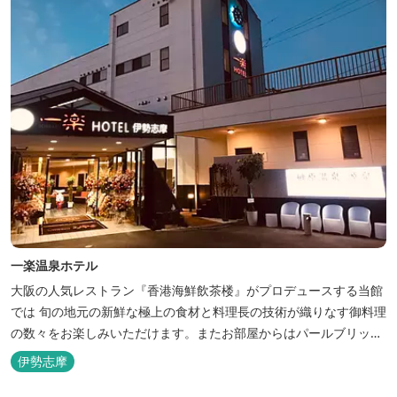
一楽温泉ホテル
大阪の人気レストラン『香港海鮮飲茶楼』がプロデュースする当館
では 旬の地元の新鮮な極上の食材と料理長の技術が織りなす御料理
の数々をお楽しみいただけます。またお部屋からはパールブリッジ
や真珠筏など、美しい景色が一望できます。「美肌の湯」として有
伊勢志摩
名な榊原温泉の運び湯を使用した大浴場も完備。