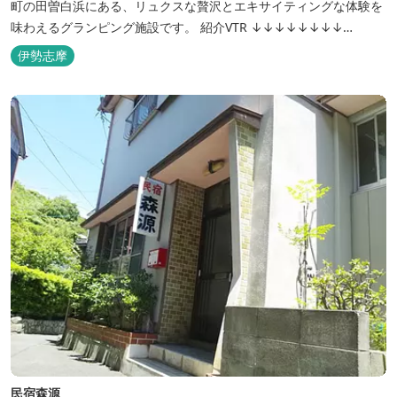
町の田曽白浜にある、リュクスな贅沢とエキサイティングな体験を
味わえるグランピング施設です。 紹介VTR ↓↓↓↓↓↓↓↓
https://www.youtube.com/watch?v=jpF0wPRjqSw
伊勢志摩
民宿森源