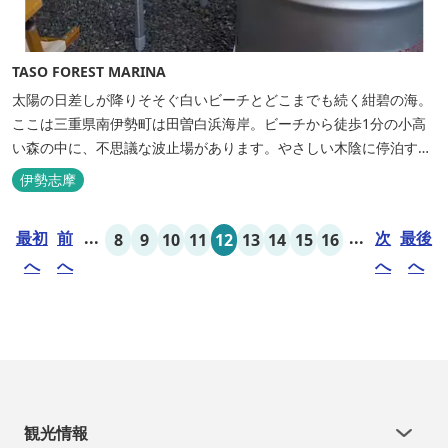
TASO FOREST MARINA
太陽の日差しが降りそそぐ白いビーチとどこまでも続く紺碧の海。
ここは三重県南伊勢町は田曽白浜海岸。ビーチから徒歩1分の小高
い森の中に、不思議な波止場があります。やさしい木陰に停泊する
のは3艇のヨット。日本初の森のマリーナです。 航海の気分高まる
伊勢志摩
インテリアは見た目からは想像できないほど広く、くつろぎの空
間。夏場でもエアコン完備で快適にお過ごしいただけます。甲板の
最初
前
...
...
次
最後
8
9
10
11
12
13
14
15
16
上に寝転んで夜空を見上げれば...
へ
へ
へ
へ
観光情報