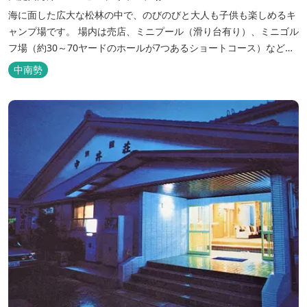
海に面した広大な松林の中で、のびのびと大人も子供も楽しめるキ
ャンプ場です。 場内は売店、ミニプール（滑り台有り）、ミニゴル
フ場（約30～70ヤードのホールが7つあるショートコース）なども
あります。 目の前の海では、海水浴など安心して楽しめます。周辺
中南勢
観光地には、伊勢志摩国立公園の玄関口にあたります。