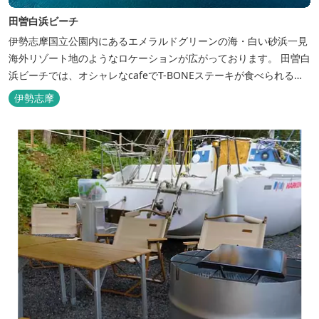
田曽白浜ビーチ
伊勢志摩国立公園内にあるエメラルドグリーンの海・白い砂浜一見
海外リゾート地のようなロケーションが広がっております。 田曽白
浜ビーチでは、オシャレなcafeでT-BONEステーキが食べられる。
又、海を見ながら黄昏るのもよし、アクティブにマリンアクティビ
伊勢志摩
ティ・スカイダイビング・ヘリコプタークルージングを体験するこ
ともできます。 是非、田曽白浜にございます施設紹介のVTRをご参
照く...