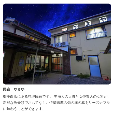
民宿 やまや
御座白浜にある料理民宿です。 男海人の大将と女仲買人の女将が、
新鮮な魚介類でおもてなし。伊勢志摩の旬の海の幸をリーズナブル
に味わうことができます。