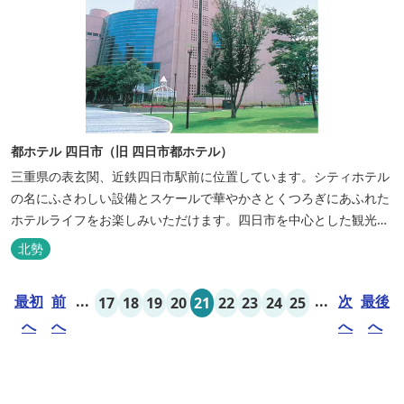
都ホテル 四日市（旧 四日市都ホテル）
三重県の表玄関、近鉄四日市駅前に位置しています。シティホテル
の名にふさわしい設備とスケールで華やかさとくつろぎにあふれた
ホテルライフをお楽しみいただけます。四日市を中心とした観光、
ビジネス、会議やゴルフ場などへの基点として便利にご利用いただ
北勢
けます。
最初
前
...
...
次
最後
17
18
19
20
21
22
23
24
25
へ
へ
へ
へ