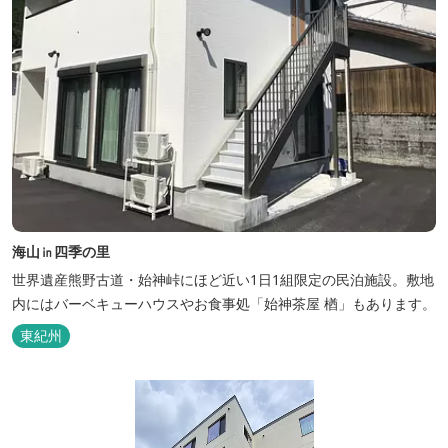
海山㏌四季の里
世界遺産熊野古道・始神峠にほど近い1日1組限定の民泊施設。敷地
内にはバーベキューハウスやお食事処「始神茶屋 楢」もあります。
東紀州