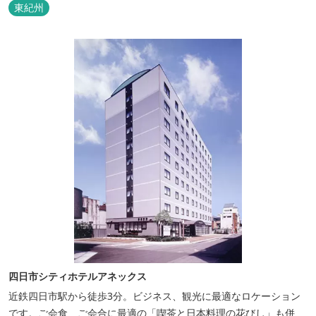
楽】。 中国古典『荘子』の一節「窮亦楽、通亦楽」から名づけまし
東紀州
た。 いつでも気軽にご利用ください。
四日市シティホテルアネックス
近鉄四日市駅から徒歩3分。ビジネス、観光に最適なロケーション
です。ご会食、ご会合に最適の「喫茶と日本料理の花びし」も併