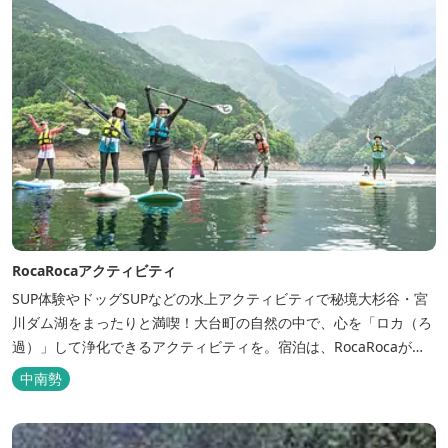
RocaRocaアクティビティ
SUP体験やドッグSUPなどの水上アクティビティで秘境大杉谷・宮
川ダム湖をまったりと満喫！大台町の自然の中で、心を「ロカ（ろ
過）」して浄化できるアクティビティを。宿泊は、RocaRocaが運
営する「キャンプスタイルの宿やまがら」へ！
中南勢