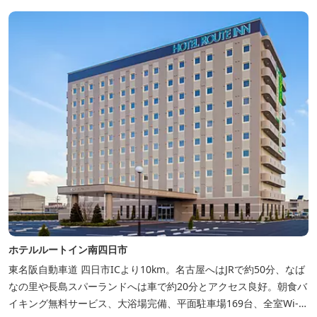
ホテルルートイン南四日市
東名阪自動車道 四日市ICより10km。名古屋へはJRで約50分、なば
なの里や長島スパーランドへは車で約20分とアクセス良好。朝食バ
イキング無料サービス、大浴場完備、平面駐車場169台、全室Wi-Fi