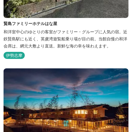
賢島ファミリーホテルはな屋
和洋室中心のゆとりの客室がファミリー・グループに人気の宿。近
鉄賢島駅にも近く、英虞湾遊覧船乗り場が目の前。当館自慢の和洋
会席は、網元大敷より直送。新鮮な海の幸を味わえます。
伊勢志摩