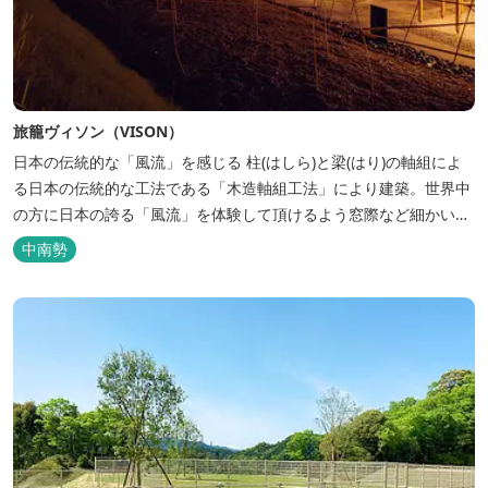
旅籠ヴィソン（VISON）
日本の伝統的な「風流」を感じる 柱(はしら)と梁(はり)の軸組によ
る日本の伝統的な工法である「木造軸組工法」により建築。世界中
の方に日本の誇る「風流」を体験して頂けるよう窓際など細かいデ
ィテールにこだわりました。4棟から成る旅籠棟では各棟1階に入居
中南勢
するテナントプロデュースにより洗練された世界観を各客室でお楽
しみいただけ...