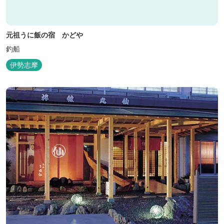
元祖うに飯の宿 かどや
釣船
伊勢志摩