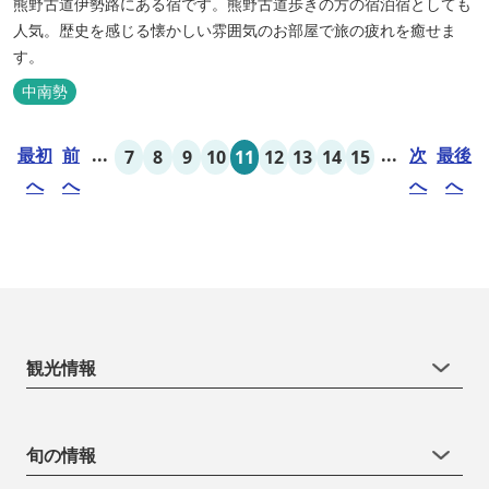
熊野古道伊勢路にある宿です。熊野古道歩きの方の宿泊宿としても
人気。歴史を感じる懐かしい雰囲気のお部屋で旅の疲れを癒せま
す。
中南勢
最初
前
...
...
次
最後
7
8
9
10
11
12
13
14
15
へ
へ
へ
へ
観光情報
旬の情報