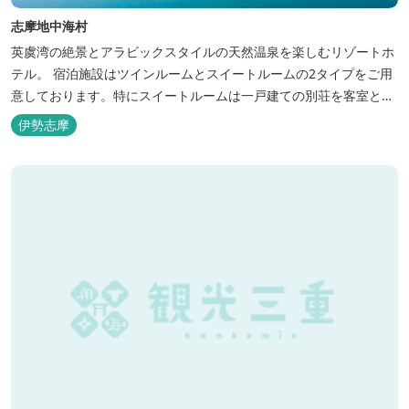
志摩地中海村
英虞湾の絶景とアラビックスタイルの天然温泉を楽しむリゾートホ
テル。 宿泊施設はツインルームとスイートルームの2タイプをご用
意しております。特にスイートルームは一戸建ての別荘を客室とし
てリニューアル♪120平米の驚きの広さとこだわりの調度品が自慢
伊勢志摩
です！ スペイン１ツ星レストランと提携したレストランでのお食事
も楽しみのひとつです。 また、日帰りプランでは、クラフト体験工
房にてモザイクタイル...