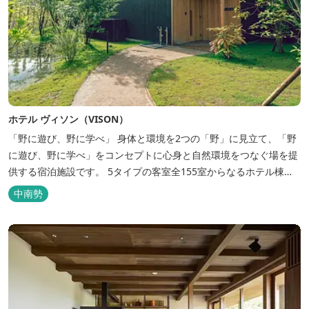
ホテル ヴィソン（VISON）
「野に遊び、野に学べ」 身体と環境を2つの「野」に見立て、「野
に遊び、野に学べ」をコンセプトに心身と自然環境をつなぐ場を提
供する宿泊施設です。 5タイプの客室全155室からなるホテル棟
と、プライベートな滞在が楽しめる一棟独立型のヴィラ6棟がござ
中南勢
います。