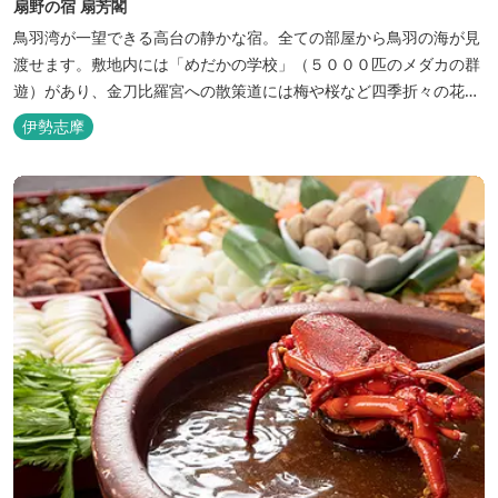
扇野の宿 扇芳閣
鳥羽湾が一望できる高台の静かな宿。全ての部屋から鳥羽の海が見
渡せます。敷地内には「めだかの学校」（５０００匹のメダカの群
遊）があり、金刀比羅宮への散策道には梅や桜など四季折々の花が
咲き誇り、ここ扇野ならではの懐かしい風景と感動に出会うことが
伊勢志摩
出来ます。 扇野温泉”初蕾の湯”では、水琴窟の音に耳をすませてみ
てください。ユニバーサルルーム、露天風呂付客室もあります。