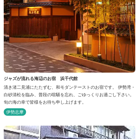
ジャズが流れる海辺のお宿 浜千代館
清き渚二見浦にたたずむ、和モダンテーストのお宿です。 伊勢湾・
白砂清松を臨み、普段の喧騒を忘れ、ごゆっくりお過ごし下さい。
旬の海の幸で皆様をお待ち申し上げます。
伊勢志摩