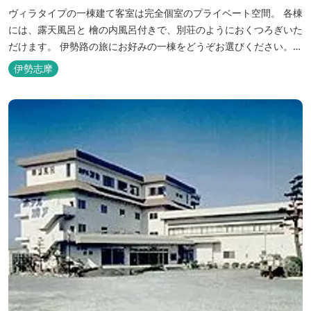
ヴィラタイプの一棟建て客室は完全個室のプライベート空間。 各棟
には、露天風呂と 檜の内風呂付きで、別荘のようにおくつろぎいた
だけます。 伊勢路の旅にお好みの一棟をどうぞお選びください。
「AUBERGE YUSURA」が大切にしていること それは、小さな宿な
伊勢志摩
らではの「ひと手間」のおもてなし。 「居・食・充」を満たし、皆
様の伊勢路の旅に寄り添う宿となれるよう、心を月してお待ちし
て...