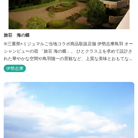
旅荘 海の蝶
※三重県×ミジュマルご当地コラボ商品取扱店舗 伊勢志摩鳥羽 オー
シャンビューの宿 「旅荘 海の蝶」。 ひとクラス上を求めて設計さ
れた華やかな空間や鳥羽随一の景観など、上質な美味とおもてなし
をお約束します。 海の蝶ならではのゆとりの休日をお過ごし下さい
伊勢志摩
ませ。