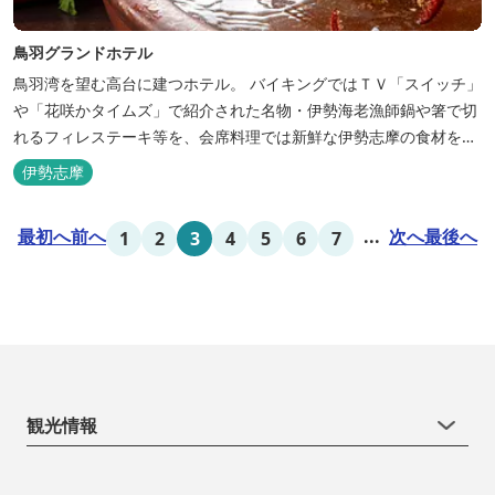
鳥羽グランドホテル
鳥羽湾を望む高台に建つホテル。 バイキングではＴＶ「スイッチ」
や「花咲かタイムズ」で紹介された名物・伊勢海老漁師鍋や箸で切
れるフィレステーキ等を、会席料理では新鮮な伊勢志摩の食材をお
楽しみいただけます。
伊勢志摩
最初へ
前へ
...
次へ
最後へ
1
2
3
4
5
6
7
観光情報