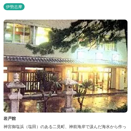
伊勢志摩
岩戸館
神宮御塩浜（塩田）のある二見町、神前海岸で汲んだ海水から作っ