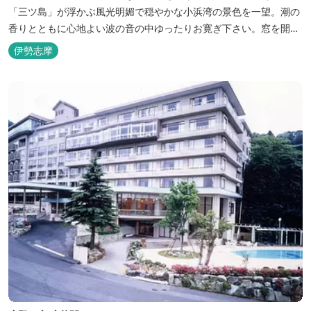
「三ツ島」が浮かぶ風光明媚で穏やかな小浜湾の景色を一望。潮の
香りとともに心地よい波の音の中ゆったりお寛ぎ下さい。窓を開け
浴衣姿でのんびり太公望！ 部屋から釣りができる「座敷釣り」は当
伊勢志摩
館ならではの名物。（貸しざお／エサ付要予約） 海水温泉露天風呂
は貸切もできます。また、季節により食べ放題プランもあるのでお
問い合わせください。