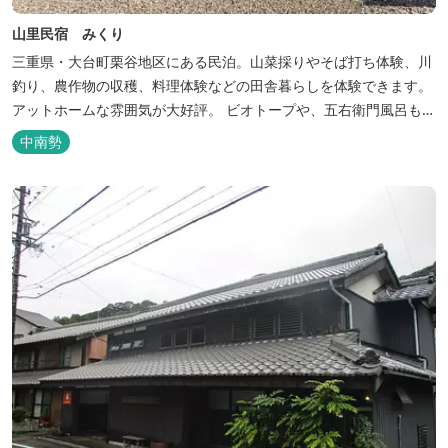
山里民宿 みくり
三重県・大台町栗谷地区にある民泊。山菜採りやそば打ち体験、川
釣り、農作物の収穫、料理体験などの田舎暮らしを体験できます。
アットホームな雰囲気が大好評。 ビオトープや、五右衛門風呂も楽
しめます。6月はホタル観賞が人気。 夜になると周囲は真っ暗。都
中南勢
会には無い闇の中を飛び交うヒメホタル・ヘイケボタルを観賞した
り、星空を眺めたり・・・ 初夏の早朝には「アカショウビン」の美
しい声を聞く事ができた...