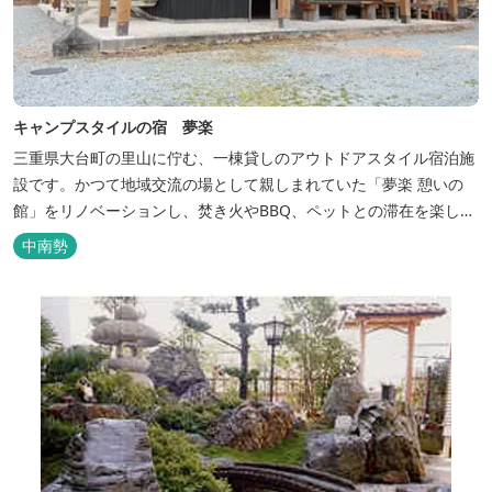
キャンプスタイルの宿 夢楽
三重県大台町の里山に佇む、一棟貸しのアウトドアスタイル宿泊施
設です。かつて地域交流の場として親しまれていた「夢楽 憩いの
館」をリノベーションし、焚き火やBBQ、ペットとの滞在を楽しめ
る“キャンプ気分”の宿として生まれ変わりました。 【営業時間】 チ
中南勢
ェックイン 15：00（早めのチェックインご希望は予約時に要相
談） チェックアウト 9：00 【定休日】 不定休 【料金...