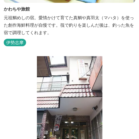
かわちや旅館
元祖鯛めしの宿。愛情かけて育てた真鯛や真羽太（マハタ）を使っ
た創作海鮮料理が自慢です。筏で釣りを楽しんだ後は、釣った魚を
宿で調理してくれます。
伊勢志摩