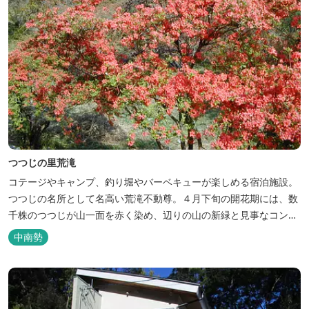
つつじの里荒滝
コテージやキャンプ、釣り堀やバーベキューが楽しめる宿泊施設。
つつじの名所として名高い荒滝不動尊。４月下旬の開花期には、数
千株のつつじが山一面を赤く染め、辺りの山の新緑と見事なコント
ラストを織り成します。 松阪の観光情報は、松阪観光インフォメー
中南勢
ションサイト ワクワク松阪 ...