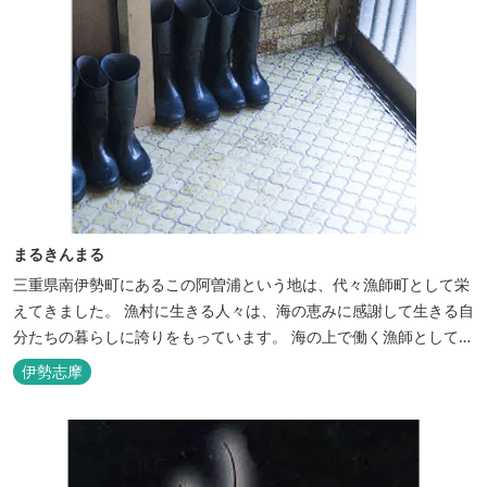
まるきんまる
三重県南伊勢町にあるこの阿曽浦という地は、代々漁師町として栄
えてきました。 漁村に生きる人々は、海の恵みに感謝して生きる自
分たちの暮らしに誇りをもっています。 海の上で働く漁師として、
自然とのかかわりを次世代につなぐ役割を果たすためにゲストハウ
伊勢志摩
スを始めました。 当ゲストハウスは一棟貸しです。 二階建ての一
軒家とウッドデッキ、 屋外リビングでゆったり過ごしていただけま
す。