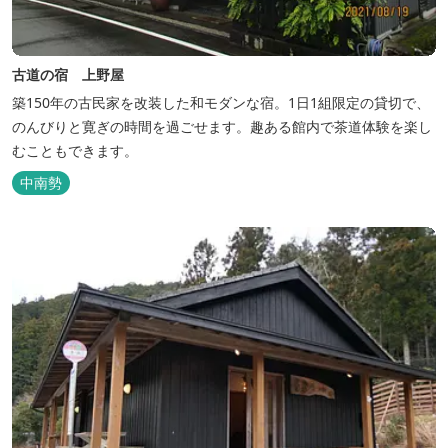
古道の宿 上野屋
築150年の古民家を改装した和モダンな宿。1日1組限定の貸切で、
のんびりと寛ぎの時間を過ごせます。趣ある館内で茶道体験を楽し
むこともできます。
中南勢