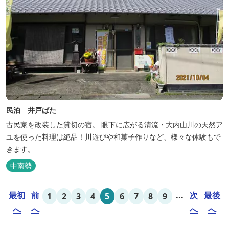
民泊 井戸ばた
古民家を改装した貸切の宿。 眼下に広がる清流・大内山川の天然ア
ユを使った料理は絶品！川遊びや和菓子作りなど、様々な体験もで
きます。
中南勢
最初
前
...
次
最後
1
2
3
4
5
6
7
8
9
へ
へ
へ
へ