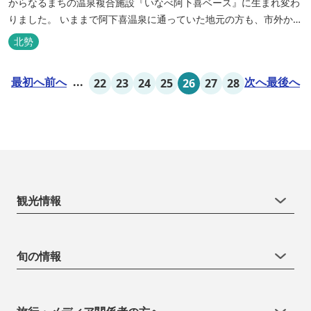
からなるまちの温泉複合施設『いなべ阿下喜ベース』に生まれ変わ
りました。 いままで阿下喜温泉に通っていた地元の方も、市外から
いなべ市に遊びに来られる方も楽しめる施設になります。今まで人
北勢
気だった温泉はそのままに、サウナエリアやコンテナタイプの宿
泊、地元のお野菜が楽しめる飲食施設が加わります。 「いなべ阿下
最初へ
前へ
...
次へ
最後へ
22
23
24
25
26
27
28
喜ベース」は、『自...
観光情報
旬の情報