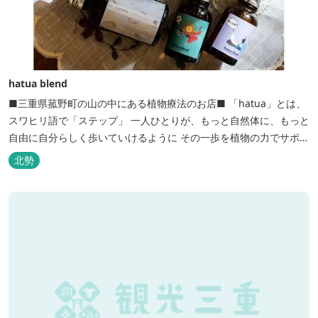
hatua blend
■三重県菰野町の山の中にある植物療法のお店■ 「hatua」とは、
スワヒリ語で「ステップ」 一人ひとりが、もっと自然体に、もっと
自由に自分らしく歩いていけるように その一歩を植物の力でサポー
トしたいという思いから生まれたお店。 黄土スチームよもぎ蒸しや
北勢
アロマの調合、季節の養生講座、アロマ講座、腸活講座、ワークシ
ョップ、イベント出店 植物を通して身体と心を整えよう！をテーマ
に...