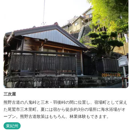
三次屋
熊野古道の八鬼峠と三木・羽後峠の間に位置し、宿場町として栄え
た尾鷲市三木里町。夏には宿から徒歩約3分の場所に海水浴場がオ
ープン。熊野古道散策はもちろん、林業体験もできます。
東紀州