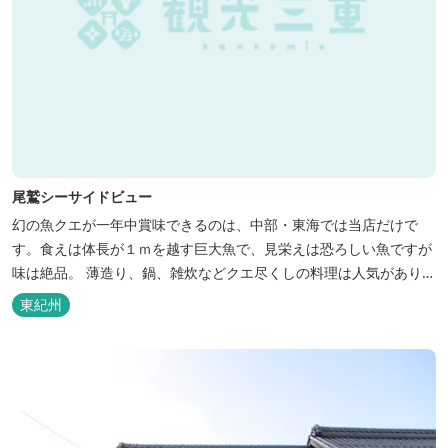
尾鷲シーサイドビュー
幻の魚クエが一年中賞味できるのは、中部・東海では当店だけで
す。食えは体長が１ｍを越す巨大魚で、見栄えは恐ろしい魚ですが
味は絶品。 薄造り、鍋、雑炊などクエ尽くしの料理は人気がありま
す。ぜひご賞味ください（料理だけでも歌。また、宿泊者には船で
東紀州
の無料遊覧サービス（１時間）を行ないます。