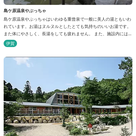
島ケ原温泉やぶっちゃ
島ケ原温泉やぶっちゃはいわゆる重曾泉で一般に美人の湯ともいわ
れています。お湯はヌルヌルとしたとても気持ちのいいお湯です。
また体にやさしく、長湯をしても疲れません。 また、施設内にはオ
ートキャンプ場、デイキャンプ場、テニスコート、水遊び場（夏季
伊賀
限定）、こんにゃくやパン作りの体験できる工房などがあります。
木津川（鯛ケ瀬）のほとりにある美しい自然を生かしたオートキャ
ンプやディキャンプ...