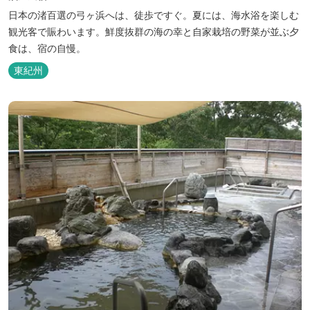
日本の渚百選の弓ヶ浜へは、徒歩ですぐ。夏には、海水浴を楽しむ
観光客で賑わいます。鮮度抜群の海の幸と自家栽培の野菜が並ぶ夕
食は、宿の自慢。
東紀州