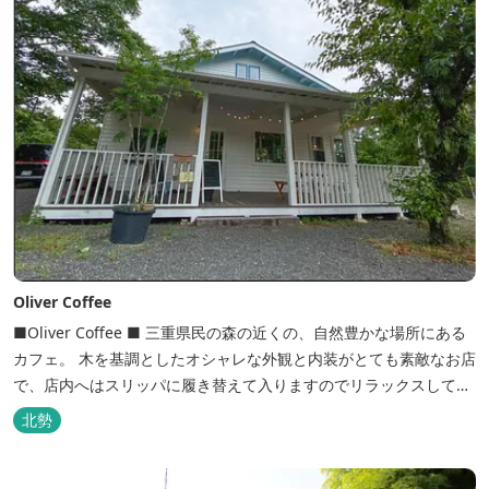
Oliver Coffee
■Oliver Coffee ■ 三重県民の森の近くの、自然豊かな場所にある
カフェ。 木を基調としたオシャレな外観と内装がとても素敵なお店
で、店内へはスリッパに履き替えて入りますのでリラックスして食
事を楽しめます。 席は店内にテーブル席や円卓、外のテラス席など
北勢
があり、お子様連れでも入りやすく居心地がいいカフェです。 森の
静かな雰囲気の中で、ゆっくり過ごすことができます。