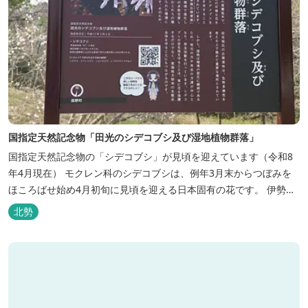
国指定天然記念物「田光のシデコブシ及び湿地植物群落」
国指定天然記念物の「シデコブシ」が見頃を迎えています（令和8
年4月現在） モクレン科のシデコブシは、例年3月末からつぼみを
ほころばせ始め4月初旬に見頃を迎える日本固有の花です。 伊勢湾
周辺の狭い範囲に自生するシデコブシは、三重県内ではいなべ市、
北勢
菰野町、四日市市などの北勢地方に見られ これらの自生地は日本に
おけるシデコブシ天然分布の西の端にあたります。 約500万年前に
存在して...