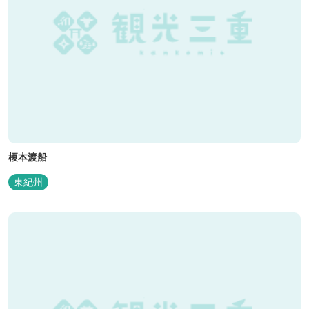
榎本渡船
東紀州