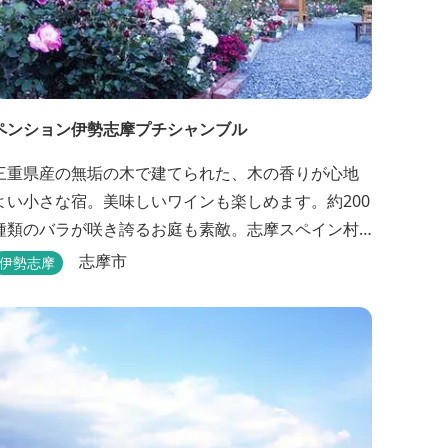
ペンション伊勢志摩プチシャンブル
三重県産の無垢の木で建てられた、木の香りが心地
よい小さな宿。美味しいワインも楽しめます。約200
種類のバラが咲き誇るお庭も素敵。志摩スペイン村
へ約6キロと観光にも便利です。
志摩市
伊勢志摩