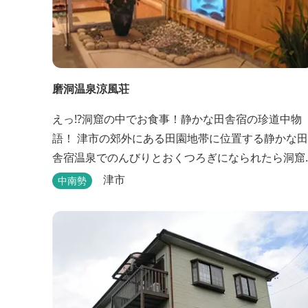
磨洞温泉涼風荘
えっ!?洞窟の中でお食事！静かな田舎宿の珍道中物
語！ 津市の郊外にある田園地帯に位置する静かな田
舎宿温泉でのんびりとおくつろぎになられたら洞窟
を利用したお座敷で、伊勢湾の海の幸や松阪肉を山
津市
中南勢
海賊焼きをお召し上がりいただけます。年中20度前
後の天然空調、お客様を不思議な空間にご案内！ ご
宴会には、大広間で和食会席、日帰り入浴＆お食事
ＯＫ。 温泉は、津に来て津の湯をお楽しみいただけ
ます。「白...