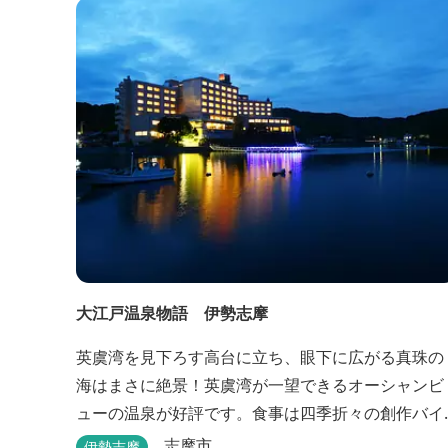
大江戸温泉物語 伊勢志摩
英虞湾を見下ろす高台に立ち、眼下に広がる真珠の
海はまさに絶景！英虞湾が一望できるオーシャンビ
ューの温泉が好評です。食事は四季折々の創作バイ
キングが楽しめます。 英虞湾のかご漁を体験できる
志摩市
伊勢志摩