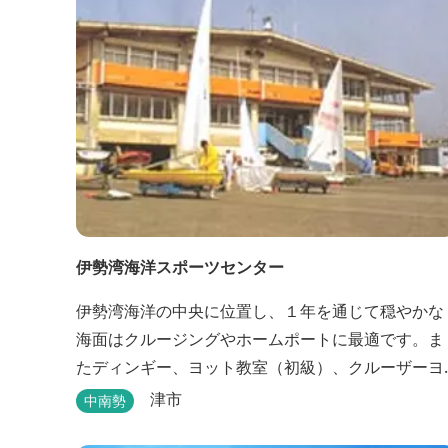
伊勢湾海洋スポーツセンター
伊勢湾海洋の中央に位置し、１年を通じて穏やかな
海面はクルージングやホームポートに最適です。ま
たディンギー、ヨット教室（初級）、クルーザーヨ
ット教室、それに四級ボート免許教室などが開催さ
津市
中南勢
れています。レンタルヨットもあります。