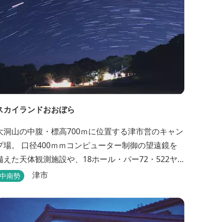
スカイランドおおぼら
大洞山の中腹・標高700ｍに位置する津市営のキャン
プ場。 口径400ｍｍコンピューター制御の望遠鏡を
備えた天体観測施設や、18ホール・パー72・522ヤ
ードのパターゴルフ場があります。
津市
中南勢