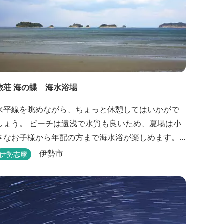
旅荘 海の蝶 海水浴場
水平線を眺めながら、ちょっと休憩してはいかがで
しょう。 ビーチは遠浅で水質も良いため、夏場は小
さなお子様から年配の方まで海水浴が楽しめます。
三重県おすすめ海水浴場ビーチ特集はこちら🏖三重
伊勢市
伊勢志摩
の海水浴場ビーチ特集 プー...