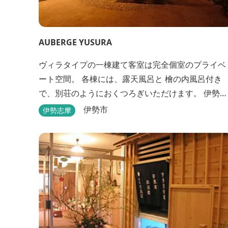
AUBERGE YUSURA
ヴィラタイプの一棟建て客室は完全個室のプライベ
ート空間。 各棟には、露天風呂と 檜の内風呂付き
で、別荘のようにおくつろぎいただけます。 伊勢路
の旅にお好みの一棟をどうぞお選びください。
伊勢市
伊勢志摩
「AUBERGE YUSURA」が大切にしていること それ
は、小さな宿ならではの「ひと手間」のおもてな
し。 「居・食・充」を満たし、皆様の伊勢路の旅に
寄り添う宿となれるよう、心を月してお待ちして...