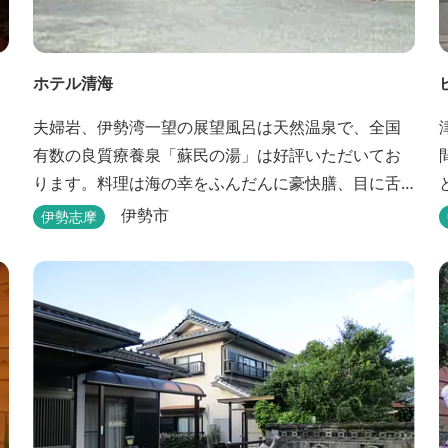
ホテル清海
夫婦岩、伊勢湾一望の展望風呂は天然温泉で、全国
有数の良質療養泉「蘇民の湯」は好評いただいてお
ります。料理は海の幸をふんだんに豪快膳、目に舌
に語りかけます。 平成１６年９月に露天風呂がオー
伊勢市
伊勢志摩
プンしました。