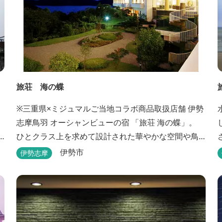
旅荘 海の蝶
※三重県×ミジュマルご当地コラボ商品取扱店舗 伊勢
志摩鳥羽 オーシャンビューの宿 「旅荘 海の蝶」。
ひとクラス上を求めて設計された華やかな空間や鳥
羽随一の景観など、上質な美味とおもてなしをお約
伊勢市
伊勢志摩
束します。 海の蝶ならではのゆとりの休日をお過ご
し下さいませ。