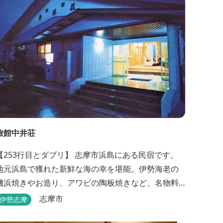
旅館中井荘
【253行目とダブリ】 志摩市浜島にある民宿です。
地元浜島で獲れた新鮮な海の幸を堪能。伊勢海老の
磯浜焼きやお造り、アワビの陶板焼きなど、名物料
理を味わうことができます。
志摩市
伊勢志摩