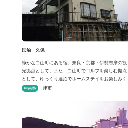
民泊 久保
静かな白山町にある宿。奈良・京都・伊勢志摩の観
光拠点として、また、白山町でゴルフを楽しむ拠点
として、ゆっくり連泊でホームステイをお楽しみく
ださい。
津市
中南勢