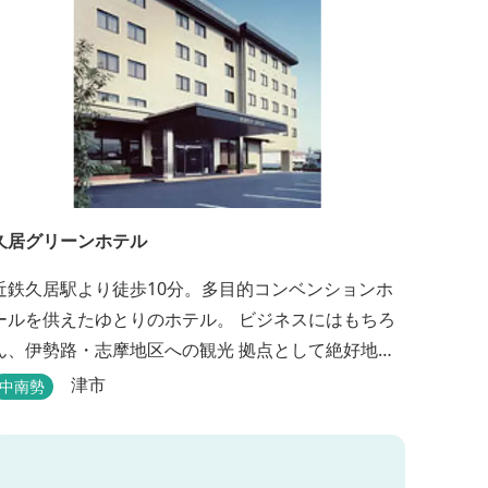
久居グリーンホテル
近鉄久居駅より徒歩10分。多目的コンベンションホ
ールを供えたゆとりのホテル。 ビジネスにはもちろ
ん、伊勢路・志摩地区への観光 拠点として絶好地。
安心して宿泊できる快適で清潔な客室にサービスも
津市
中南勢
行き届いています。一志・ 嬉野のゴルフ場に至近。