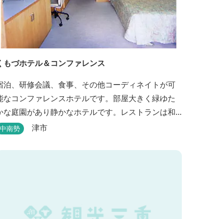
くもづホテル＆コンファレンス
宿泊、研修会議、食事、その他コーディネイトが可
能なコンファレンスホテルです。部屋大きく緑ゆた
かな庭園があり静かなホテルです。レストランは和
洋とも対応可能で、特にフランス料理（フルコー
津市
中南勢
ス）が人気あり是非ご賞味ください。