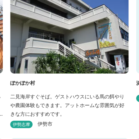
ど、気分で選べる夕食をゆったりと。 翌朝は、レ
ス...
ぽかぽか村
る
二見海岸すぐそば。ゲストハウスにいる馬の餌やり
や農園体験もできます。アットホームな雰囲気が好
きな方におすすめです。
伊勢市
伊勢志摩