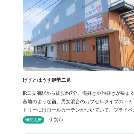
げすとはうす伊勢二見
JR二見浦駅から徒歩約7分。海好きや旅好きが集ま
基地のような宿。男女混合のカプセルタイプのドミ
トリーにはロールカーテンがついていて、プライベ
ートも守れます。
伊勢市
伊勢志摩