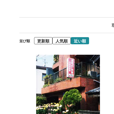
更新順
人気順
近い順
並び順