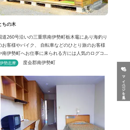
とちの木
国道260号沿いの三重県南伊勢町栃木竈にあり海釣り
のお客様やバイク、 自転車などのひとり旅のお客様
や南伊勢町へお仕事に来られる方には人気のログコ
テージです。 ログコテージは全室、素泊まりとなっ
度会郡南伊勢町
伊勢志摩
ており、おひとり様限定のお部屋、お二人様限定の
マイページを見る
お部屋、3名様から5名様限定のお部屋とあります。
風呂やトイレは別棟に完備。 国道260号向いには
喫茶食事とちの木では、お食事もでき人気のトンテ...