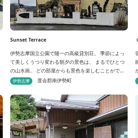
Sunset Terrace
伊勢志摩国立公園で随一の高級貸別荘。 季節によっ
て美しくうつり変わる朝夕の景色は、 まるでひとつ
の山水画。 どの部屋からも景色を楽しむことができ
ます。 大切な友人や家族と、最高のひとときを。 1
度会郡南伊勢町
伊勢志摩
日1組限定とさせていただいております。 完全にプラ
イベートでご利用いただけます。