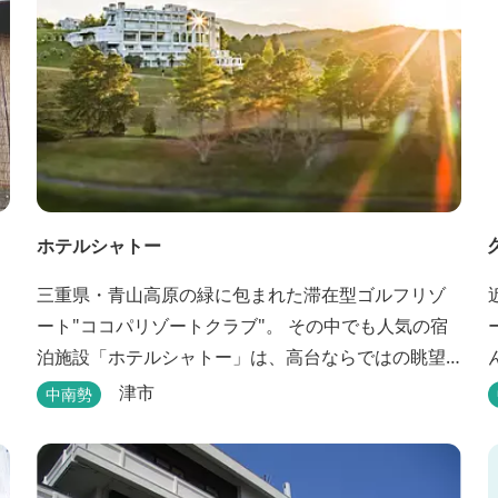
ホテルシャトー
三重県・青山高原の緑に包まれた滞在型ゴルフリゾ
ート"ココパリゾートクラブ"。 その中でも人気の宿
泊施設「ホテルシャトー」は、高台ならではの眺望
と静けさが魅力です。 客室はツインルームから4〜6
津市
中南勢
名で泊まれる和洋室まで幅広く、旅のスタイルに合
わせて選べます。 天然温泉の大浴場・露天風呂、ロ
ウリュ式サウナで体を整えた後は、和食や焼肉な