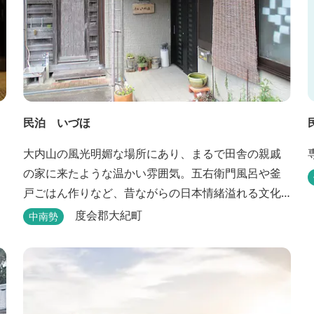
民泊 いづほ
大内山の風光明媚な場所にあり、まるで田舎の親戚
の家に来たような温かい雰囲気。五右衛門風呂や釜
戸ごはん作りなど、昔ながらの日本情緒溢れる文化
を体験できます。
度会郡大紀町
中南勢