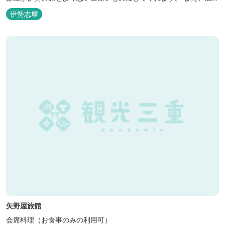
な敷地内にはテニスコート、野球場を始めとしたスポーツ施設や、
伊勢志摩
ウォータースライダーを有する流水プール、お子様が楽しめる児童
遊園など、様々なアウトドア施設がございます。杜の自然を感じな
がら、充実した伊勢の一日を...
矢野屋旅館
会席料理（お食事のみの利用可）