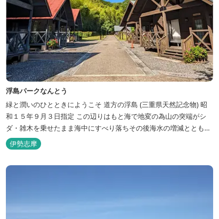
浮島パークなんとう
緑と潤いのひとときにようこそ ​道方の浮島 (三重県天然記念物) 昭
和１５年９月３日指定 この辺りはもと海で地変の為山の突端がシ
ダ・雑木を乗せたまま海中にすべり落ちその後海水の増減とともに
浮き沈みするようになったと伝えられています。 周辺は浮島を廻る
伊勢志摩
散策路が設けられ、また海岸線が一望できる展望塔へと続く遊歩道
もあり自然と親しむ見どころがあります。 ご家族連れで気軽にご利
用頂け...