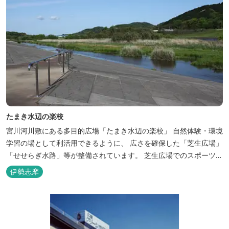
たまき水辺の楽校
宮川河川敷にある多目的広場「たまき水辺の楽校」 自然体験・環境
学習の場として利活用できるように、 広さを確保した「芝生広場」
「せせらぎ水路」等が整備されています。 芝生広場でのスポーツや
バーベキューはもちろん、 車での乗り入れも可能なため、オートキ
伊勢志摩
ャンプなどもお楽しみいただけます！ 火災防止のため、バーベキュ
ー･焚火等をする際は、 直火にならないように焚火台･コンロ等を
使...