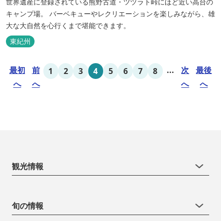
世界遺産に登録されている熊野古道・ツヅラト峠にほど近い高台の
キャンプ場。 バーベキューやレクリエーションを楽しみながら、雄
大な大自然を心行くまで堪能できます。
東紀州
最初
前
...
次
最後
1
2
3
4
5
6
7
8
へ
へ
へ
へ
観光情報
旬の情報