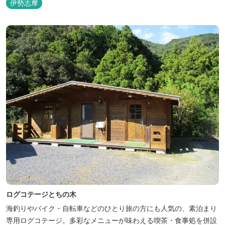
伊勢志摩
3名様から5名様限定のお部屋とあります。 お風呂やトイレは別棟
に完備。 国道260号向いには喫茶食事とちの木では、お食事もでき
人気のトンテ...
ログコテージとちの木
海釣りやバイク・自転車などのひとり旅の方にも人気の、素泊まり
専用ログコテージ。多彩なメニューが味わえる喫茶・食事処を併設